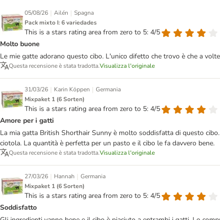
|
|
05/08/26
Ailén
Spagna
Pack mixto I: 6 variedades
This is a stars rating area from zero to 5: 4/5
Molto buone
Le mie gatte adorano questo cibo. L'unico difetto che trovo è che a volt
Questa recensione è stata tradotta.
Visualizza l'originale
|
|
31/03/26
Karin Köppen
Germania
Mixpaket 1 (6 Sorten)
This is a stars rating area from zero to 5: 4/5
Amore per i gatti
La mia gatta British Shorthair Sunny è molto soddisfatta di questo cibo. Se
ciotola. La quantità è perfetta per un pasto e il cibo le fa davvero bene.
Questa recensione è stata tradotta.
Visualizza l'originale
|
|
27/03/26
Hannah
Germania
Mixpaket 1 (6 Sorten)
This is a stars rating area from zero to 5: 4/5
Soddisfatto
Gli ingredienti vanno bene e il cibo è piaciuto a entrambi i gatti. Lo comp