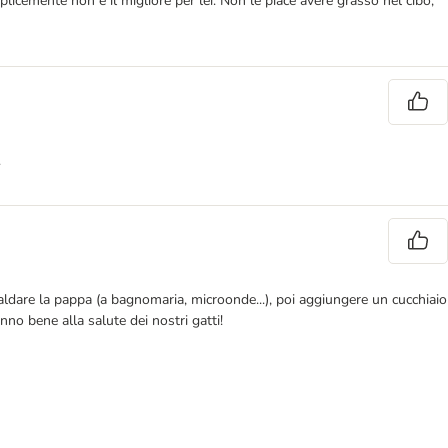
icemente non è il migliore per lei. Non le piace avere grasso nel cibo,
.
 scaldare la pappa (a bagnomaria, microonde...), poi aggiungere un cucchiaio
nno bene alla salute dei nostri gatti!