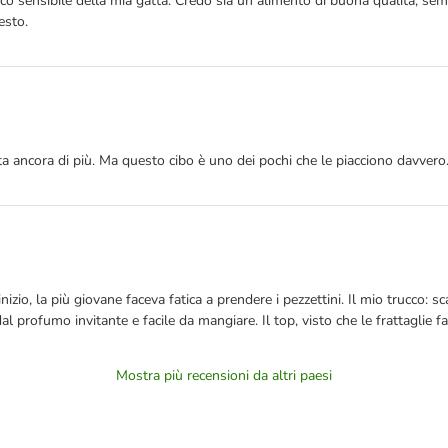
 sensibile della mia gatta. Credo sia un alimento di buona qualità, sempl
esto.
ta ancora di più. Ma questo cibo è uno dei pochi che le piacciono davvero
inizio, la più giovane faceva fatica a prendere i pezzettini. Il mio trucco:
l profumo invitante e facile da mangiare. Il top, visto che le frattaglie fa
Mostra più recensioni da altri paesi