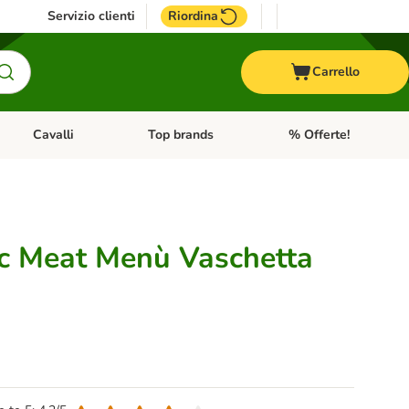
Servizio clienti
Riordina
Carrello
Cavalli
Top brands
% Offerte!
ccelli
Apri Menu Categoria: Acquaristica
Apri Menu Categoria: Cavalli
Apri Menu Categoria: T
ic Meat Menù Vaschetta