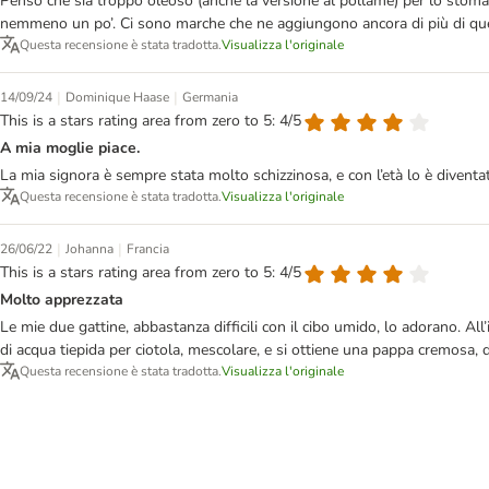
Penso che sia troppo oleoso (anche la versione al pollame) per lo stomaco
nemmeno un po’. Ci sono marche che ne aggiungono ancora di più di qu
Questa recensione è stata tradotta.
Visualizza l'originale
|
|
14/09/24
Dominique Haase
Germania
This is a stars rating area from zero to 5: 4/5
A mia moglie piace.
La mia signora è sempre stata molto schizzinosa, e con l’età lo è diventa
Questa recensione è stata tradotta.
Visualizza l'originale
|
|
26/06/22
Johanna
Francia
This is a stars rating area from zero to 5: 4/5
Molto apprezzata
Le mie due gattine, abbastanza difficili con il cibo umido, lo adorano. All’
di acqua tiepida per ciotola, mescolare, e si ottiene una pappa cremosa, da
Questa recensione è stata tradotta.
Visualizza l'originale