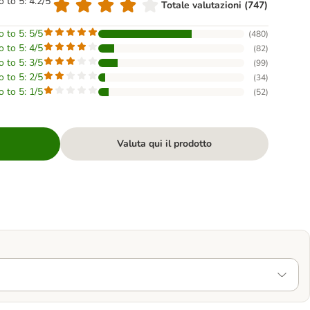
o to 5: 4.2/5
Totale valutazioni (747)
o to 5: 5/5
(
480
)
o to 5: 4/5
(
82
)
o to 5: 3/5
(
99
)
o to 5: 2/5
(
34
)
o to 5: 1/5
(
52
)
Valuta qui il prodotto