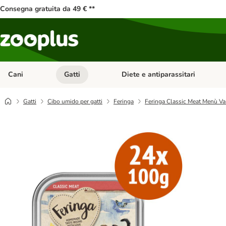
Consegna gratuita da 49 € **
Cani
Gatti
Diete e antiparassitari
Apri Menu Categoria: Cani
Apri Menu Categoria: Gatti
Gatti
Cibo umido per gatti
Feringa
Feringa Classic Meat Menù Va