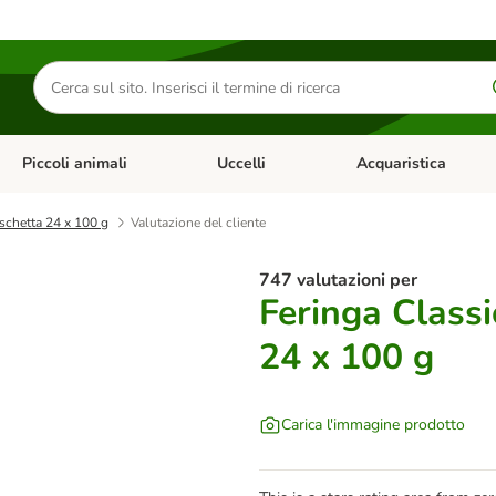
Cerca
prodotti
Piccoli animali
Uccelli
Acquaristica
Apri Menu Categoria: Diete e antiparassitari
Apri Menu Categoria: Piccoli animali
Apri Menu Categoria: U
schetta 24 x 100 g
Valutazione del cliente
747 valutazioni per
Feringa Class
24 x 100 g
Carica l'immagine prodotto