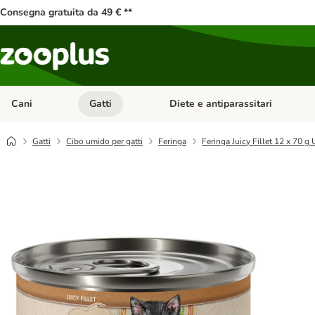
Consegna gratuita da 49 € **
Cani
Gatti
Diete e antiparassitari
Apri Menu Categoria: Cani
Apri Menu Categoria: Gatti
Gatti
Cibo umido per gatti
Feringa
Feringa Juicy Fillet 12 x 70 g