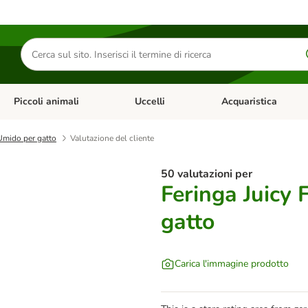
Cerca
prodotti
Piccoli animali
Uccelli
Acquaristica
Apri Menu Categoria: Diete e antiparassitari
Apri Menu Categoria: Piccoli animali
Apri Menu Categoria: U
 Umido per gatto
Valutazione del cliente
50 valutazioni per
Feringa Juicy 
gatto
Carica l'immagine prodotto