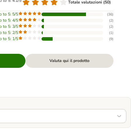
o to 5: 4.1/5
Totale valutazioni (50)
o to 5: 5/5
(
36
)
o to 5: 4/5
(
2
)
o to 5: 3/5
(
2
)
o to 5: 2/5
(
1
)
o to 5: 1/5
(
9
)
Valuta qui il prodotto