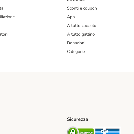
tà
Sconti e coupon
liazione
App
A tutto cucciolo
tori
A tutto gattino
Donazioni
Categorie
Sicurezza
iane. Shipping Method
Post. Shipping Method
Security
Securit