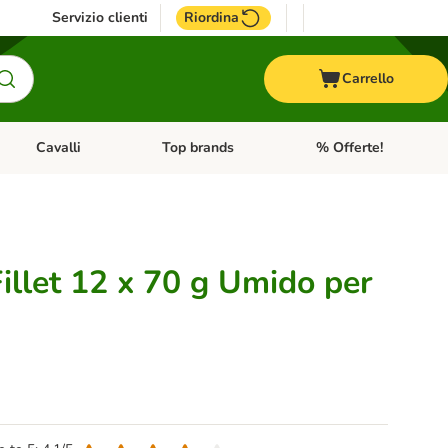
Servizio clienti
Riordina
Carrello
Cavalli
Top brands
% Offerte!
ccelli
Apri Menu Categoria: Acquaristica
Apri Menu Categoria: Cavalli
Apri Menu Categoria: T
Fillet 12 x 70 g Umido per