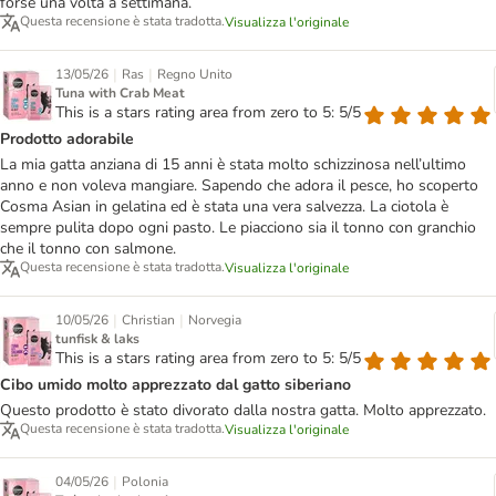
forse una volta a settimana.
Questa recensione è stata tradotta.
Visualizza l'originale
|
|
13/05/26
Ras
Regno Unito
Tuna with Crab Meat
This is a stars rating area from zero to 5: 5/5
Prodotto adorabile
La mia gatta anziana di 15 anni è stata molto schizzinosa nell’ultimo
anno e non voleva mangiare. Sapendo che adora il pesce, ho scoperto
Cosma Asian in gelatina ed è stata una vera salvezza. La ciotola è
sempre pulita dopo ogni pasto. Le piacciono sia il tonno con granchio
che il tonno con salmone.
Questa recensione è stata tradotta.
Visualizza l'originale
|
|
10/05/26
Christian
Norvegia
tunfisk & laks
This is a stars rating area from zero to 5: 5/5
Cibo umido molto apprezzato dal gatto siberiano
Questo prodotto è stato divorato dalla nostra gatta. Molto apprezzato.
Questa recensione è stata tradotta.
Visualizza l'originale
|
04/05/26
Polonia