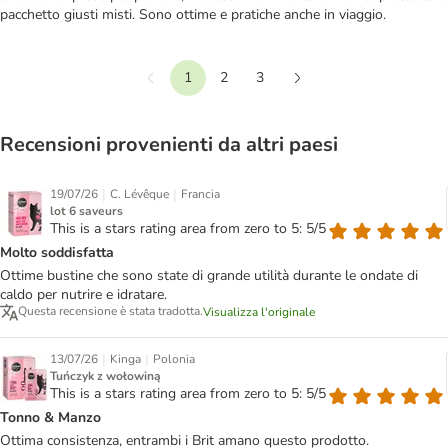
pacchetto giusti misti. Sono ottime e pratiche anche in viaggio.
1
2
3
Precedente
Continua
Recensioni provenienti da altri paesi
|
|
19/07/26
C. Lévêque
Francia
lot 6 saveurs
This is a stars rating area from zero to 5: 5/5
Molto soddisfatta
Ottime bustine che sono state di grande utilità durante le ondate di
caldo per nutrire e idratare.
Questa recensione è stata tradotta.
Visualizza l'originale
|
|
13/07/26
Kinga
Polonia
Tuńczyk z wołowiną
This is a stars rating area from zero to 5: 5/5
Tonno & Manzo
Ottima consistenza, entrambi i Brit amano questo prodotto.