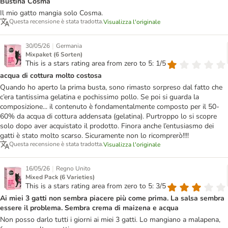
Bustina Cosma
Il mio gatto mangia solo Cosma.
Questa recensione è stata tradotta.
Visualizza l'originale
|
30/05/26
Germania
Mixpaket (6 Sorten)
This is a stars rating area from zero to 5: 1/5
acqua di cottura molto costosa
Quando ho aperto la prima busta, sono rimasto sorpreso dal fatto che
c’era tantissima gelatina e pochissimo pollo. Se poi si guarda la
composizione... il contenuto è fondamentalmente composto per il 50-
60% da acqua di cottura addensata (gelatina). Purtroppo lo si scopre
solo dopo aver acquistato il prodotto. Finora anche l’entusiasmo dei
gatti è stato molto scarso. Sicuramente non lo ricomprerò!!!!
Questa recensione è stata tradotta.
Visualizza l'originale
|
16/05/26
Regno Unito
Mixed Pack (6 Varieties)
This is a stars rating area from zero to 5: 3/5
Ai miei 3 gatti non sembra piacere più come prima. La salsa sembra
essere il problema. Sembra crema di maizena e acqua
Non posso darlo tutti i giorni ai miei 3 gatti. Lo mangiano a malapena,