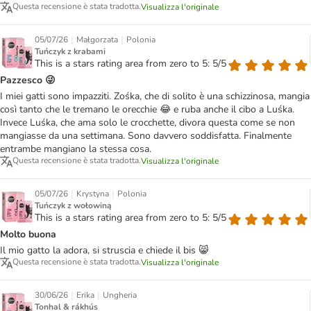
Questa recensione è stata tradotta.
Visualizza l'originale
|
|
05/07/26
Małgorzata
Polonia
Tuńczyk z krabami
This is a stars rating area from zero to 5: 5/5
Pazzesco 😜
I miei gatti sono impazziti. Zośka, che di solito è una schizzinosa, mangia
così tanto che le tremano le orecchie 😂 e ruba anche il cibo a Luśka.
Invece Luśka, che ama solo le crocchette, divora questa come se non
mangiasse da una settimana. Sono davvero soddisfatta. Finalmente
entrambe mangiano la stessa cosa.
Questa recensione è stata tradotta.
Visualizza l'originale
|
|
05/07/26
Krystyna
Polonia
Tuńczyk z wołowiną
This is a stars rating area from zero to 5: 5/5
Molto buona
Il mio gatto la adora, si struscia e chiede il bis 😸
Questa recensione è stata tradotta.
Visualizza l'originale
|
|
30/06/26
Erika
Ungheria
Tonhal & rákhús