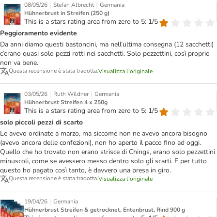
|
|
08/05/26
Stefan Albrecht
Germania
Hühnerbrust in Streifen (250 g)
This is a stars rating area from zero to 5: 1/5
Peggioramento evidente
Da anni diamo questi bastoncini, ma nell’ultima consegna (12 sacchetti)
c’erano quasi solo pezzi rotti nei sacchetti. Solo pezzettini, così proprio
non va bene.
Questa recensione è stata tradotta.
Visualizza l'originale
|
|
03/05/26
Ruth Wildner
Germania
Hühnerbrust Streifen 4 x 250g
This is a stars rating area from zero to 5: 1/5
solo piccoli pezzi di scarto
Le avevo ordinate a marzo, ma siccome non ne avevo ancora bisogno
(avevo ancora delle confezioni), non ho aperto il pacco fino ad oggi.
Quello che ho trovato non erano strisce di Chings, erano solo pezzettini
minuscoli, come se avessero messo dentro solo gli scarti. E per tutto
questo ho pagato così tanto, è davvero una presa in giro.
Questa recensione è stata tradotta.
Visualizza l'originale
|
19/04/26
Germania
Hühnerbrust Streifen & getrocknet, Entenbrust, Rind 900 g