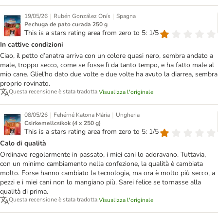
|
|
19/05/26
Rubén González Onís
Spagna
Pechuga de pato curada 250 g
This is a stars rating area from zero to 5: 1/5
In cattive condizioni
Ciao, il petto d’anatra arriva con un colore quasi nero, sembra andato a
male, troppo secco, come se fosse lì da tanto tempo, e ha fatto male al
mio cane. Gliel’ho dato due volte e due volte ha avuto la diarrea, sembra
proprio rovinato.
Questa recensione è stata tradotta.
Visualizza l'originale
|
|
08/05/26
Fehérné Katona Mária
Ungheria
Csirkemellcsíkok (4 x 250 g)
This is a stars rating area from zero to 5: 1/5
Calo di qualità
Ordinavo regolarmente in passato, i miei cani lo adoravano. Tuttavia,
con un minimo cambiamento nella confezione, la qualità è cambiata
molto. Forse hanno cambiato la tecnologia, ma ora è molto più secco, a
pezzi e i miei cani non lo mangiano più. Sarei felice se tornasse alla
qualità di prima.
Questa recensione è stata tradotta.
Visualizza l'originale