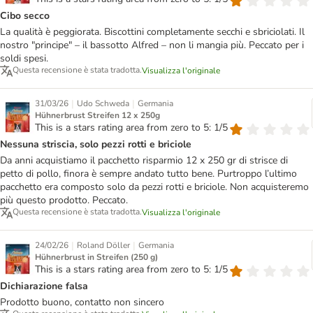
Cibo secco
La qualità è peggiorata. Biscottini completamente secchi e sbriciolati. Il
nostro "principe" – il bassotto Alfred – non li mangia più. Peccato per i
soldi spesi.
Questa recensione è stata tradotta.
Visualizza l'originale
|
|
31/03/26
Udo Schweda
Germania
Hühnerbrust Streifen 12 x 250g
This is a stars rating area from zero to 5: 1/5
Nessuna striscia, solo pezzi rotti e briciole
Da anni acquistiamo il pacchetto risparmio 12 x 250 gr di strisce di
petto di pollo, finora è sempre andato tutto bene. Purtroppo l’ultimo
pacchetto era composto solo da pezzi rotti e briciole. Non acquisteremo
più questo prodotto. Peccato.
Questa recensione è stata tradotta.
Visualizza l'originale
|
|
24/02/26
Roland Döller
Germania
Hühnerbrust in Streifen (250 g)
This is a stars rating area from zero to 5: 1/5
Dichiarazione falsa
Prodotto buono, contatto non sincero