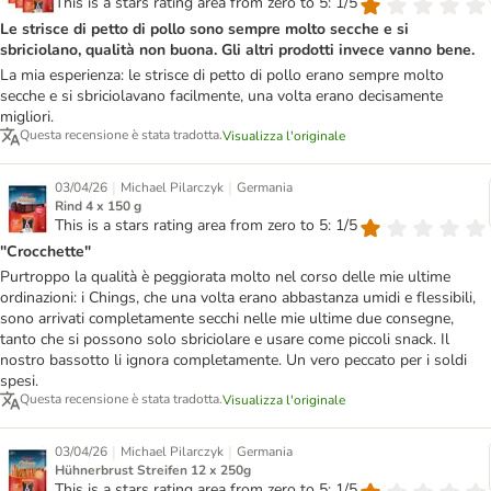
This is a stars rating area from zero to 5: 1/5
Le strisce di petto di pollo sono sempre molto secche e si
sbriciolano, qualità non buona. Gli altri prodotti invece vanno bene.
La mia esperienza: le strisce di petto di pollo erano sempre molto
secche e si sbriciolavano facilmente, una volta erano decisamente
migliori.
Questa recensione è stata tradotta.
Visualizza l'originale
|
|
03/04/26
Michael Pilarczyk
Germania
Rind 4 x 150 g
This is a stars rating area from zero to 5: 1/5
"Crocchette"
Purtroppo la qualità è peggiorata molto nel corso delle mie ultime
ordinazioni: i Chings, che una volta erano abbastanza umidi e flessibili,
sono arrivati completamente secchi nelle mie ultime due consegne,
tanto che si possono solo sbriciolare e usare come piccoli snack. Il
nostro bassotto li ignora completamente. Un vero peccato per i soldi
spesi.
Questa recensione è stata tradotta.
Visualizza l'originale
|
|
03/04/26
Michael Pilarczyk
Germania
Hühnerbrust Streifen 12 x 250g
This is a stars rating area from zero to 5: 1/5