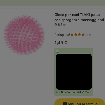
Gioco per cani TIAKI palla
con sporgenze massaggianti
Ø 8,3 cm
Rating: 4/5
(
4
)
1,49 €
Applica Coupon del -10%
Aggiungi al carrello