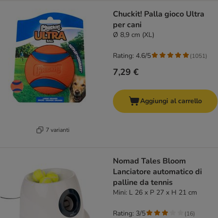
Chuckit! Palla gioco Ultra
per cani
Ø 8,9 cm (XL)
Rating: 4.6/5
(
1051
)
7,29 €
Aggiungi al carrello
7 varianti
Nomad Tales Bloom
Lanciatore automatico di
palline da tennis
Mini: L 26 x P 27 x H 21 cm
Rating: 3/5
(
16
)