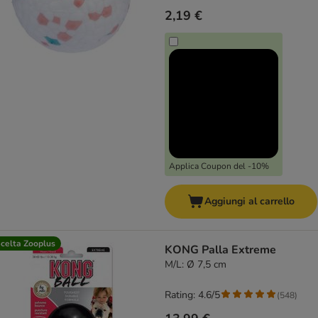
2,19 €
Applica Coupon del -10%
Aggiungi al carrello
celta Zooplus
KONG Palla Extreme
M/L: Ø 7,5 cm
Rating: 4.6/5
(
548
)