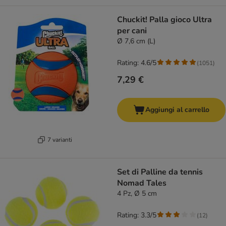
Chuckit! Palla gioco Ultra
per cani
Ø 7,6 cm (L)
Rating: 4.6/5
(
1051
)
7,29 €
Aggiungi al carrello
7 varianti
Set di Palline da tennis
Nomad Tales
4 Pz, Ø 5 cm
Rating: 3.3/5
(
12
)