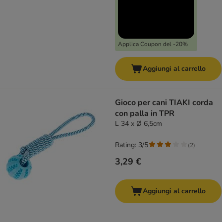
Applica Coupon del -20%
Aggiungi al carrello
Gioco per cani TIAKI corda
con palla in TPR
L 34 x Ø 6,5cm
Rating: 3/5
(
2
)
3,29 €
Aggiungi al carrello