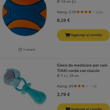
Ø 7,6 cm (L)
Rating: 3.7/5
(
216
)
8,19 €
Aggiungi al carrello
2 varianti
Gioco da masticare per cani
TIAKI corda con ciuccio
Ø 7 x L 19 cm
Rating: 3/5
(
3
)
2,79 €
Aggiungi al carrello