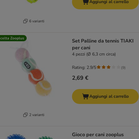
Aggiungi al carrello
6 varianti
celta Zooplus
Set Palline da tennis TIAKI
per cani
4 pezzi (Ø 6,3 cm circa)
Rating: 2.9/5
(
9
)
2,69 €
Aggiungi al carrello
2 varianti
Gioco per cani zooplus