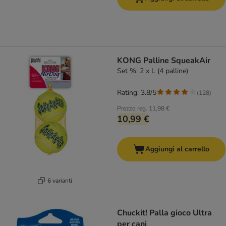
KONG Palline SqueakAir
Set %: 2 x L (4 palline)
Rating: 3.8/5
(
128
)
Prezzo reg.
11,98 €
10,99 €
Aggiungi al carrello
6 varianti
Chuckit! Palla gioco Ultra
per cani