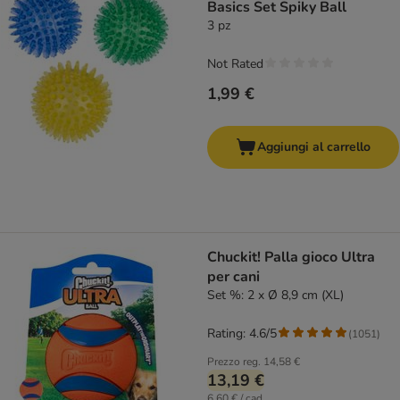
Basics Set Spiky Ball
3 pz
Not Rated
1,99 €
Aggiungi al carrello
Chuckit! Palla gioco Ultra
per cani
Set %: 2 x Ø 8,9 cm (XL)
Rating: 4.6/5
(
1051
)
Prezzo reg.
14,58 €
13,19 €
6,60 € / cad.