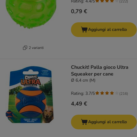
Rating: 4.4/5
(
222
)
0,79 €
Aggiungi al carrello
2 varianti
Chuckit! Palla gioco Ultra
Squeaker per cane
Ø 6,4 cm (M)
Rating: 3.7/5
(
216
)
4,49 €
Aggiungi al carrello