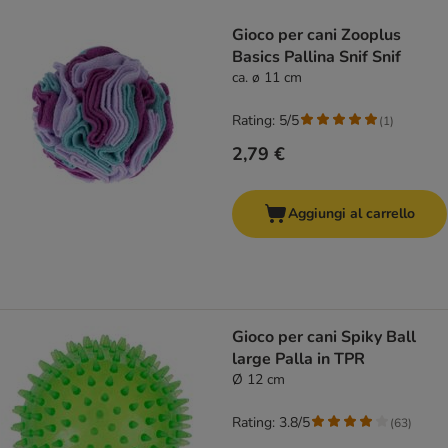
product items have been changed
Gioco per cani Zooplus
Basics Pallina Snif Snif
ca. ø 11 cm
Rating: 5/5
(
1
)
2,79 €
Aggiungi al carrello
Gioco per cani Spiky Ball
large Palla in TPR
Ø 12 cm
Rating: 3.8/5
(
63
)