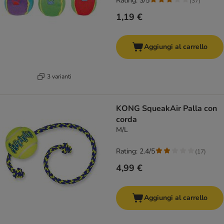
Rating: 3/5
(
37
)
1,19 €
Aggiungi al carrello
3 varianti
KONG SqueakAir Palla con
corda
M/L
Rating: 2.4/5
(
17
)
4,99 €
Aggiungi al carrello