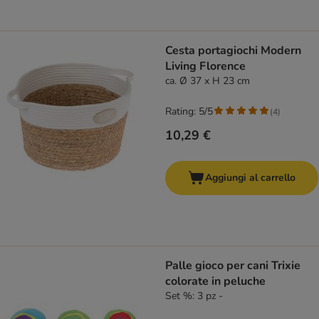
Cesta portagiochi Modern
Living Florence
ca. Ø 37 x H 23 cm
Rating: 5/5
(
4
)
10,29 €
Aggiungi al carrello
Palle gioco per cani Trixie
colorate in peluche
Set %: 3 pz -