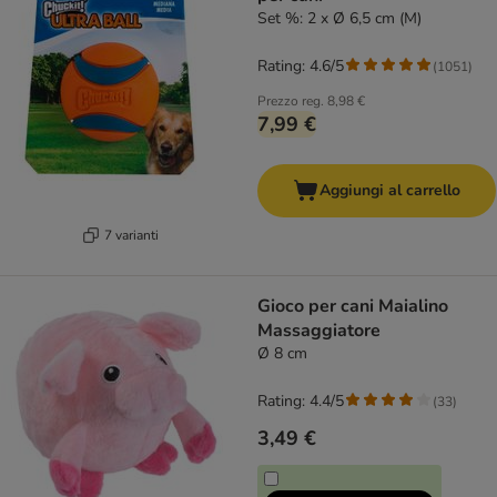
Set %: 2 x Ø 6,5 cm (M)
Rating: 4.6/5
(
1051
)
Prezzo reg.
8,98 €
7,99 €
Aggiungi al carrello
7 varianti
Gioco per cani Maialino
Massaggiatore
Ø 8 cm
Rating: 4.4/5
(
33
)
3,49 €