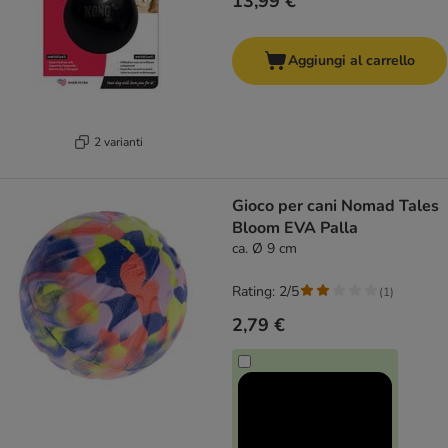
13,99 €
Aggiungi al carrello
2 varianti
Gioco per cani Nomad Tales
Bloom EVA Palla
ca. Ø 9 cm
Rating: 2/5
(
1
)
2,79 €