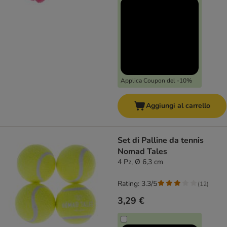
Applica Coupon del -10%
Aggiungi al carrello
Set di Palline da tennis
Nomad Tales
4 Pz, Ø 6,3 cm
Rating: 3.3/5
(
12
)
3,29 €