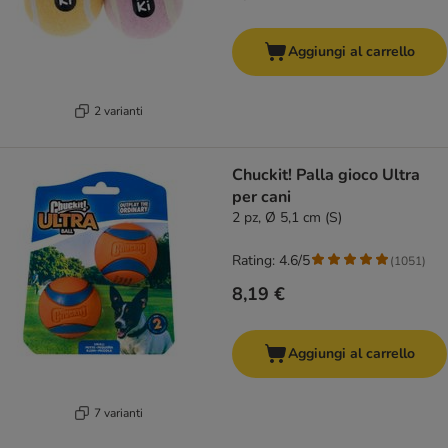
Aggiungi al carrello
2 varianti
Chuckit! Palla gioco Ultra
per cani
2 pz, Ø 5,1 cm (S)
Rating: 4.6/5
(
1051
)
8,19 €
Aggiungi al carrello
7 varianti