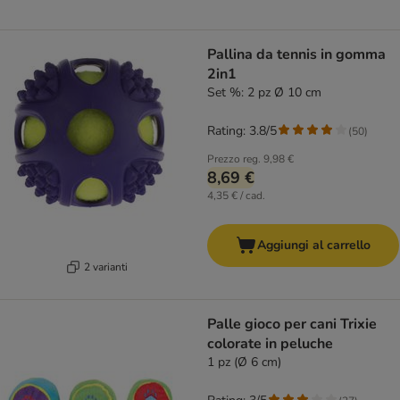
Pallina da tennis in gomma
2in1
Set %: 2 pz Ø 10 cm
Rating: 3.8/5
(
50
)
Prezzo reg.
9,98 €
8,69 €
4,35 € / cad.
Aggiungi al carrello
2 varianti
Palle gioco per cani Trixie
colorate in peluche
1 pz (Ø 6 cm)