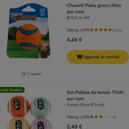
Chuckit! Palla gioco Ultra
per cani
Ø 6,5 cm (M)
Rating: 4.6/5
(
1051
)
4,49 €
Aggiungi al carrello
7 varianti
celta Zooplus
Set Palline da tennis TIAKI
per cani
4 pezzi (circa Ø 5 cm)
Rating: 2.9/5
(
9
)
2,49 €