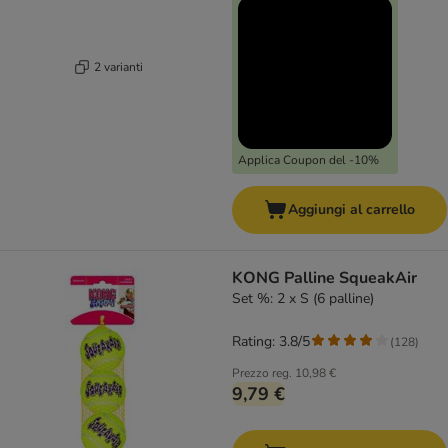
2 varianti
Applica Coupon del -10%
Aggiungi al carrello
KONG Palline SqueakAir
Set %: 2 x S (6 palline)
Rating: 3.8/5
(
128
)
Prezzo reg.
10,98 €
9,79 €