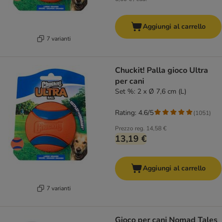
Aggiungi al carrello
7 varianti
Chuckit! Palla gioco Ultra
per cani
Set %: 2 x Ø 7,6 cm (L)
Rating: 4.6/5
(
1051
)
Prezzo reg.
14,58 €
13,19 €
Aggiungi al carrello
7 varianti
Gioco per cani Nomad Tales