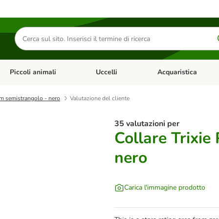
Cerca
prodotti
Piccoli animali
Uccelli
Acquaristica
Apri Menu Categoria: Diete e antiparassitari
Apri Menu Categoria: Piccoli animali
Apri Menu Categoria: U
um semistrangolo - nero
Valutazione del cliente
35 valutazioni per
Collare Trixi
nero
Carica l'immagine prodotto