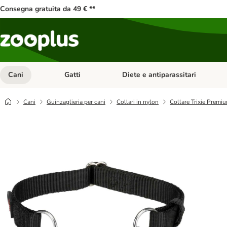
Consegna gratuita da 49 € **
Cani
Gatti
Diete e antiparassitari
Apri Menu Categoria: Cani
Apri Menu Categoria: Gatti
Cani
Guinzaglieria per cani
Collari in nylon
Collare Trixie Premi