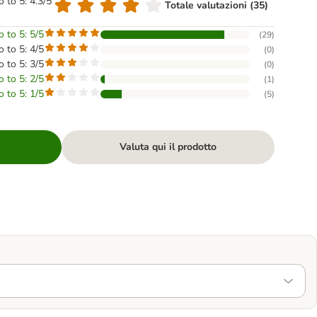
o to 5: 4.3/5
Totale valutazioni (35)
o to 5: 5/5
(
29
)
o to 5: 4/5
(
0
)
o to 5: 3/5
(
0
)
o to 5: 2/5
(
1
)
o to 5: 1/5
(
5
)
Valuta qui il prodotto