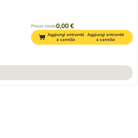
0,00 €
Prezzo totale
Aggiungi entrambi
Aggiungi entrambi
a carrello
a carrello