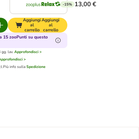
13,00 €
-15%
Aggiungi
Aggiungi
al
al
carrello
carrello
 15 zooPunti su questo
gg. lav.
Approfondisci >
Approfondisci >
cl.
Più info sulla
Spedizione