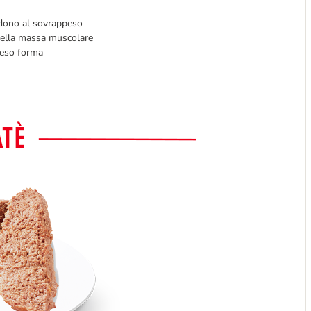
ndono al sovrappeso
della massa muscolare
peso forma