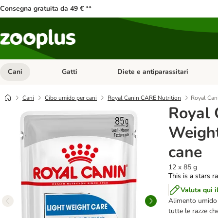
Consegna gratuita da 49 € **
Cani
Gatti
Diete e antiparassitari
Apri Menu Categoria: Cani
Apri Menu Categoria: Gatti
Cani
Cibo umido per cani
Royal Canin CARE Nutrition
Royal Can
Royal 
Weight
cane
12 x 85 g
This is a stars r
Valuta qui i
Alimento umido R
tutte le razze c