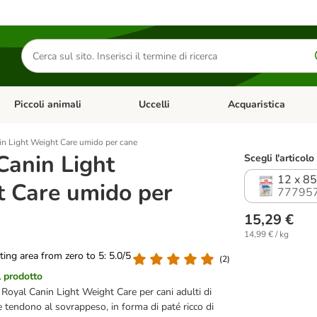
Cerca
prodotti
Piccoli animali
Uccelli
Acquaristica
Apri Menu Categoria: Diete e antiparassitari
Apri Menu Categoria: Piccoli animali
Apri Menu Categoria: U
in Light Weight Care umido per cane
Canin Light
Scegli l'articolo
12 x 85
 Care umido per
777957
15,29 €
14,99 € / kg
ating area from zero to 5: 5.0/5
(
2
)
l prodotto
oyal Canin Light Weight Care per cani adulti di
he tendono al sovrappeso, in forma di paté ricco di