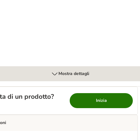
e Crocchette per cane
Mostra dettagli
lta di un prodotto?
Inizia
oni