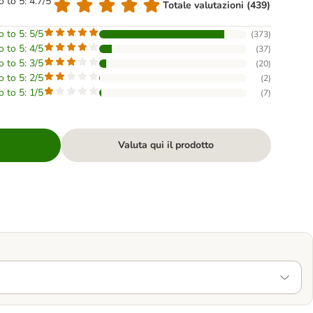
o to 5: 4.7/5
Totale valutazioni (439)
o to 5: 5/5
(
373
)
o to 5: 4/5
(
37
)
o to 5: 3/5
(
20
)
o to 5: 2/5
(
2
)
o to 5: 1/5
(
7
)
Valuta qui il prodotto