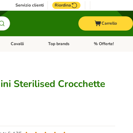
Servizio clienti
Riordina
Carrello
Cavalli
Top brands
% Offerte!
ccelli
Apri Menu Categoria: Acquaristica
Apri Menu Categoria: Cavalli
Apri Menu Categoria: T
ni Sterilised Crocchette