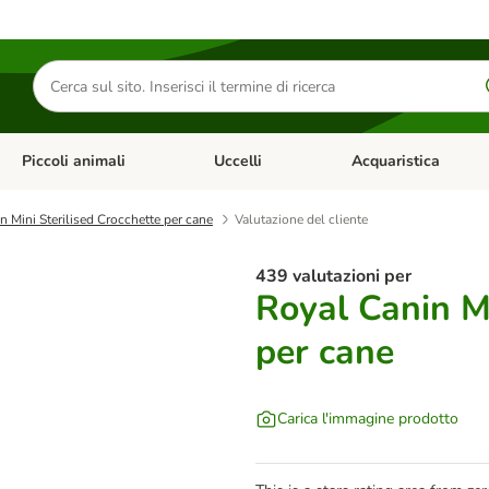
Cerca
prodotti
Piccoli animali
Uccelli
Acquaristica
Apri Menu Categoria: Diete e antiparassitari
Apri Menu Categoria: Piccoli animali
Apri Menu Categoria: U
n Mini Sterilised Crocchette per cane
Valutazione del cliente
439 valutazioni per
Royal Canin Mi
per cane
Carica l'immagine prodotto