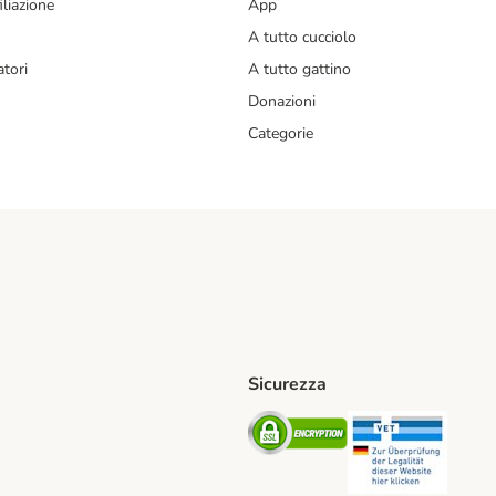
liazione
App
A tutto cucciolo
tori
A tutto gattino
Donazioni
Categorie
Sicurezza
iane. Shipping Method
Post. Shipping Method
Security
Securit
od
ent Method