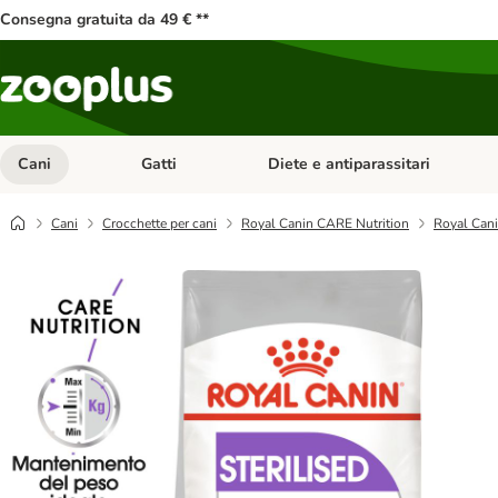
Consegna gratuita da 49 € **
Cani
Gatti
Diete e antiparassitari
Apri Menu Categoria: Cani
Apri Menu Categoria: Gatti
Cani
Crocchette per cani
Royal Canin CARE Nutrition
Royal Cani