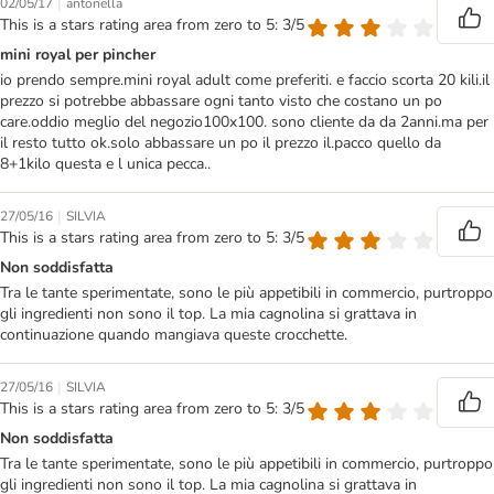
|
02/05/17
antonella
This is a stars rating area from zero to 5: 3/5
mini royal per pincher
io prendo sempre.mini royal adult come preferiti. e faccio scorta 20 kili.il
prezzo si potrebbe abbassare ogni tanto visto che costano un po
care.oddio meglio del negozio100x100. sono cliente da da 2anni.ma per
il resto tutto ok.solo abbassare un po il prezzo il.pacco quello da
8+1kilo questa e l unica pecca..
|
27/05/16
SILVIA
This is a stars rating area from zero to 5: 3/5
Non soddisfatta
Tra le tante sperimentate, sono le più appetibili in commercio, purtroppo
gli ingredienti non sono il top. La mia cagnolina si grattava in
continuazione quando mangiava queste crocchette.
|
27/05/16
SILVIA
This is a stars rating area from zero to 5: 3/5
Non soddisfatta
Tra le tante sperimentate, sono le più appetibili in commercio, purtroppo
gli ingredienti non sono il top. La mia cagnolina si grattava in