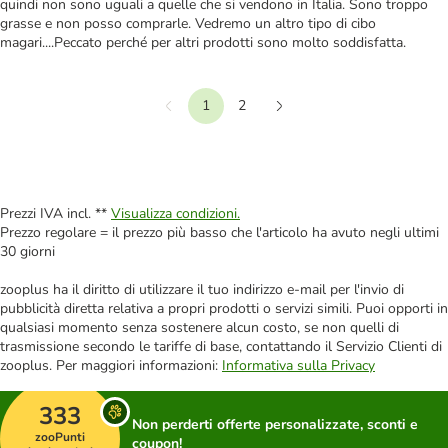
quindi non sono uguali a quelle che si vendono in Italia. Sono troppo
grasse e non posso comprarle. Vedremo un altro tipo di cibo
magari....Peccato perché per altri prodotti sono molto soddisfatta.
1
2
Precedente
Continua
Prezzi IVA incl. **
Visualizza condizioni.
Prezzo regolare = il prezzo più basso che l'articolo ha avuto negli ultimi
30 giorni
zooplus ha il diritto di utilizzare il tuo indirizzo e-mail per l'invio di
pubblicità diretta relativa a propri prodotti o servizi simili. Puoi opporti in
qualsiasi momento senza sostenere alcun costo, se non quelli di
trasmissione secondo le tariffe di base, contattando il Servizio Clienti di
zooplus. Per maggiori informazioni:
Informativa sulla Privacy
333
Non perderti offerte personalizzate, sconti e
zooPunti
coupon!