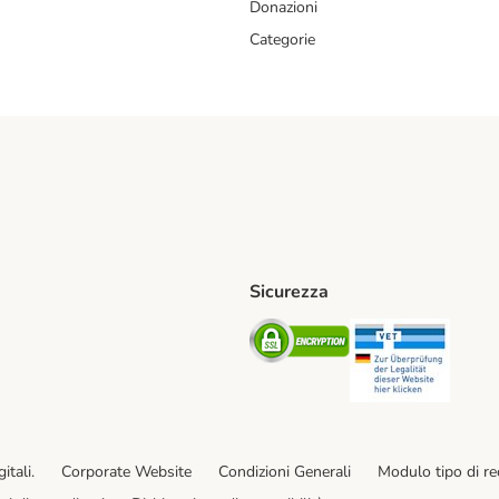
Donazioni
Categorie
Sicurezza
iane. Shipping Method
Post. Shipping Method
Security
Securit
od
ent Method
itali.
Corporate Website
Condizioni Generali
Modulo tipo di r