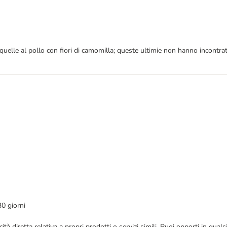
uelle al pollo con fiori di camomilla; queste ultimie non hanno incontra
30 giorni
bblicità diretta relativa a propri prodotti o servizi simili. Puoi opporti in