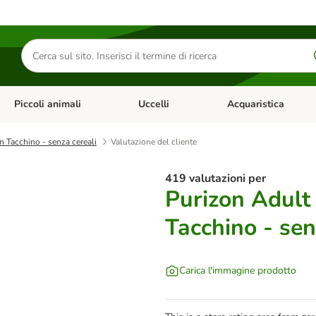
Cerca
prodotti
Piccoli animali
Uccelli
Acquaristica
Apri Menu Categoria: Diete e antiparassitari
Apri Menu Categoria: Piccoli animali
Apri Menu Categoria: U
 Tacchino - senza cereali
Valutazione del cliente
419 valutazioni per
Purizon Adult
Tacchino - sen
Carica l'immagine prodotto