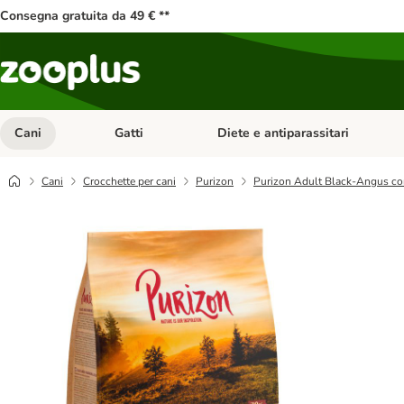
Consegna gratuita da 49 € **
Cani
Gatti
Diete e antiparassitari
Apri Menu Categoria: Cani
Apri Menu Categoria: Gatti
Cani
Crocchette per cani
Purizon
Purizon Adult Black-Angus con