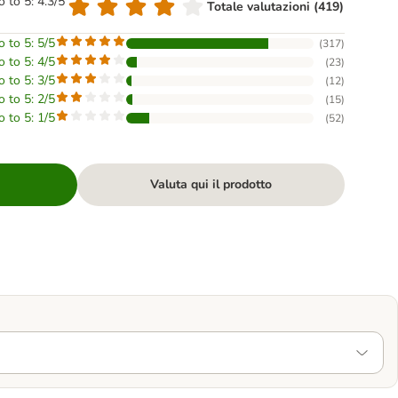
o to 5: 4.3/5
Totale valutazioni (419)
o to 5: 5/5
(
317
)
o to 5: 4/5
(
23
)
o to 5: 3/5
(
12
)
o to 5: 2/5
(
15
)
o to 5: 1/5
(
52
)
Valuta qui il prodotto