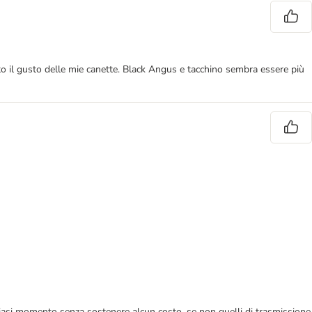
to il gusto delle mie canette. Black Angus e tacchino sembra essere più
 qualsiasi momento senza sostenere alcun costo, se non quelli di trasmissione