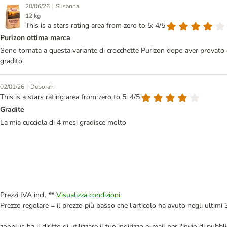
|
20/06/26
Susanna
12 kg
This is a stars rating area from zero to 5: 4/5
Purizon ottima marca
Sono tornata a questa variante di crocchette Purizon dopo aver provato q
gradito.
|
02/01/26
Deborah
This is a stars rating area from zero to 5: 4/5
Gradite
La mia cucciola di 4 mesi gradisce molto
Prezzi IVA incl. **
Visualizza condizioni.
Prezzo regolare = il prezzo più basso che l'articolo ha avuto negli ultimi 
zooplus ha il diritto di utilizzare il tuo indirizzo e-mail per l'invio di pu