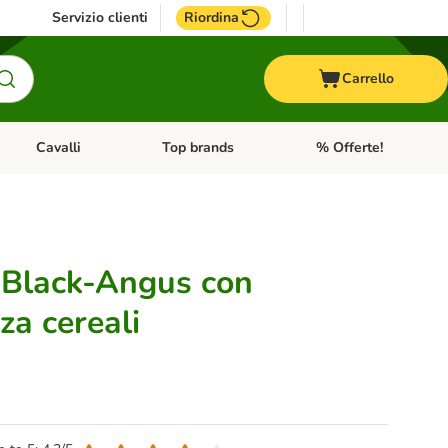
Servizio clienti
Riordina
Carrello
Cavalli
Top brands
% Offerte!
ccelli
Apri Menu Categoria: Acquaristica
Apri Menu Categoria: Cavalli
Apri Menu Categoria: T
 Black-Angus con
za cereali