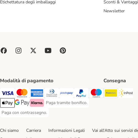
Etichettatura degli imballaggi
Sconti & Vantaggi
Newsletter
Modalità di pagamento
Consegna
Poste Ital
In
Paga con Visa. Payment Method
Paga con Mastercard. Payment Method
Paga con American Express. Payment Method
Paga con Diners Club. Payment Method
Paga con Postepay. Payment Method
Paga con PayPal. Payment Meth
Paga con Maestro. Paym
Paga tramite bonifico.
Paga tramite bonifico. Payment Method
Apple Pay Payment Method
Google Pay Payment Method
Klarna Payment Method
Paga con contrassegno.
Paga con contrassegno. Payment Method
Chi siamo
Carriera
Informazioni Legali
Vai all'Atto sui servizi dig