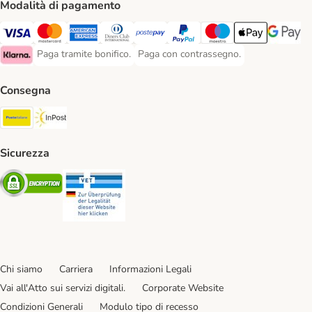
Modalità di pagamento
Paga con Visa. Payment Method
Paga con Mastercard. Payment Method
Paga con American Express. Payment Method
Paga con Diners Club. Payment Method
Paga con Postepay. Payment Method
Paga con PayPal. Payment Meth
Paga con Maestro. Paym
Apple Pay Payme
Google P
Paga tramite bonifico.
Paga con contrassegno.
Paga tramite bonifico. Payment Method
Paga con contrassegno. Payment Meth
Klarna Payment Method
Consegna
Poste Italiane. Shipping Method
InPost. Shipping Method
Sicurezza
Security
Security
Chi siamo
Carriera
Informazioni Legali
Vai all'Atto sui servizi digitali.
Corporate Website
Condizioni Generali
Modulo tipo di recesso