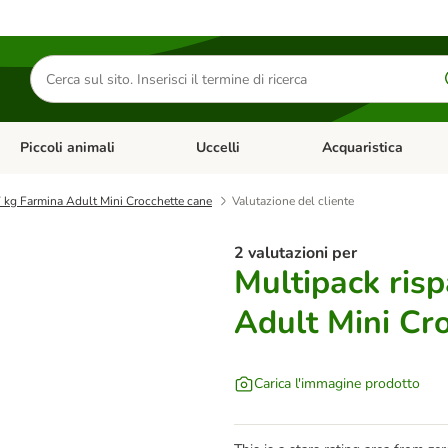
Cerca
prodotti
Piccoli animali
Uccelli
Acquaristica
Apri Menu Categoria: Diete e antiparassitari
Apri Menu Categoria: Piccoli animali
Apri Menu Categoria: U
7 kg Farmina Adult Mini Crocchette cane
Valutazione del cliente
2 valutazioni per
Multipack risp
Adult Mini Cr
Carica l'immagine prodotto