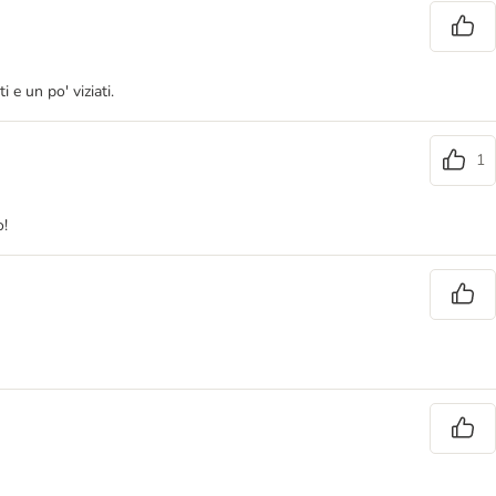
 e un po' viziati.
1
o!