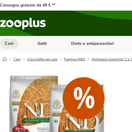
Consegna gratuita da 49 € **
Cani
Gatti
Diete e antiparassitari
Apri Menu Categoria: Cani
Apri Menu Categoria: Gatti
Cani
Crocchette per cani
Farmina N&D
Multipack risparmio! 2 x 