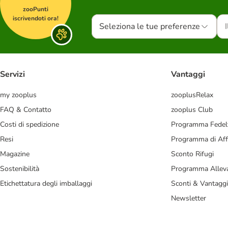
zooPunti
iscrivendoti ora!
Seleziona le tue preferenze
Servizi
Vantaggi
my zooplus
zooplusRelax
FAQ & Contatto
zooplus Club
Costi di spedizione
Programma Fedel
Resi
Programma di Affi
Magazine
Sconto Rifugi
Sostenibilità
Programma Alleva
Etichettatura degli imballaggi
Sconti & Vantaggi
Newsletter