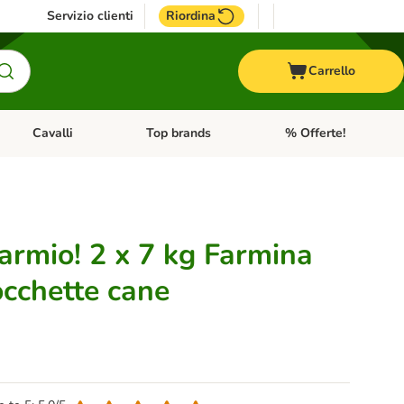
Servizio clienti
Riordina
Carrello
Cavalli
Top brands
% Offerte!
ccelli
Apri Menu Categoria: Acquaristica
Apri Menu Categoria: Cavalli
Apri Menu Categoria: T
armio! 2 x 7 kg Farmina
occhette cane