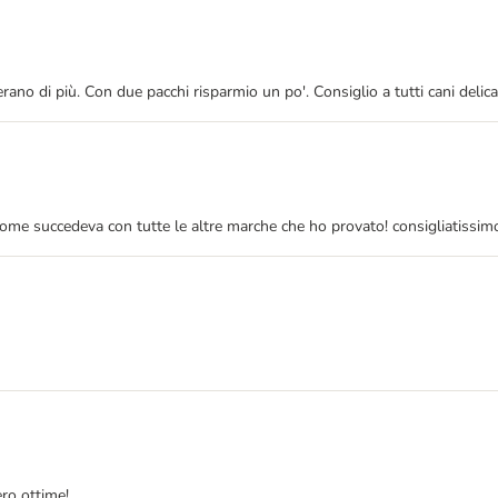
no di più. Con due pacchi risparmio un po'. Consiglio a tutti cani delicati
 come succedeva con tutte le altre marche che ho provato! consigliatissim
ro ottime!