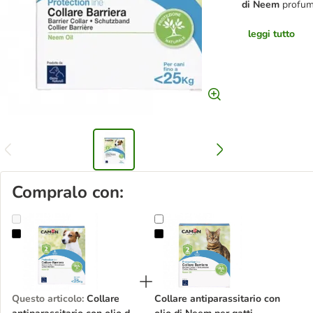
di Neem
profum
leggi tutto
Compralo con:
Collare antiparassitario con olio di Neem per cani
Collare antiparassitario con olio d
Questo articolo
:
Collare
Collare antiparassitario con