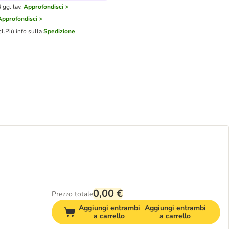
gg. lav.
Approfondisci >
Approfondisci >
cl.
Più info sulla
Spedizione
0,00 €
Prezzo totale
Aggiungi entrambi
Aggiungi entrambi
a carrello
a carrello