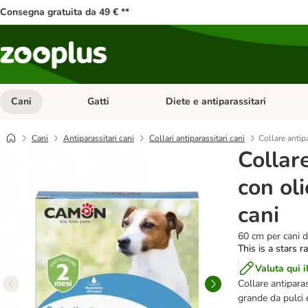
Consegna gratuita da 49 € **
Cani
Gatti
Diete e antiparassitari
Apri Menu Categoria: Cani
Apri Menu Categoria: Gatti
Cani
Antiparassitari cani
Collari antiparassitari cani
Collare antip
Collar
con ol
cani
60 cm per cani d
This is a stars r
Valuta qui i
Collare antiparas
grande da pulci 