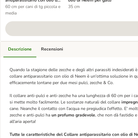
antiparassitario con olio di
olio di Neem per gatti
Neem per cani
60 cm per cani di tg piccola e
35 cm
media
Descrizione
Recensioni
Quando la stagione delle zecche e degli altri parassiti indesiderati è 
collare antiparassitario con olio di Neem è un'ottima soluzione in 
efficacemente lontane per due mesi pulci, zecche & Co.
Il collare anti-pulci e anti-zecche ha una lunghezza di 60 cm per i can
si mette molto facilmente. Le sostanze naturali del collare
impregna
cane. Neanche il contatto con l'acqua ne pregiudica l'effetto. E' molt
zecche e anti-pulci ha
un profumo gradevole
, che non dà fastidio 
all'aria aperta!
Tutte le caratteristiche del Collare antiparassitario con olio di 