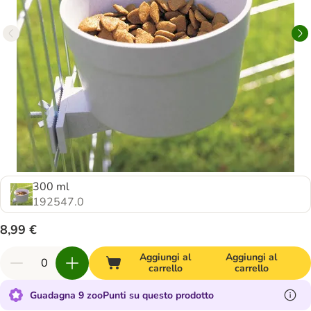
300 ml
192547.0
8,99 €
Aggiungi al
Aggiungi al
carrello
carrello
Guadagna 9 zooPunti su questo prodotto