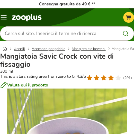
Consegna gratuita da 49 € **
Overview
catalogo
Cerca
prodotti
Uccelli
Accessori per gabbie
Mangiatoie e beverini
Mangiatoia Sav
Mangiatoia Savic Crock con vite di
fissaggio
300 ml
This is a stars rating area from zero to 5: 4.3/5
(
291
)
Valuta qui il prodotto