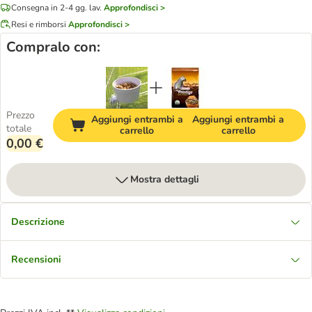
Consegna in 2-4 gg. lav.
Approfondisci >
Resi e rimborsi
Approfondisci >
Compralo con:
Prezzo
Aggiungi entrambi a
Aggiungi entrambi a
totale
carrello
carrello
0,00 €
Mostra dettagli
Descrizione
Recensioni