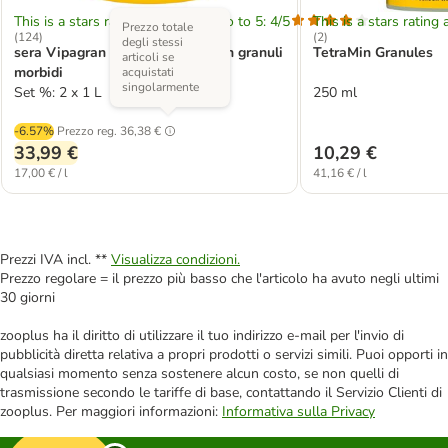
This is a stars rating area from zero to 5: 4/5
This is a stars rating 
Prezzo totale
(
124
)
(
2
)
degli stessi
sera Vipagran Nature Mangime in granuli
TetraMin Granules
articoli se
morbidi
acquistati
singolarmente
Set %: 2 x 1 L
250 ml
-6.57%
Prezzo reg.
36,38 €
33,99 €
10,29 €
17,00 € / l
41,16 € / l
Prezzi IVA incl. **
Visualizza condizioni.
Prezzo regolare = il prezzo più basso che l'articolo ha avuto negli ultimi
30 giorni
zooplus ha il diritto di utilizzare il tuo indirizzo e-mail per l'invio di
pubblicità diretta relativa a propri prodotti o servizi simili. Puoi opporti in
qualsiasi momento senza sostenere alcun costo, se non quelli di
trasmissione secondo le tariffe di base, contattando il Servizio Clienti di
zooplus. Per maggiori informazioni:
Informativa sulla Privacy