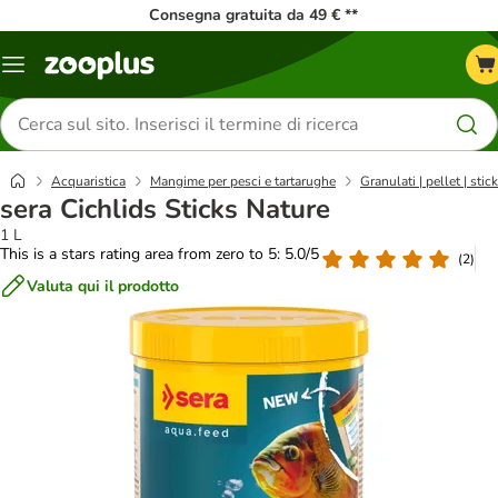
Consegna gratuita da 49 € **
Overview
catalogo
Cerca
prodotti
Acquaristica
Mangime per pesci e tartarughe
Granulati | pellet | stick
sera Cichlids Sticks Nature
1 L
This is a stars rating area from zero to 5: 5.0/5
(
2
)
Valuta qui il prodotto