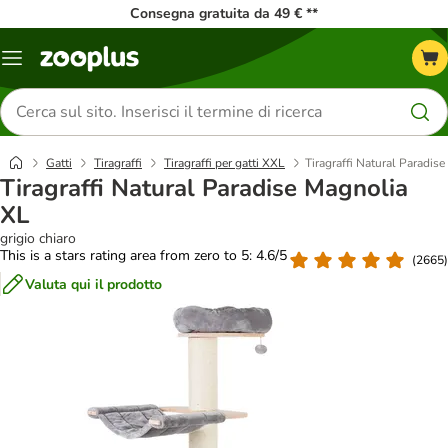
Consegna gratuita da 49 € **
Overview
catalogo
Cerca
prodotti
Gatti
Tiragraffi
Tiragraffi per gatti XXL
Tiragraffi Natural Paradis
Tiragraffi Natural Paradise Magnolia
XL
grigio chiaro
This is a stars rating area from zero to 5: 4.6/5
(
2665
)
Valuta qui il prodotto