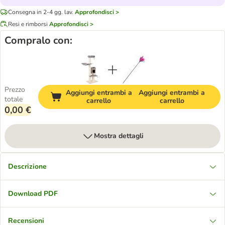
Consegna in 2-4 gg. lav.
Approfondisci >
Resi e rimborsi
Approfondisci >
Compralo con:
Prezzo
Aggiungi entrambi a
Aggiungi entrambi a
totale
carrello
carrello
0,00 €
Mostra dettagli
Descrizione
Download PDF
Recensioni