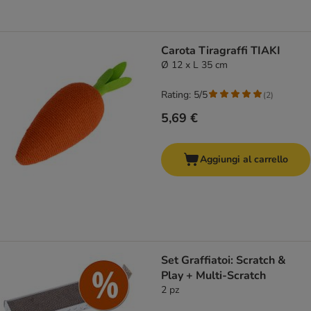
Carota Tiragraffi TIAKI
Ø 12 x L 35 cm
Rating: 5/5
(
2
)
5,69 €
Aggiungi al carrello
Set Graffiatoi: Scratch &
Play + Multi-Scratch
2 pz