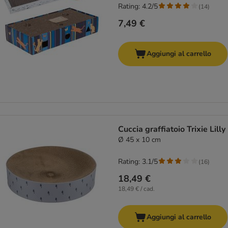
Rating: 4.2/5
(
14
)
7,49 €
Aggiungi al carrello
Cuccia graffiatoio Trixie Lilly
Ø 45 x 10 cm
Rating: 3.1/5
(
16
)
18,49 €
18,49 € / cad.
Aggiungi al carrello