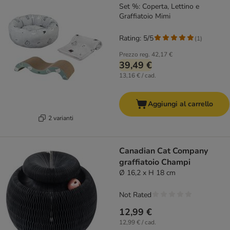
Set %: Coperta, Lettino e
Graffiatoio Mimi
Rating: 5/5
(
1
)
Prezzo reg.
42,17 €
39,49 €
13,16 € / cad.
Aggiungi al carrello
2 varianti
Canadian Cat Company
graffiatoio Champi
Ø 16,2 x H 18 cm
Not Rated
12,99 €
12,99 € / cad.