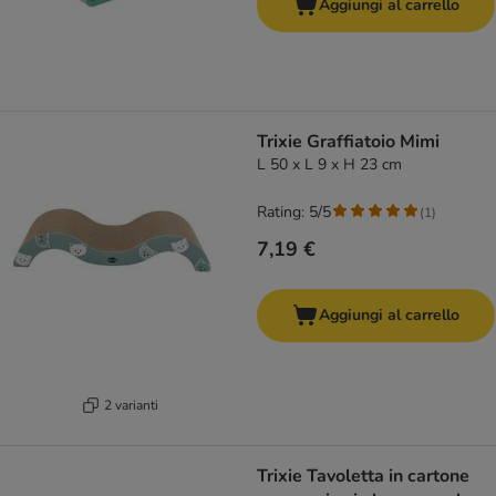
Aggiungi al carrello
Trixie Graffiatoio Mimi
L 50 x L 9 x H 23 cm
Rating: 5/5
(
1
)
7,19 €
Aggiungi al carrello
2 varianti
Trixie Tavoletta in cartone