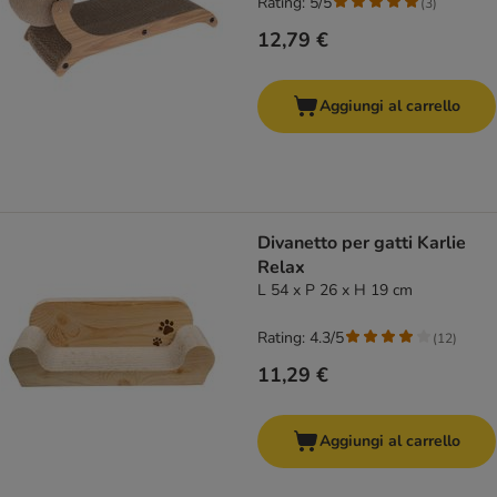
Rating: 5/5
(
3
)
12,79 €
Aggiungi al carrello
Divanetto per gatti Karlie
Relax
L 54 x P 26 x H 19 cm
Rating: 4.3/5
(
12
)
11,29 €
Aggiungi al carrello