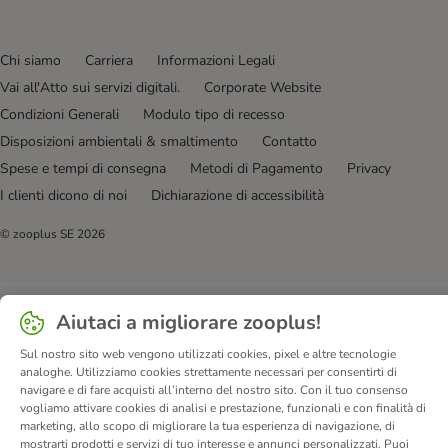
Chi siamo
Carriera
Informazioni Legali
Vai all'Atto sui servizi digitali.
Corporate Website
Condizioni Generali
Modulo tipo di recesso
Disposizioni ambientali & smaltimento
Contatto
Spese e tempi di consegna
Metodi di Pagamento
Privacy
I clienti dicono di noi
Dichiarazione di accessibilità
© zooplus SE
2026
Aiutaci a migliorare zooplus!
Sul nostro sito web vengono utilizzati cookies, pixel e altre tecnologie
analoghe. Utilizziamo cookies strettamente necessari per consentirti di
navigare e di fare acquisti all’interno del nostro sito. Con il tuo consenso
vogliamo attivare cookies di analisi e prestazione, funzionali e con finalità di
marketing, allo scopo di migliorare la tua esperienza di navigazione, di
mostrarti prodotti e servizi di tuo interesse e annunci personalizzati. Puoi