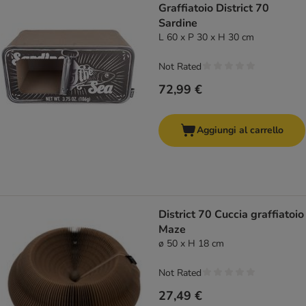
Graffiatoio District 70
Sardine
L 60 x P 30 x H 30 cm
Not Rated
72,99 €
Aggiungi al carrello
District 70 Cuccia graffiatoio
Maze
ø 50 x H 18 cm
Not Rated
27,49 €