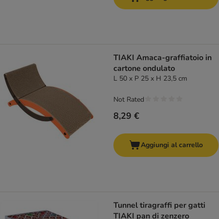
TIAKI Amaca-graffiatoio in
cartone ondulato
L 50 x P 25 x H 23,5 cm
Not Rated
8,29 €
Aggiungi al carrello
Tunnel tiragraffi per gatti
TIAKI pan di zenzero