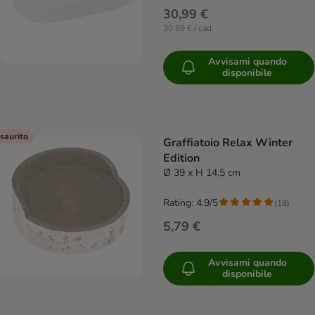
30,99 €
30,99 € / cad.
Avvisami quando
disponibile
saurito
Graffiatoio Relax Winter
Edition
Ø 39 x H 14,5 cm
Rating: 4.9/5
(
18
)
5,79 €
Avvisami quando
disponibile