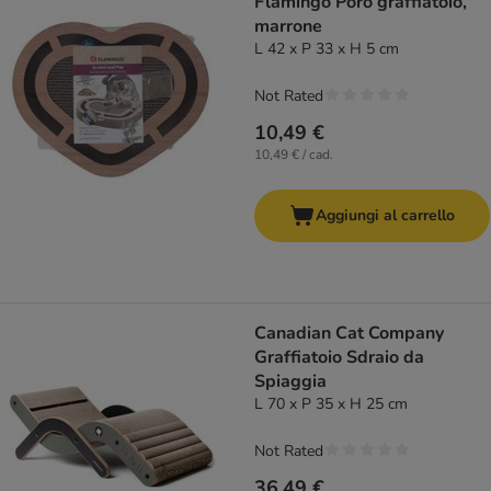
Flamingo Poro graffiatoio,
marrone
L 42 x P 33 x H 5 cm
Not Rated
10,49 €
10,49 € / cad.
Aggiungi al carrello
Canadian Cat Company
Graffiatoio Sdraio da
Spiaggia
L 70 x P 35 x H 25 cm
Not Rated
36,49 €