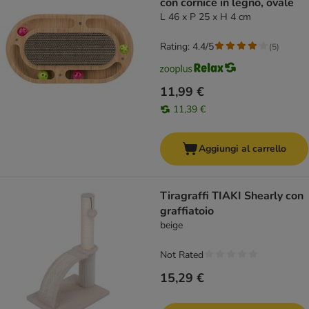
con cornice in legno, ovale
L 46 x P 25 x H 4 cm
Rating: 4.4/5
(
5
)
11,99 €
11,39 €
Aggiungi al carrello
Tiragraffi TIAKI Shearly con
graffiatoio
beige
Not Rated
15,29 €