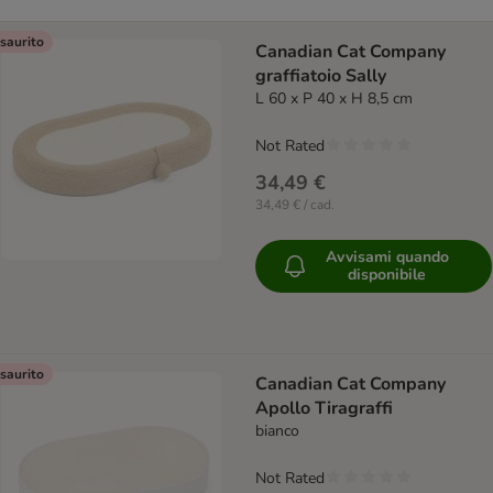
saurito
Canadian Cat Company
graffiatoio Sally
L 60 x P 40 x H 8,5 cm
Not Rated
34,49 €
34,49 € / cad.
Avvisami quando
disponibile
saurito
Canadian Cat Company
Apollo Tiragraffi
bianco
Not Rated