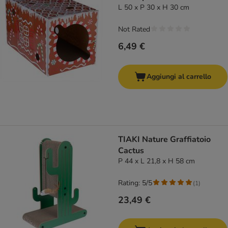
L 50 x P 30 x H 30 cm
Not Rated
6,49 €
Aggiungi al carrello
TIAKI Nature Graffiatoio
Cactus
P 44 x L 21,8 x H 58 cm
Rating: 5/5
(
1
)
23,49 €