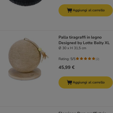
Aggiungi al carrello
Palla tiragraffi in legno
Designed by Lotte Balty XL
Ø 30 x H 31,5 cm
Rating: 5/5
(
2
)
45,99 €
Aggiungi al carrello