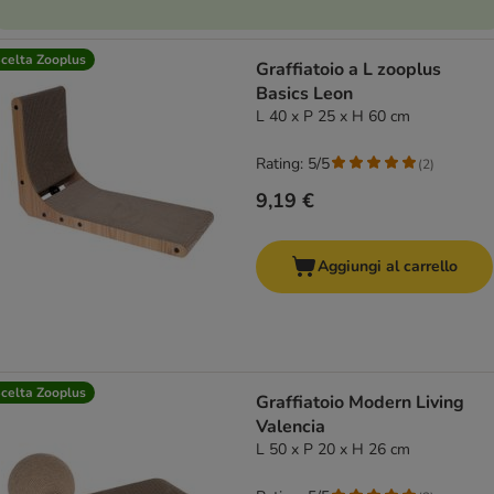
celta Zooplus
Graffiatoio a L zooplus
Basics Leon
L 40 x P 25 x H 60 cm
Rating: 5/5
(
2
)
9,19 €
Aggiungi al carrello
celta Zooplus
Graffiatoio Modern Living
Valencia
L 50 x P 20 x H 26 cm