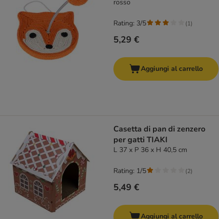
rosso
Rating: 3/5
(
1
)
5,29 €
Aggiungi al carrello
Casetta di pan di zenzero
per gatti TIAKI
L 37 x P 36 x H 40,5 cm
Rating: 1/5
(
2
)
5,49 €
Aggiungi al carrello