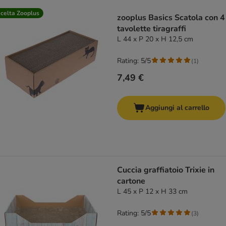
product items have been changed
celta Zooplus
zooplus Basics Scatola con 4
tavolette tiragraffi
L 44 x P 20 x H 12,5 cm
Rating: 5/5
(
1
)
7,49 €
Aggiungi al carrello
Cuccia graffiatoio Trixie in
cartone
L 45 x P 12 x H 33 cm
Rating: 5/5
(
3
)