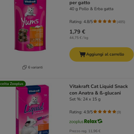
per gatto
40 g Pollo & Erba gatta
Rating: 4.8/5
(
485
)
1,79 €
44,75 € / kg
Aggiungi al carrello
6 varianti
celta Zooplus
Vitakraft Cat Liquid Snack
con Anatra & ß-glucani
Set %: 24 x 15 g
Rating: 4.9/5
(
9
)
Prezzo reg.
11,96 €