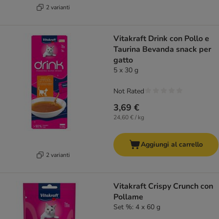
2 varianti
Vitakraft Drink con Pollo e
Taurina Bevanda snack per
gatto
5 x 30 g
Not Rated
3,69 €
24,60 € / kg
Aggiungi al carrello
2 varianti
Vitakraft Crispy Crunch con
Pollame
Set %: 4 x 60 g