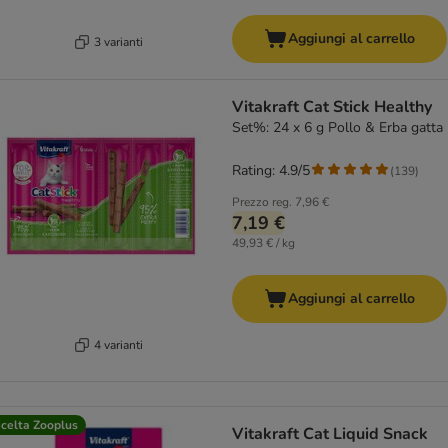
Aggiungi al carrello
3 varianti
Vitakraft Cat Stick Healthy
Set%: 24 x 6 g Pollo & Erba gatta
Rating: 4.9/5
(
139
)
Prezzo reg.
7,96 €
7,19 €
49,93 € / kg
Aggiungi al carrello
4 varianti
celta Zooplus
Vitakraft Cat Liquid Snack