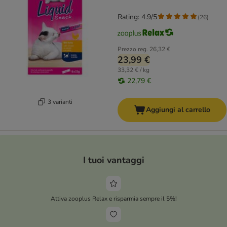
Rating: 4.9/5
(
26
)
Prezzo reg.
26,32 €
23,99 €
33,32 € / kg
22,79 €
3 varianti
Aggiungi al carrello
I tuoi vantaggi
Attiva zooplus Relax e risparmia sempre il 5%!