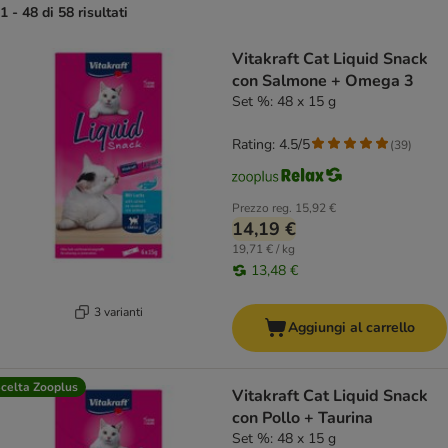
1 - 48 di 58 risultati
product items have been changed
Vitakraft Cat Liquid Snack
con Salmone + Omega 3
Set %: 48 x 15 g
Rating: 4.5/5
(
39
)
Prezzo reg.
15,92 €
14,19 €
19,71 € / kg
13,48 €
3 varianti
Aggiungi al carrello
celta Zooplus
Vitakraft Cat Liquid Snack
con Pollo + Taurina
Set %: 48 x 15 g