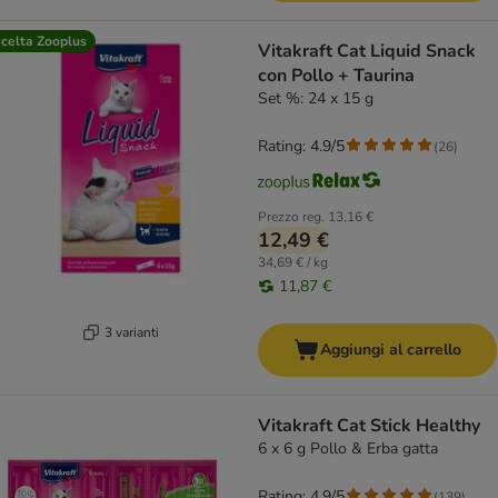
celta Zooplus
Vitakraft Cat Liquid Snack
con Pollo + Taurina
Set %: 24 x 15 g
Rating: 4.9/5
(
26
)
Prezzo reg.
13,16 €
12,49 €
34,69 € / kg
11,87 €
3 varianti
Aggiungi al carrello
Vitakraft Cat Stick Healthy
6 x 6 g Pollo & Erba gatta
Rating: 4.9/5
(
139
)