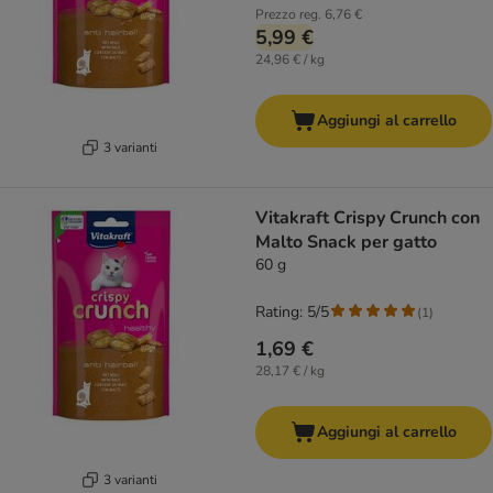
Prezzo reg.
6,76 €
5,99 €
24,96 € / kg
Aggiungi al carrello
3 varianti
Vitakraft Crispy Crunch con
Malto Snack per gatto
60 g
Rating: 5/5
(
1
)
1,69 €
28,17 € / kg
Aggiungi al carrello
3 varianti