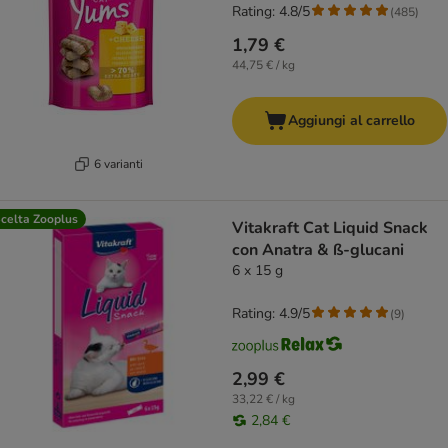
Rating: 4.8/5
(
485
)
1,79 €
44,75 € / kg
Aggiungi al carrello
6 varianti
celta Zooplus
Vitakraft Cat Liquid Snack
con Anatra & ß-glucani
6 x 15 g
Rating: 4.9/5
(
9
)
2,99 €
33,22 € / kg
2,84 €