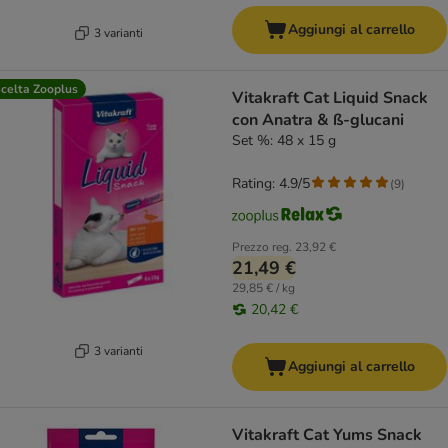
Aggiungi al carrello
3 varianti
celta Zooplus
Vitakraft Cat Liquid Snack
con Anatra & ß-glucani
Set %: 48 x 15 g
Rating: 4.9/5
(
9
)
Prezzo reg.
23,92 €
21,49 €
29,85 € / kg
20,42 €
3 varianti
Aggiungi al carrello
Vitakraft Cat Yums Snack