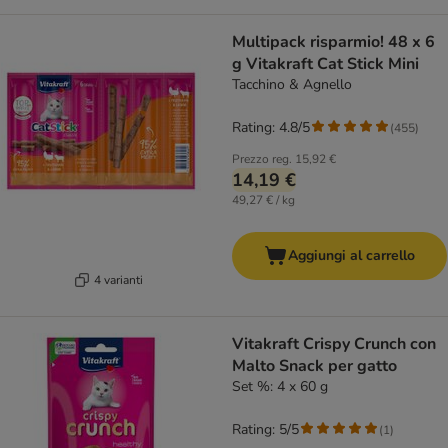
Multipack risparmio! 48 x 6
g Vitakraft Cat Stick Mini
Tacchino & Agnello
Rating: 4.8/5
(
455
)
Prezzo reg.
15,92 €
14,19 €
49,27 € / kg
Aggiungi al carrello
4 varianti
Vitakraft Crispy Crunch con
Malto Snack per gatto
Set %: 4 x 60 g
Rating: 5/5
(
1
)