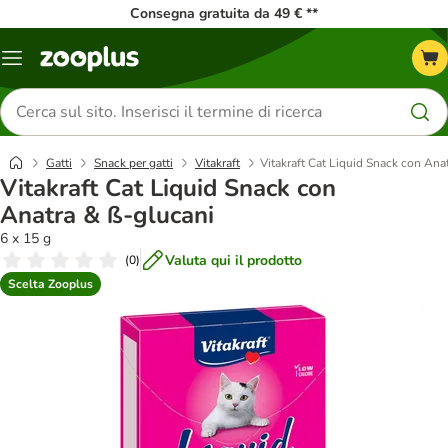
Consegna gratuita da 49 € **
Overview
catalogo
Cerca
prodotti
Gatti
Snack per gatti
Vitakraft
Vitakraft Cat Liquid Snack con Ana
Vitakraft Cat Liquid Snack con
Anatra & ß-glucani
6 x 15 g
Valuta qui il prodotto
(
0
)
Scelta Zooplus