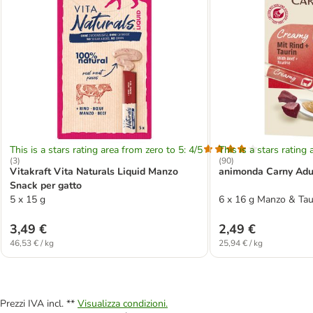
This is a stars rating area from zero to 5: 4/5
This is a stars rating 
(
3
)
(
90
)
Vitakraft Vita Naturals Liquid Manzo
animonda Carny Adu
Snack per gatto
5 x 15 g
6 x 16 g Manzo & Tau
3,49 €
2,49 €
46,53 € / kg
25,94 € / kg
Prezzi IVA incl. **
Visualizza condizioni.