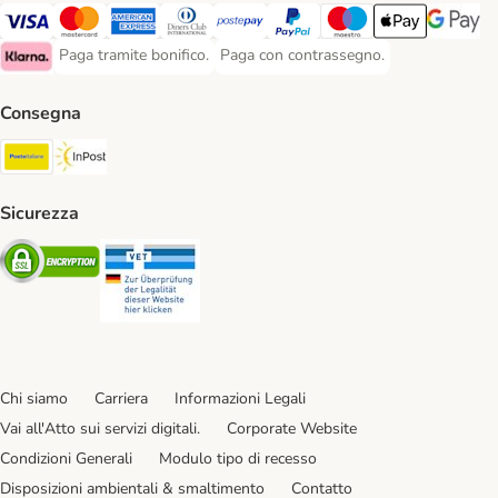
Paga con Visa. Payment Method
Paga con Mastercard. Payment Method
Paga con American Express. Payment Method
Paga con Diners Club. Payment Method
Paga con Postepay. Payment Method
Paga con PayPal. Payment Meth
Paga con Maestro. Paym
Apple Pay Payme
Google P
Paga tramite bonifico.
Paga con contrassegno.
Paga tramite bonifico. Payment Method
Paga con contrassegno. Payment Meth
Klarna Payment Method
Consegna
Poste Italiane. Shipping Method
InPost. Shipping Method
Sicurezza
Security
Security
Chi siamo
Carriera
Informazioni Legali
Vai all'Atto sui servizi digitali.
Corporate Website
Condizioni Generali
Modulo tipo di recesso
Disposizioni ambientali & smaltimento
Contatto