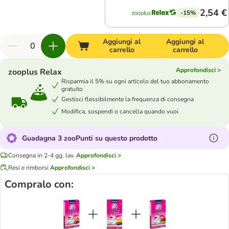
2,54 €
-15%
Aggiungi al
Aggiungi al
carrello
carrello
Approfondisci >
zooplus Relax
Risparmia il 5% su ogni articolo del tuo abbonamento
gratuito
Gestisci flessibilmente la frequenza di consegna
Modifica, sospendi o cancella quando vuoi
Guadagna 3 zooPunti su questo prodotto
Consegna in 2-4 gg. lav.
Approfondisci >
Resi e rimborsi
Approfondisci >
Compralo con: