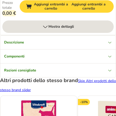
Prezzo
Aggiungi entrambi a
Aggiungi entrambi a
totale
carrello
carrello
0,00 €
Mostra dettagli
Descrizione
Componenti
Razioni consigliate
Altri prodotti dello stesso brand
Skip Altri prodotti dello
stesso brand slider
-10%