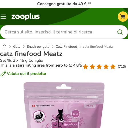
Consegna gratuita da 49 € **
Overview
catalogo
Cerca
prodotti
Gatti
Snack per gatti
Catz Finefood
catz finefood Meatz
catz finefood Meatz
Set %: 2 x 45 g Coniglio
This is a stars rating area from zero to 5: 4.8/5
(
710
)
Valuta qui il prodotto