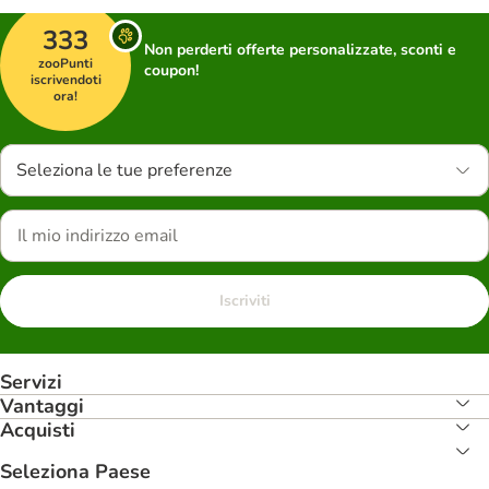
333
Non perderti offerte personalizzate, sconti e
zooPunti
coupon!
iscrivendoti
ora!
Seleziona le tue preferenze
Iscriviti
Servizi
Vantaggi
Acquisti
Seleziona Paese