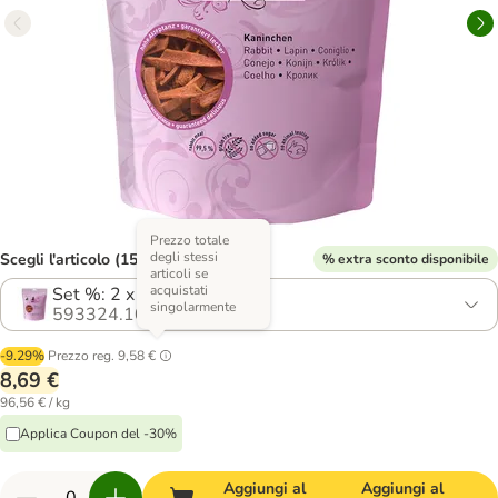
Prezzo totale
degli stessi
Scegli l'articolo (15 varianti)
% extra sconto disponibile
articoli se
acquistati
Set %: 2 x 45 g Coniglio
singolarmente
593324.10
-9.29%
Prezzo reg.
9,58 €
8,69 €
96,56 € / kg
Applica Coupon del -30%
Aggiungi al
Aggiungi al