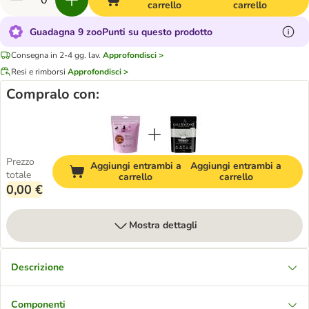
carrello
carrello
Guadagna 9 zooPunti su questo prodotto
Consegna in 2-4 gg. lav.
Approfondisci >
Resi e rimborsi
Approfondisci >
Compralo con:
Prezzo
Aggiungi entrambi a
Aggiungi entrambi a
totale
carrello
carrello
0,00 €
Mostra dettagli
Descrizione
Componenti