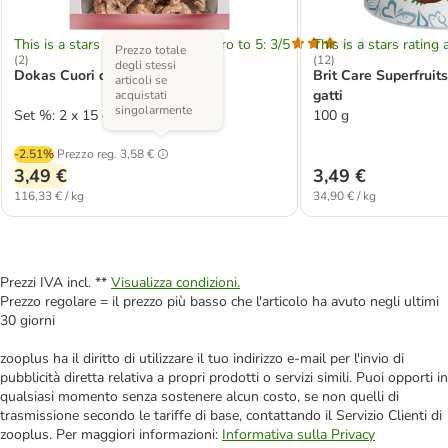
This is a stars rating area from zero to 5: 3/5
This is a stars rating 
Prezzo totale
(
2
)
(
12
)
degli stessi
Dokas Cuori di pollo liofilizzati
Brit Care Superfruits
articoli se
gatti
acquistati
singolarmente
Set %: 2 x 15 g
100 g
-2.51%
Prezzo reg.
3,58 €
3,49 €
3,49 €
116,33 € / kg
34,90 € / kg
Prezzi IVA incl. **
Visualizza condizioni.
Prezzo regolare = il prezzo più basso che l'articolo ha avuto negli ultimi
30 giorni
zooplus ha il diritto di utilizzare il tuo indirizzo e-mail per l'invio di
pubblicità diretta relativa a propri prodotti o servizi simili. Puoi opporti in
qualsiasi momento senza sostenere alcun costo, se non quelli di
trasmissione secondo le tariffe di base, contattando il Servizio Clienti di
zooplus. Per maggiori informazioni:
Informativa sulla Privacy