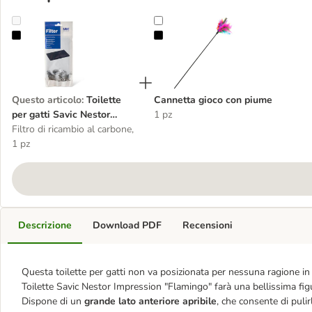
Toilette per gatti Savic Nestor Impression "Flamingo"
Cannetta gioco con piume
Questo articolo
:
Toilette
Cannetta gioco con piume
per gatti Savic Nestor
1 pz
Impression "Flamingo"
Filtro di ricambio al carbone,
1 pz
Descrizione
Download PDF
Recensioni
Questa toilette per gatti non va posizionata per nessuna ragione in 
Toilette Savic Nestor Impression
"Flamingo" farà una bellissima fig
Dispone di un
grande lato anteriore apribile
, che consente di pul