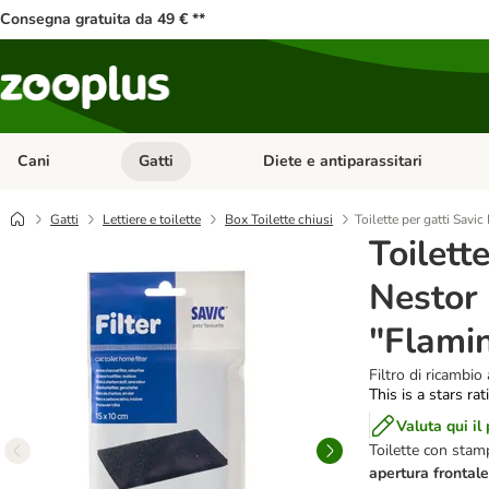
Consegna gratuita da 49 € **
Cani
Gatti
Diete e antiparassitari
Apri Menu Categoria: Cani
Apri Menu Categoria: Gatti
Gatti
Lettiere e toilette
Box Toilette chiusi
Toilette per gatti Savi
Toilett
Nestor
"Flami
Filtro di ricambio
This is a stars ra
Valuta qui il
Toilette con stamp
apertura frontale