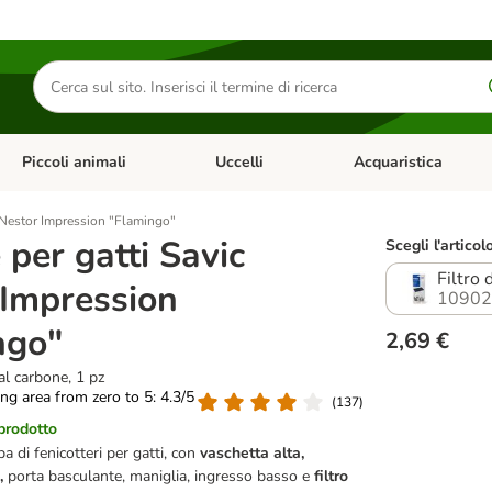
Cerca
prodotti
Piccoli animali
Uccelli
Acquaristica
Apri Menu Categoria: Diete e antiparassitari
Apri Menu Categoria: Piccoli animali
Apri Menu Categoria: U
c Nestor Impression "Flamingo"
e per gatti Savic
Scegli l'articol
Filtro 
 Impression
10902
ngo"
2,69 €
 al carbone, 1 pz
ting area from zero to 5: 4.3/5
(
137
)
 prodotto
a di fenicotteri per gatti, con
vaschetta alta,
,
porta basculante, maniglia, ingresso basso e
filtro