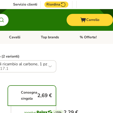
Servizio clienti
Riordina
Carrello
Cavalli
Top brands
% Offerte!
ccelli
Apri Menu Categoria: Acquaristica
Apri Menu Categoria: Cavalli
Apri Menu Categoria: T
o (2 varianti)
di ricambio al carbone, 1 pz
17.1
Consegna
2,69 €
singola
2,29 €
-15%