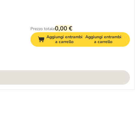
0,00 €
Prezzo totale
Aggiungi entrambi
Aggiungi entrambi
a carrello
a carrello