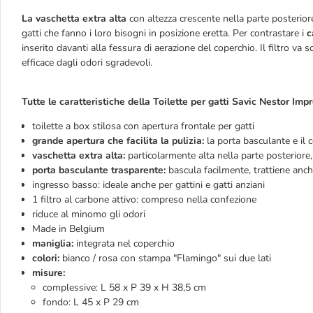
La vaschetta extra alta
con altezza crescente nella parte posteriore 
gatti che fanno i loro bisogni in posizione eretta. Per contrastare i
c
inserito davanti alla fessura di aerazione del coperchio. Il filtro va s
efficace dagli odori sgradevoli.
Tutte le caratteristiche della Toilette per gatti Savic Nestor Im
toilette a box stilosa con apertura frontale per gatti
grande apertura che facilita la pulizia:
la porta basculante e il
vaschetta extra alta:
particolarmente alta nella parte posteriore, 
porta basculante trasparente:
bascula facilmente, trattiene anche
ingresso basso: ideale anche per gattini e gatti anziani
1 filtro al carbone attivo: compreso nella confezione
riduce al minomo gli odori
Made in Belgium
maniglia:
integrata nel coperchio
colori:
bianco / rosa con stampa "Flamingo" sui due lati
misure:
complessive: L 58 x P 39 x H 38,5 cm
fondo: L 45 x P 29 cm