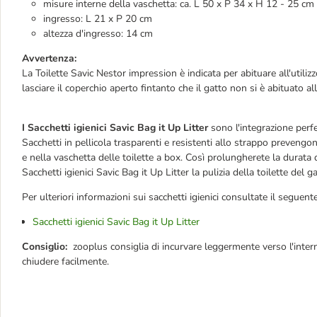
misure interne della vaschetta: ca. L 50 x P 34 x H 12 - 25 cm
ingresso: L 21 x P 20 cm
altezza d'ingresso: 14 cm
Avvertenza:
La Toilette Savic Nestor impression è indicata per abituare all'utilizzo 
lasciare il coperchio aperto fintanto che il gatto non si è abituato all
I Sacchetti igienici Savic Bag it Up Litter
sono l'integrazione perfet
Sacchetti in pellicola trasparenti e resistenti allo strappo prevengono
e nella vaschetta delle toilette a box. Così prolungherete la durata de
Sacchetti igienici Savic Bag it Up Litter la pulizia della toilette del 
Per ulteriori informazioni sui sacchetti igienici consultate il seguente
Sacchetti igienici Savic Bag it Up Litter
Consiglio:
zooplus consiglia di incurvare leggermente verso l'interno
chiudere facilmente.