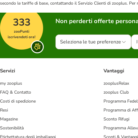
secondo le tariffe di base, contattando il Servizio Clienti di zooplus. Per
333
Non perderti offerte persona
zooPunti
iscrivendoti ora!
Seleziona le tue preferenze
Servizi
Vantaggi
my zooplus
zooplusRelax
FAQ & Contatto
zooplus Club
Costi di spedizione
Programma Fedel
Resi
Programma di Affi
Magazine
Sconto Rifugi
Sostenibilità
Programma Alleva
Etichettatura degli imballaggi
Sconti & Vantaggi