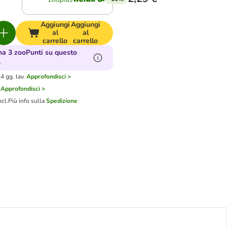
Aggiungi
Aggiungi
al
al
carrello
carrello
a 3 zooPunti su questo
o
4 gg. lav.
Approfondisci >
Approfondisci >
ncl.
Più info sulla
Spedizione