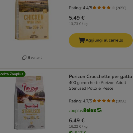
Rating: 4.4/5
(
2658
)
5,49 €
13,73 € / kg
Aggiungi al carrello
6 varianti
celta Zooplus
Purizon Crocchette per gatto
400 g crocchette Purizon Adult
Sterilised Pollo & Pesce
Rating: 4.7/5
(
1050
)
6,49 €
16,22 € / kg
6,17 €