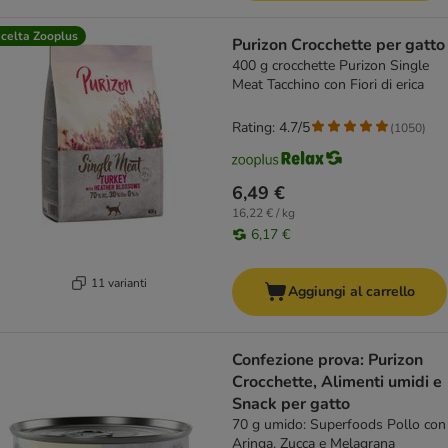
celta Zooplus
Purizon Crocchette per gatto
400 g crocchette Purizon Single
Meat Tacchino con Fiori di erica
Rating: 4.7/5
(
1050
)
6,49 €
16,22 € / kg
6,17 €
11 varianti
Aggiungi al carrello
Confezione prova: Purizon
Crocchette, Alimenti umidi e
Snack per gatto
70 g umido: Superfoods Pollo con
Aringa, Zucca e Melagrana