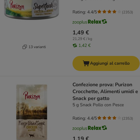
Rating: 4.4/5
(
2353
)
1,49 €
21,29 € / kg
1,42 €
13 varianti
Aggiungi al carrello
Confezione prova: Purizon
Crocchette, Alimenti umidi e
Snack per gatto
5 g Snack Pollo con Pesce
Rating: 4.4/5
(
2353
)
1,19 €