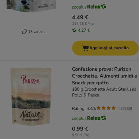
4,49 €
112,25 € / kg
4,27 €
13 varianti
Aggiungi al carrello
Confezione prova: Purizon
Crocchette, Alimenti umidi e
Snack per gatto
100 g Crocchette Adult Sterilised
Pollo & Pesce
Rating: 4.4/5
(
2353
)
0,99 €
9,90 € / kg