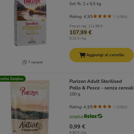
Set %: 2 x 6,5 kg
Rating: 4.3/5
(
1591
)
Prezzo reg.
111,98 €
107,99 €
8,31 € / kg
Aggiungi al carrello
7 varianti
celta Zooplus
Purizon Adult Sterilised
Pollo & Pesce - senza cereali
100 g
Rating: 4.3/5
(
1591
)
0,99 €
9,90 € / kg