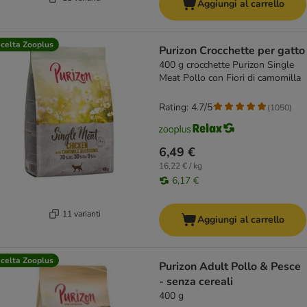
Aggiungi al carrello
celta Zooplus
Purizon Crocchette per gatto
400 g crocchette Purizon Single
Meat Pollo con Fiori di camomilla
Rating: 4.7/5
(
1050
)
6,49 €
16,22 € / kg
6,17 €
11 varianti
Aggiungi al carrello
celta Zooplus
Purizon Adult Pollo & Pesce
- senza cereali
400 g