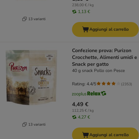
238,00 € / kg
1,13 €
13 varianti
Aggiungi al carrello
Confezione prova: Purizon
Crocchette, Alimenti umidi e
Snack per gatto
40 g snack Pollo con Pesce
Rating: 4.4/5
(
2353
)
4,49 €
112,25 € / kg
4,27 €
13 varianti
Aggiungi al carrello