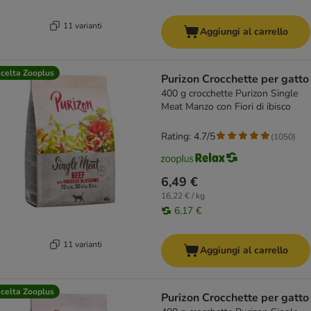
11 varianti
Aggiungi al carrello
celta Zooplus
Purizon Crocchette per gatto
400 g crocchette Purizon Single
Meat Manzo con Fiori di ibisco
Rating: 4.7/5
(
1050
)
6,49 €
16,22 € / kg
6,17 €
11 varianti
Aggiungi al carrello
celta Zooplus
Purizon Crocchette per gatto