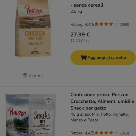
- senza cereali
2,5 kg
Rating: 4.4/5
(
2658
)
27,99 €
11,20 € / kg
Aggiungi al carrello
6 varianti
Confezione prova: Purizon
Crocchette, Alimenti umidi e
Snack per gatto
40 g snack Mix: Pollo, Agnello,
Manzo e Pesce
Rating: 4.4/5
(
2353
)