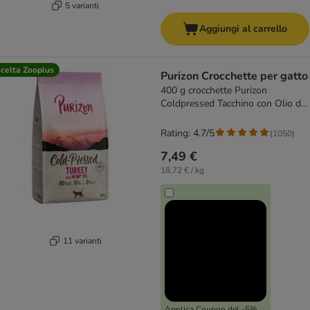
5 varianti
Aggiungi al carrello
celta Zooplus
Purizon Crocchette per gatto
400 g crocchette Purizon
Coldpressed Tacchino con Olio di
Canapa
Rating: 4.7/5
(
1050
)
7,49 €
18,72 € / kg
11 varianti
Applica Coupon del -5%