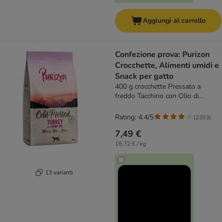
Aggiungi al carrello
Confezione prova: Purizon
Crocchette, Alimenti umidi e
Snack per gatto
400 g crocchette Pressato a
freddo Tacchino con Olio di
Canapa
Rating: 4.4/5
(
2353
)
7,49 €
18,72 € / kg
13 varianti