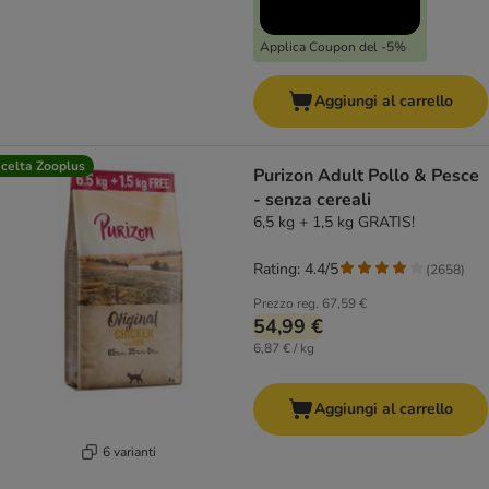
Applica Coupon del -5%
Aggiungi al carrello
celta Zooplus
Purizon Adult Pollo & Pesce
- senza cereali
6,5 kg + 1,5 kg GRATIS!
Rating: 4.4/5
(
2658
)
Prezzo reg.
67,59 €
54,99 €
6,87 € / kg
Aggiungi al carrello
6 varianti