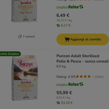
6,49 €
16,22 € / kg
6,17 €
7 varianti
Aggiungi al carrello
celta Zooplus
Purizon Adult Sterilised
Pollo & Pesce - senza cereali
6,5 kg
Rating: 4.3/5
(
1591
)
55,99 €
8,61 € / kg
53,19 €