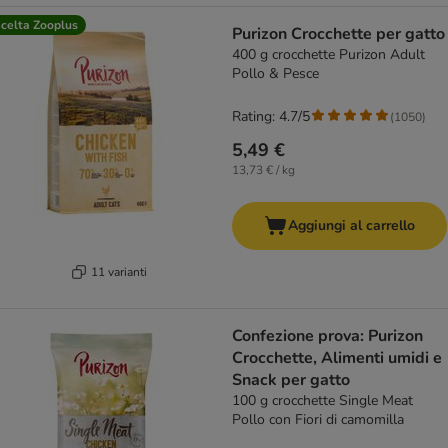
celta Zooplus
Purizon Crocchette per gatto
400 g crocchette Purizon Adult
Pollo & Pesce
Rating: 4.7/5
(
1050
)
5,49 €
13,73 € / kg
Aggiungi al carrello
11 varianti
Confezione prova: Purizon
Crocchette, Alimenti umidi e
Snack per gatto
100 g crocchette Single Meat
Pollo con Fiori di camomilla