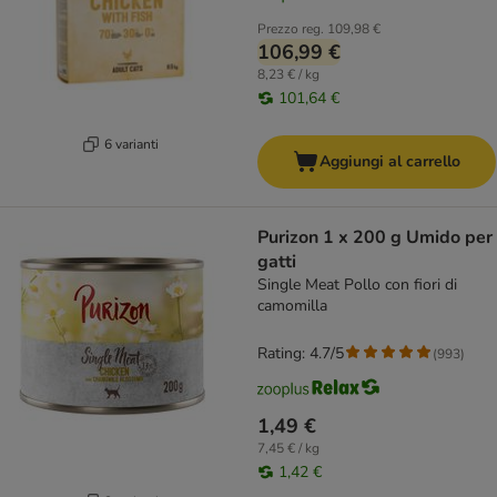
Prezzo reg.
109,98 €
106,99 €
8,23 € / kg
101,64 €
6 varianti
Aggiungi al carrello
Purizon 1 x 200 g Umido per
gatti
Single Meat Pollo con fiori di
camomilla
Rating: 4.7/5
(
993
)
1,49 €
7,45 € / kg
1,42 €