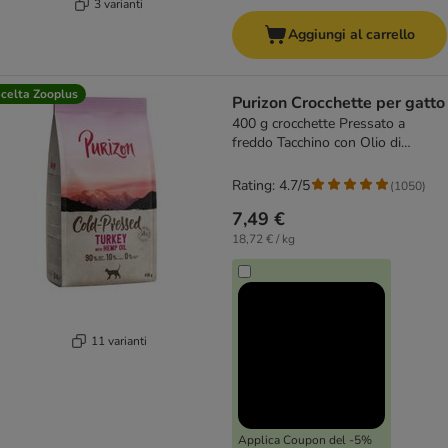
3 varianti
Aggiungi al carrello
celta Zooplus
Purizon Crocchette per gatto
400 g crocchette Pressato a
freddo Tacchino con Olio di
Canapa
Rating: 4.7/5
(
1050
)
7,49 €
18,72 € / kg
11 varianti
Applica Coupon del -5%