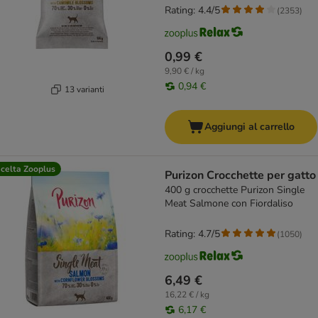
Rating: 4.4/5
(
2353
)
0,99 €
9,90 € / kg
0,94 €
13 varianti
Aggiungi al carrello
celta Zooplus
Purizon Crocchette per gatto
400 g crocchette Purizon Single
Meat Salmone con Fiordaliso
Rating: 4.7/5
(
1050
)
6,49 €
16,22 € / kg
6,17 €