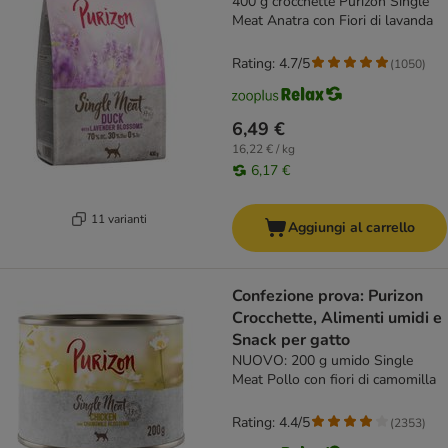
400 g crocchette Purizon Single
Meat Anatra con Fiori di lavanda
Rating: 4.7/5
(
1050
)
6,49 €
16,22 € / kg
6,17 €
11 varianti
Aggiungi al carrello
Confezione prova: Purizon
Crocchette, Alimenti umidi e
Snack per gatto
NUOVO: 200 g umido Single
Meat Pollo con fiori di camomilla
Rating: 4.4/5
(
2353
)