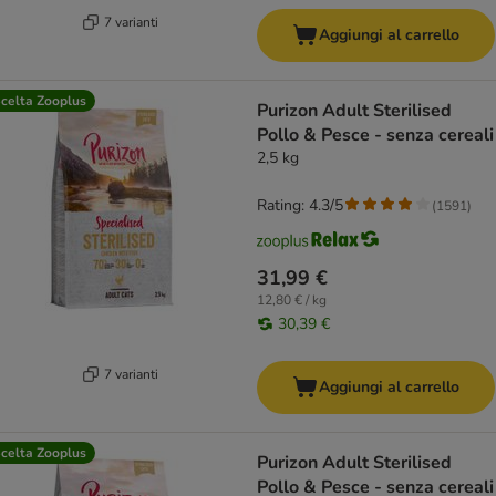
7 varianti
Aggiungi al carrello
celta Zooplus
Purizon Adult Sterilised
Pollo & Pesce - senza cereali
2,5 kg
Rating: 4.3/5
(
1591
)
31,99 €
12,80 € / kg
30,39 €
7 varianti
Aggiungi al carrello
celta Zooplus
Purizon Adult Sterilised
Pollo & Pesce - senza cereali