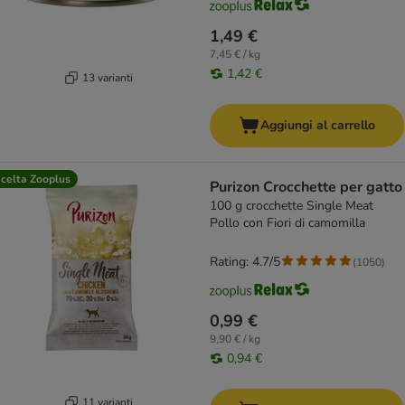
1,49 €
7,45 € / kg
1,42 €
13 varianti
Aggiungi al carrello
celta Zooplus
Purizon Crocchette per gatto
100 g crocchette Single Meat
Pollo con Fiori di camomilla
Rating: 4.7/5
(
1050
)
0,99 €
9,90 € / kg
0,94 €
11 varianti