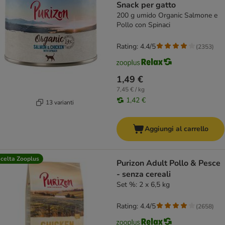
Snack per gatto
200 g umido Organic Salmone e
Pollo con Spinaci
Rating: 4.4/5
(
2353
)
1,49 €
7,45 € / kg
1,42 €
13 varianti
Aggiungi al carrello
celta Zooplus
Purizon Adult Pollo & Pesce
- senza cereali
Set %: 2 x 6,5 kg
Rating: 4.4/5
(
2658
)