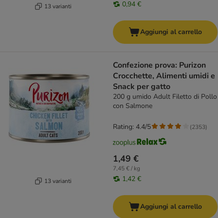
0,94 €
13 varianti
Aggiungi al carrello
Confezione prova: Purizon
Crocchette, Alimenti umidi e
Snack per gatto
200 g umido Adult Filetto di Pollo
con Salmone
Rating: 4.4/5
(
2353
)
1,49 €
7,45 € / kg
1,42 €
13 varianti
Aggiungi al carrello