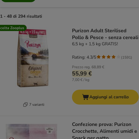
1 - 48 di 294 risultati
product items have been changed
celta Zooplus
Purizon Adult Sterilised
Pollo & Pesce - senza cereali
6,5 kg + 1,5 kg GRATIS!
Rating: 4.3/5
(
1591
)
Prezzo reg.
68,89 €
55,99 €
7,00 € / kg
Aggiungi al carrello
7 varianti
Confezione prova: Purizon
Crocchette, Alimenti umidi e
Snack per gatto