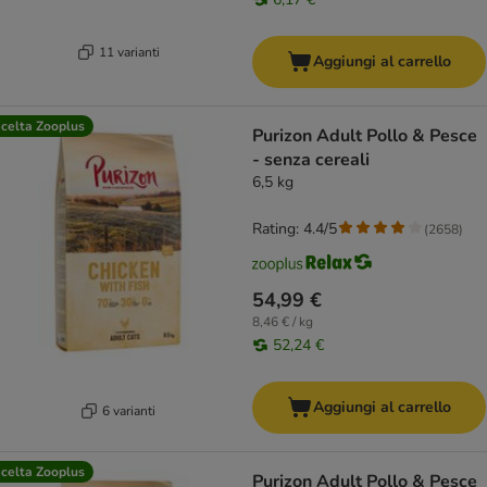
11 varianti
Aggiungi al carrello
celta Zooplus
Purizon Adult Pollo & Pesce
- senza cereali
6,5 kg
Rating: 4.4/5
(
2658
)
54,99 €
8,46 € / kg
52,24 €
Aggiungi al carrello
6 varianti
celta Zooplus
Purizon Adult Pollo & Pesce