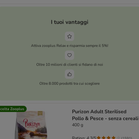
I tuoi vantaggi
Attiva zooplus Relax e risparmia sempre il 5%!
Oltre 10 milioni di clienti si fidano di noi
Oltre 8.000 prodotti tra cui scegliere
celta Zooplus
Purizon Adult Sterilised
Pollo & Pesce - senza cereali
400 g
Rating: 4.3/5
(
1591
)