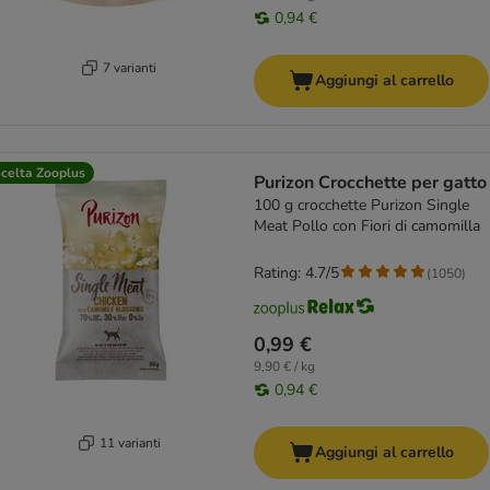
0,94 €
7 varianti
Aggiungi al carrello
celta Zooplus
Purizon Crocchette per gatto
100 g crocchette Purizon Single
Meat Pollo con Fiori di camomilla
Rating: 4.7/5
(
1050
)
0,99 €
9,90 € / kg
0,94 €
11 varianti
Aggiungi al carrello