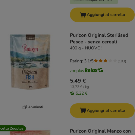
Aggiungi al carrello
Purizon Original Sterilised
Pesce - senza cereali
400 g - NUOVO!
Rating: 3.1/5
(
103
)
5,49 €
13,73 € / kg
5,22 €
4 varianti
Aggiungi al carrello
celta Zooplus
Purizon Original Manzo con