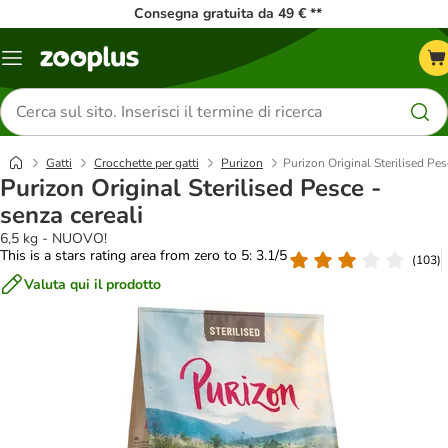
Consegna gratuita da 49 € **
Overview
catalogo
Cerca
prodotti
Gatti
Crocchette per gatti
Purizon
Purizon Original Sterilised Pes
Purizon Original Sterilised Pesce -
senza cereali
6,5 kg - NUOVO!
This is a stars rating area from zero to 5: 3.1/5
(
103
)
Valuta qui il prodotto