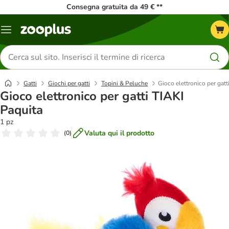
Consegna gratuita da 49 € **
Overview
catalogo
Cerca
prodotti
Gatti
Giochi per gatti
Topini & Peluche
Gioco elettronico per gatt
Gioco elettronico per gatti TIAKI
Paquita
1 pz
Valuta qui il prodotto
(
0
)