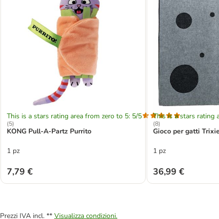
This is a stars rating area from zero to 5: 5/5
This is a stars rating 
(
5
)
(
8
)
KONG Pull-A-Partz Purrito
Gioco per gatti Trix
1 pz
1 pz
7,79 €
36,99 €
Prezzi IVA incl. **
Visualizza condizioni.