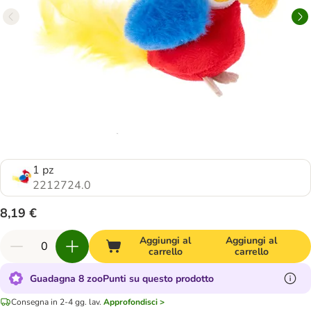
1 pz
2212724.0
8,19 €
Aggiungi al
Aggiungi al
carrello
carrello
Guadagna 8 zooPunti su questo prodotto
Consegna in 2-4 gg. lav.
Approfondisci >