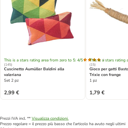
This is a stars rating area from zero to 5: 4/5
This is a stars rating 
(
145
)
(
15
)
Cuscinetto Aumüller Baldini alla
Gioco per gatti Bast
valeriana
Trixie con frange
Set 2 pz
1 pz
2,99 €
1,79 €
Prezzi IVA incl. **
Visualizza condizioni.
Prezzo regolare = il prezzo più basso che l'articolo ha avuto negli ultimi