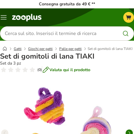
Consegna gratuita da 49 € **
Overview
catalogo
Cerca
prodotti
Gatti
Giochi per gatti
Palle per gatti
Set di gomitoli di lana TIAKI
Set di gomitoli di lana TIAKI
Set da 3 pz
Valuta qui il prodotto
(
0
)