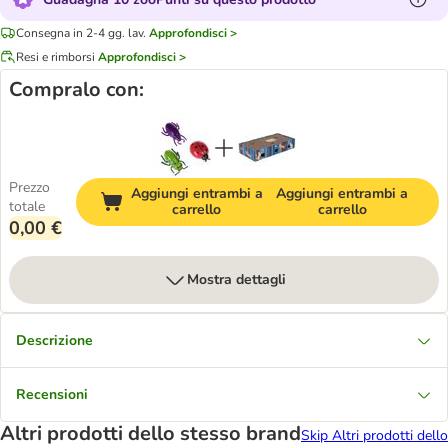
Consegna in 2-4 gg. lav.
Approfondisci >
Resi e rimborsi
Approfondisci >
Compralo con:
Prezzo
Aggiungi entrambi a
Aggiungi entrambi a
totale
carrello
carrello
0,00 €
Mostra dettagli
Descrizione
Recensioni
Altri prodotti dello stesso brand
Skip Altri prodotti dello