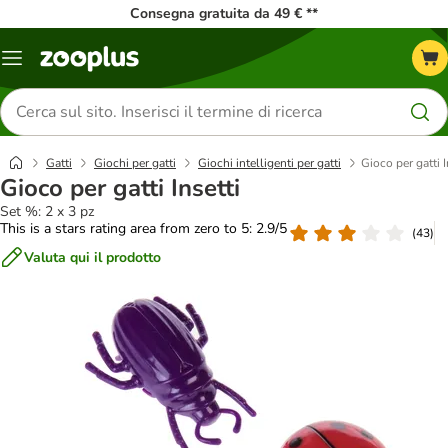
Consegna gratuita da 49 € **
Overview
catalogo
Cerca
prodotti
Gatti
Giochi per gatti
Giochi intelligenti per gatti
Gioco per gatti I
Gioco per gatti Insetti
Set %: 2 x 3 pz
This is a stars rating area from zero to 5: 2.9/5
(
43
)
Valuta qui il prodotto