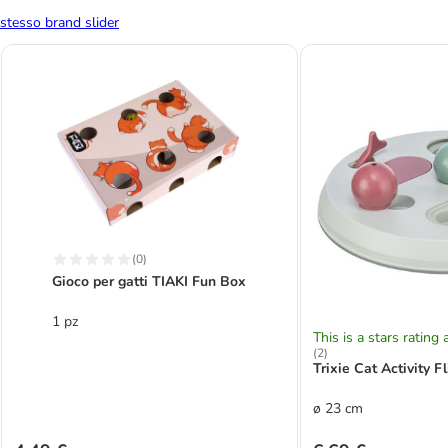
stesso brand slider
(
0
)
Gioco per gatti TIAKI Fun Box
1 pz
This is a stars rating 
(
2
)
Trixie Cat Activity F
ø 23 cm