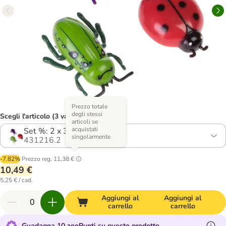
Prezzo totale
degli stessi
Scegli l'articolo (3 varianti)
articoli se
acquistati
Set %: 2 x 3 pz
singolarmente
431216.2
-7.82%
Prezzo reg.
11,38 €
10,49 €
5,25 € / cad.
Aggiungi al
Aggiungi al
carrello
carrello
Guadagna 10 zooPunti su questo prodotto