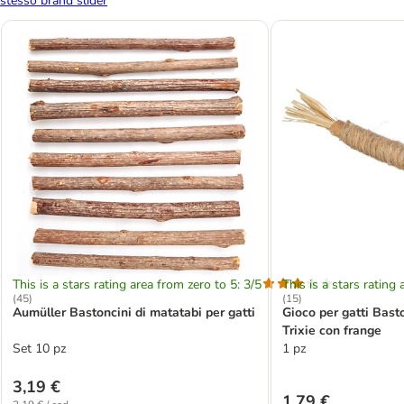
stesso brand slider
This is a stars rating area from zero to 5: 3/5
This is a stars rating 
(
45
)
(
15
)
Aumüller Bastoncini di matatabi per gatti
Gioco per gatti Bast
Trixie con frange
Set 10 pz
1 pz
3,19 €
1,79 €