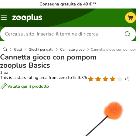
Consegna gratuita da 49 € **
Overview
catalogo
Cerca
prodotti
Gatti
Giochi per gatti
Cannette gioco
Cannetta gioco con pompo
Cannetta gioco con pompom
zooplus Basics
1 pz
This is a stars rating area from zero to 5: 3.7/5
(
3
)
Valuta qui il prodotto