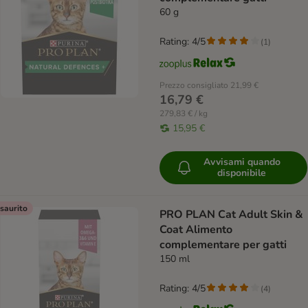
60 g
Rating: 4/5
(
1
)
Prezzo consigliato
21,99 €
16,79 €
279,83 € / kg
15,95 €
Avvisami quando
disponibile
saurito
PRO PLAN Cat Adult Skin &
Coat Alimento
complementare per gatti
150 ml
Rating: 4/5
(
4
)