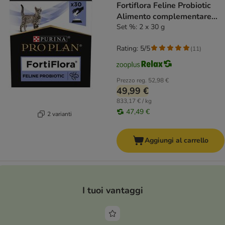
Fortiflora Feline Probiotic
Alimento complementare
per gatto
Set %: 2 x 30 g
Rating: 5/5
(
11
)
Prezzo reg.
52,98 €
49,99 €
833,17 € / kg
47,49 €
2 varianti
Aggiungi al carrello
I tuoi vantaggi