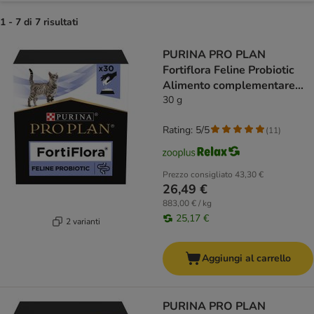
1 - 7 di 7 risultati
product items have been changed
PURINA PRO PLAN
Fortiflora Feline Probiotic
Alimento complementare
per gatto
30 g
Rating: 5/5
(
11
)
Prezzo consigliato
43,30 €
26,49 €
883,00 € / kg
25,17 €
2 varianti
Aggiungi al carrello
PURINA PRO PLAN