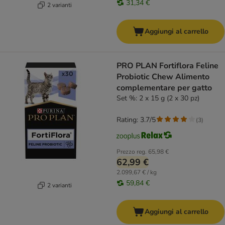
31,34 €
2 varianti
Aggiungi al carrello
PRO PLAN Fortiflora Feline
Probiotic Chew Alimento
complementare per gatto
Set %: 2 x 15 g (2 x 30 pz)
Rating: 3.7/5
(
3
)
Prezzo reg.
65,98 €
62,99 €
2.099,67 € / kg
59,84 €
2 varianti
Aggiungi al carrello