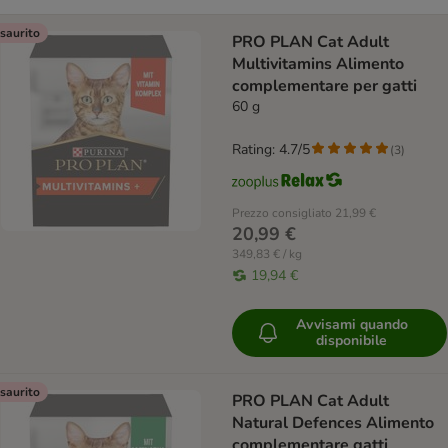
saurito
PRO PLAN Cat Adult
Multivitamins Alimento
complementare per gatti
60 g
Rating: 4.7/5
(
3
)
Prezzo consigliato
21,99 €
20,99 €
349,83 € / kg
19,94 €
Avvisami quando
disponibile
saurito
PRO PLAN Cat Adult
Natural Defences Alimento
complementare gatti