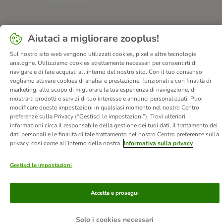
Chi siamo
Carriera
Informazioni Legali
Aiutaci a migliorare zooplus!
Vai all'Atto sui servizi digitali.
Corporate Website
Sul nostro sito web vengono utilizzati cookies, pixel e altre tecnologie
Condizioni Generali
Modulo tipo di recesso
analoghe. Utilizziamo cookies strettamente necessari per consentirti di
navigare e di fare acquisti all’interno del nostro sito. Con il tuo consenso
Disposizioni ambientali & smaltimento
Contatto
vogliamo attivare cookies di analisi e prestazione, funzionali e con finalità di
Spese e tempi di consegna
Metodi di Pagamento
Privacy
marketing, allo scopo di migliorare la tua esperienza di navigazione, di
mostrarti prodotti e servizi di tuo interesse e annunci personalizzati. Puoi
I clienti dicono di noi
Dichiarazione di accessibilità
modificare queste impostazioni in qualsiasi momento nel nostro Centro
preferenze sulla Privacy (“Gestisci le impostazioni”). Trovi ulteriori
© zooplus SE
2026
informazioni circa il responsabile della gestione dei tuoi dati, il trattamento dei
dati personali e le finalità di tale trattamento nel nostro Centro preferenze sulla
privacy, così come all’interno della nostra
Informativa sulla privacy
Gestisci le impostazioni
Accetta e prosegui
Solo i cookies necessari