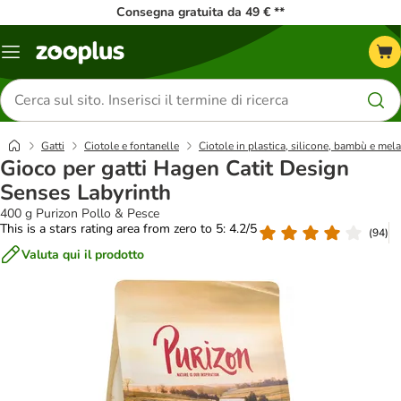
Consegna gratuita da 49 € **
Overview
catalogo
Cerca
prodotti
Gatti
Ciotole e fontanelle
Ciotole in plastica, silicone, bambù e mel
Gioco per gatti Hagen Catit Design
Senses Labyrinth
400 g Purizon Pollo & Pesce
This is a stars rating area from zero to 5: 4.2/5
(
94
)
Valuta qui il prodotto