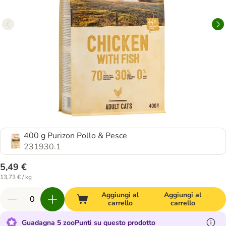
400 g Purizon Pollo & Pesce
231930.1
5,49 €
13,73 € / kg
Aggiungi al
Aggiungi al
carrello
carrello
Guadagna 5 zooPunti su questo prodotto