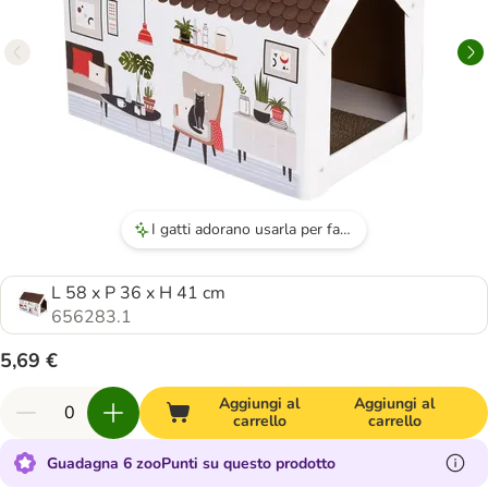
I gatti adorano usarla per farsi le unghie.
L 58 x P 36 x H 41 cm
656283.1
5,69 €
Aggiungi al
Aggiungi al
carrello
carrello
Guadagna 6 zooPunti su questo prodotto