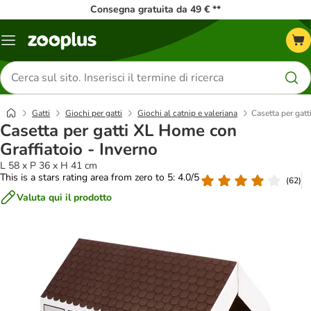
Consegna gratuita da 49 € **
Overview
catalogo
Cerca
prodotti
Gatti
Giochi per gatti
Giochi al catnip e valeriana
Casetta per gatt
Casetta per gatti XL Home con
Graffiatoio - Inverno
L 58 x P 36 x H 41 cm
This is a stars rating area from zero to 5: 4.0/5
(
62
)
Valuta qui il prodotto