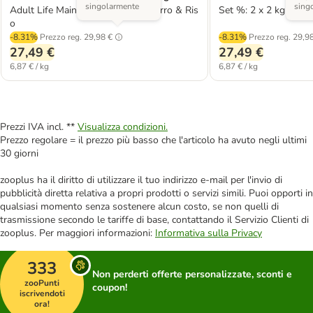
singolarmente
sing
Adult Life Maintenance Pesce azzurro & Ris
Set %: 2 x 2 kg
o
-8.31%
Prezzo reg.
29,98 €
-8.31%
Prezzo reg.
29,98
27,49 €
27,49 €
6,87 € / kg
6,87 € / kg
Prezzi IVA incl. **
Visualizza condizioni.
Prezzo regolare = il prezzo più basso che l'articolo ha avuto negli ultimi
30 giorni
zooplus ha il diritto di utilizzare il tuo indirizzo e-mail per l'invio di
pubblicità diretta relativa a propri prodotti o servizi simili. Puoi opporti in
qualsiasi momento senza sostenere alcun costo, se non quelli di
trasmissione secondo le tariffe di base, contattando il Servizio Clienti di
zooplus. Per maggiori informazioni:
Informativa sulla Privacy
333
Non perderti offerte personalizzate, sconti e
zooPunti
coupon!
iscrivendoti
ora!