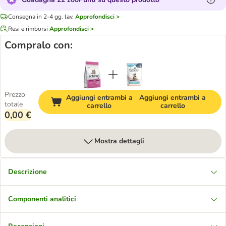
Consegna in 2-4 gg. lav.
Approfondisci >
Resi e rimborsi
Approfondisci >
Compralo con:
Prezzo
Aggiungi entrambi a
Aggiungi entrambi a
totale
carrello
carrello
0,00 €
Mostra dettagli
Descrizione
Componenti analitici