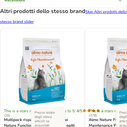
Recensioni
Altri prodotti dello stesso brand
Skip Altri prodotti dello
stesso brand slider
This is a stars rating area from zero to 5: 4/5
This is a stars rating 
Prezzo totale
Prezz
(
26
)
(
378
)
degli stessi
degli
Multipack risparmio! 2 x 2 kg Almo
Almo Nature Functio
articoli se
artic
Nature Functional Crocchette per gatti
Maintenance Pesce A
acquistati
acqui