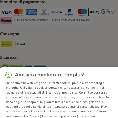
Modalità di pagamento
Paga con Visa. Payment Method
Paga con Mastercard. Payment Method
Paga con American Express. Payment Method
Paga con Diners Club. Payment Method
Paga con Postepay. Payment Method
Paga con PayPal. Payment Meth
Paga con Maestro. Paym
Apple Pay Payme
Google P
Paga tramite bonifico.
Paga con contrassegno.
Paga tramite bonifico. Payment Method
Paga con contrassegno. Payment Meth
Klarna Payment Method
Consegna
Poste Italiane. Shipping Method
InPost. Shipping Method
Sicurezza
Security
Security
Aiutaci a migliorare zooplus!
Sul nostro sito web vengono utilizzati cookies, pixel e altre tecnologie
analoghe. Utilizziamo cookies strettamente necessari per consentirti di
navigare e di fare acquisti all’interno del nostro sito. Con il tuo consenso
vogliamo attivare cookies di analisi e prestazione, funzionali e con finalità di
Chi siamo
Carriera
Informazioni Legali
marketing, allo scopo di migliorare la tua esperienza di navigazione, di
mostrarti prodotti e servizi di tuo interesse e annunci personalizzati. Puoi
Vai all'Atto sui servizi digitali.
Corporate Website
modificare queste impostazioni in qualsiasi momento nel nostro Centro
Condizioni Generali
Modulo tipo di recesso
preferenze sulla Privacy (“Gestisci le impostazioni”). Trovi ulteriori