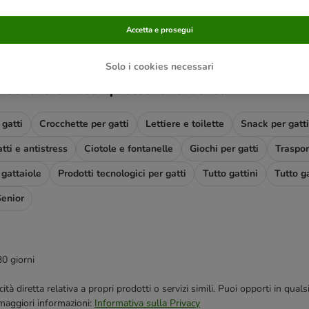
ve been changed
Accetta e prosegui
Solo i cookies necessari
ncora trovato quello che cercavi?
gatti
Crocchette per gatti
Lettiere e toilette
Snack per gatti
tti e antistress
Ciotole e fontanelle
Giochi per gatti
Trasport
 gattaiole
Prodotti tecnologici per gatti
Tutto gattini
Tutto ga
Senior
30 giorni
bblicità diretta relativa a propri prodotti o servizi simili. Puoi opporti in
 maggiori informazioni:
Informativa sulla Privacy