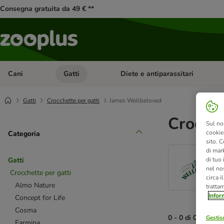
Consegna gratuita da 49 € **
Cani
Gatti
Diete e antiparassitari
Apri Menu Categoria: Cani
Apri Menu Categoria: Gatti
Gatti
Crocchette per gatti
James Wellbeloved
Crocche
Sul no
cookies
Categoria
sito. C
di mark
di tuo
Gatti
nel nos
Crocchette per gatti
circa i
Almo Nature
tratta
Infor
Concept for Life
Cosma
0 - 0 di 0 risultati
Gestisc
Farmina