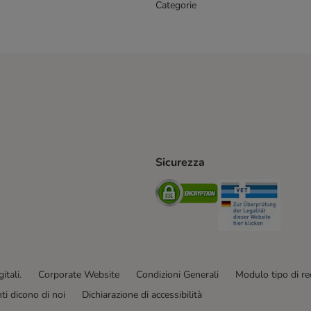
Categorie
Sicurezza
iane. Shipping Method
Post. Shipping Method
Security
Securit
od
ent Method
itali.
Corporate Website
Condizioni Generali
Modulo tipo di r
enti dicono di noi
Dichiarazione di accessibilità