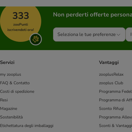
animonda
Applaws
333
Non perderti offerte persona
Bosch
Bozita
zooPunti
Brekkies
iscrivendoti ora!
Seleziona le tue preferenze
Brit
Calibra
Carnilove
Catit
Servizi
Vantaggi
Cat's Love
Concept for Life Veterinary Diet
my zooplus
zooplusRelax
Crave
FAQ & Contatto
zooplus Club
Dolina Noteci
Costi di spedizione
Programma Fedel
Encore
Resi
Programma di Affi
Eukanuba
Magazine
Sconto Rifugi
FairCat
Sostenibilità
Programma Alleva
Farmina N&D
Etichettatura degli imballaggi
Sconti & Vantaggi
Farmina Vet Life