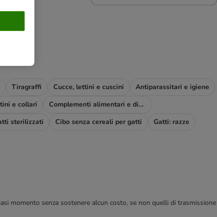
Tiragraffi
Cucce, lettini e cuscini
Antiparassitari e igiene
ini e collari
Complementi alimentari e diete
tti sterilizzati
Cibo senza cereali per gatti
Gatti: razze
 qualsiasi momento senza sostenere alcun costo, se non quelli di trasmissione