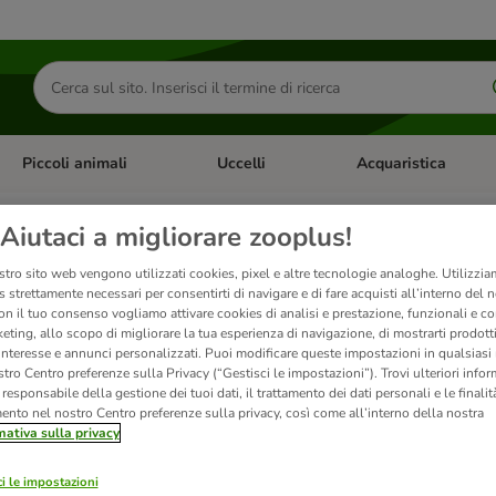
Cerca
prodotti
Piccoli animali
Uccelli
Acquaristica
Apri Menu Categoria: Diete e antiparassitari
Apri Menu Categoria: Piccoli animali
Apri Menu Categoria: U
Aiutaci a migliorare zooplus!
tte per gatti James Wellbelov
stro sito web vengono utilizzati cookies, pixel e altre tecnologie analoghe. Utilizzi
 strettamente necessari per consentirti di navigare e di fare acquisti all’interno del 
on il tuo consenso vogliamo attivare cookies di analisi e prestazione, funzionali e con
eting, allo scopo di migliorare la tua esperienza di navigazione, di mostrarti prodotti
James Wellbeloved offre al tuo gatto una linea di alimenti completi a base di 
 interesse e annunci personalizzati. Puoi modificare queste impostazioni in qualsia
tro Centro preferenze sulla Privacy (“Gestisci le impostazioni”). Trovi ulteriori info
l responsabile della gestione dei tuoi dati, il trattamento dei dati personali e le finalità
mento nel nostro Centro preferenze sulla privacy, così come all’interno della nostra
mativa sulla privacy
i le impostazioni