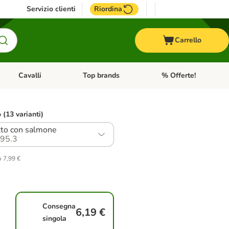
Servizio clienti
Riordina
Carrello
Cavalli
Top brands
% Offerte!
ccelli
Apri Menu Categoria: Acquaristica
Apri Menu Categoria: Cavalli
Apri Menu Categoria: T
o (13 varianti)
to con salmone
95.3
o 7,99 €
Consegna
6,19 €
singola