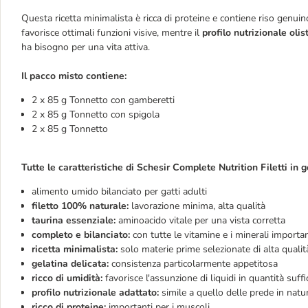
Questa ricetta minimalista è ricca di proteine e contiene riso genu
favorisce ottimali funzioni visive, mentre il
profilo nutrizionale olis
ha bisogno per una vita attiva.
Il pacco misto contiene:
2 x 85 g Tonnetto con gamberetti
2 x 85 g Tonnetto con spigola
2 x 85 g Tonnetto
Tutte le caratteristiche di Schesir Complete Nutrition Filetti in ge
alimento umido bilanciato per gatti adulti
filetto 100% naturale:
lavorazione minima, alta qualità
taurina essenziale:
aminoacido vitale per una vista corretta
completo e bilanciato:
con tutte le vitamine e i minerali importan
ricetta minimalista:
solo materie prime selezionate di alta quali
gelatina delicata:
consistenza particolarmente appetitosa
ricco di umidità:
favorisce l'assunzione di liquidi in quantità suffi
profilo nutrizionale adattato:
simile a quello delle prede in natu
ricco di proteine:
importanti per i muscoli