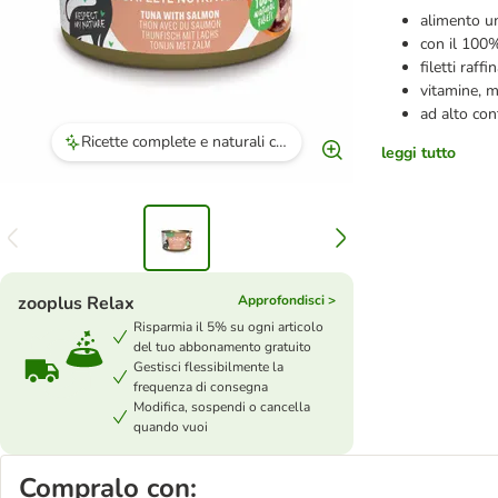
alimento um
con il 100%
filetti raffi
vitamine, m
ad alto con
Ricette complete e naturali che offrono proteine animali senza derivati.
leggi tutto
zooplus Relax
Approfondisci >
Risparmia il 5% su ogni articolo
del tuo abbonamento gratuito
Gestisci flessibilmente la
frequenza di consegna
Modifica, sospendi o cancella
quando vuoi
Compralo con: