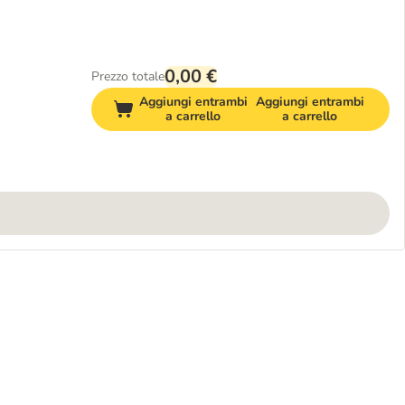
0,00 €
Prezzo totale
Aggiungi entrambi
Aggiungi entrambi
a carrello
a carrello