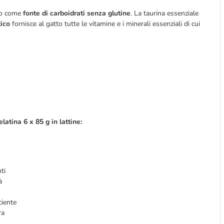
ino come
fonte di carboidrati senza glutine
. La taurina essenziale
tico
fornisce al gatto tutte le vitamine e i minerali essenziali di cui
latina 6 x 85 g in lattine:
ti
tà
ciente
ra