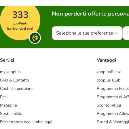
333
Non perderti offerte persona
zooPunti
iscrivendoti ora!
Seleziona le tue preferenze
Servizi
Vantaggi
my zooplus
zooplusRelax
FAQ & Contatto
zooplus Club
Costi di spedizione
Programma Fedel
Resi
Programma di Affi
Magazine
Sconto Rifugi
Sostenibilità
Programma Alleva
Etichettatura degli imballaggi
Sconti & Vantaggi