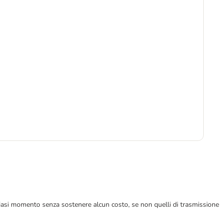
Pre
9
19,
 qualsiasi momento senza sostenere alcun costo, se non quelli di trasmissione