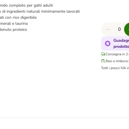
ido completo per gatti adulti
 di ingredienti naturali minimamente lavorati
nati con riso digeribile
inerali e taurina
tenuto proteico
Guadagn
prodott
Consegna in 2-
Resi e rimborsi
Tutti i prezzi IVA i