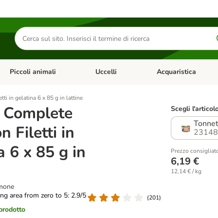
Cerca
prodotti
Piccoli animali
Uccelli
Acquaristica
Apri Menu Categoria: Diete e antiparassitari
Apri Menu Categoria: Piccoli animali
Apri Menu Categoria: U
ti in gelatina 6 x 85 g in lattine
r Complete
Scegli l'articol
Tonnet
n Filetti in
23148
a 6 x 85 g in
Prezzo consigliat
6,19 €
12,14 € / kg
lmone
ting area from zero to 5: 2.9/5
(
201
)
 prodotto