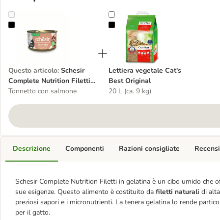
Schesir Complete Nutrition Filetti in gelatina 6 x 85 g in lattine
Lettiera vegetale Cat's Best Origin
Questo articolo
:
Schesir
Lettiera vegetale Cat's
Complete Nutrition Filetti
Best Original
in gelatina 6 x 85 g in
Tonnetto con salmone
20 L (ca. 9 kg)
lattine
Descrizione
Componenti
Razioni consigliate
Recensi
Schesir Complete Nutrition Filetti in gelatina è un cibo umido che 
sue esigenze. Questo alimento è costituito da
filetti naturali
di alt
preziosi sapori e i micronutrienti. La tenera gelatina lo rende parti
per il gatto.