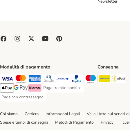
Newsletter
Modalità di pagamento
Consegna
Poste Ital
In
Paga con Visa. Payment Method
Paga con Mastercard. Payment Method
Paga con American Express. Payment Method
Paga con Diners Club. Payment Method
Paga con Postepay. Payment Method
Paga con PayPal. Payment Meth
Paga con Maestro. Paym
Paga tramite bonifico.
Paga tramite bonifico. Payment Method
Apple Pay Payment Method
Google Pay Payment Method
Klarna Payment Method
Paga con contrassegno.
Paga con contrassegno. Payment Method
Chi siamo
Carriera
Informazioni Legali
Vai all'Atto sui servizi dig
Spese e tempi di consegna
Metodi di Pagamento
Privacy
I cli