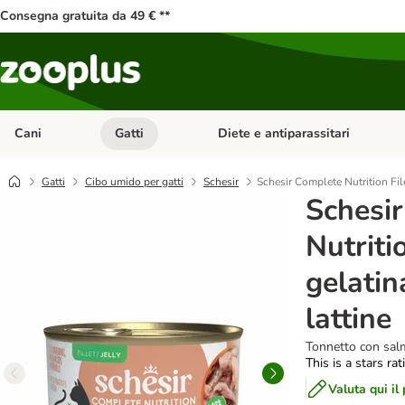
Consegna gratuita da 49 € **
Cani
Gatti
Diete e antiparassitari
Apri Menu Categoria: Cani
Apri Menu Categoria: Gatti
Gatti
Cibo umido per gatti
Schesir
Schesir Complete Nutrition Filet
Schesi
Nutritio
gelatin
lattine
Tonnetto con sa
This is a stars ra
Valuta qui il