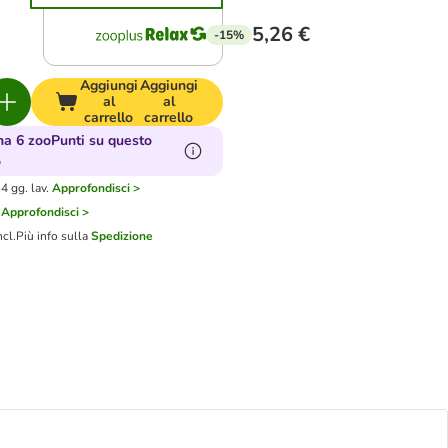
5,26 €
-15%
Aggiungi
Aggiungi
al
al
carrello
carrello
a 6 zooPunti su questo
o
4 gg. lav.
Approfondisci >
Approfondisci >
ncl.
Più info sulla
Spedizione