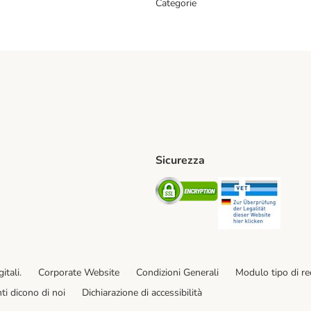
Categorie
Sicurezza
iane. Shipping Method
Post. Shipping Method
Security
Securit
od
ent Method
itali.
Corporate Website
Condizioni Generali
Modulo tipo di r
enti dicono di noi
Dichiarazione di accessibilità