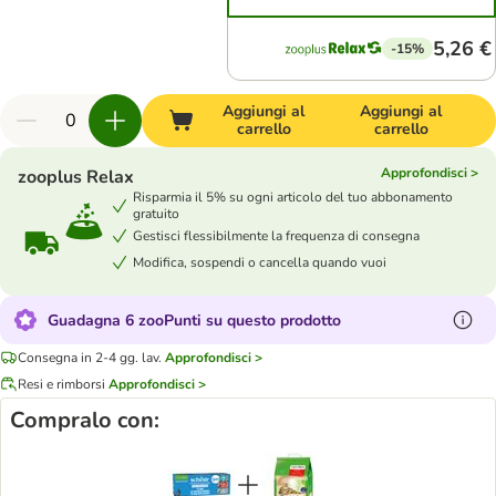
5,26 €
-15%
Aggiungi al
Aggiungi al
carrello
carrello
Approfondisci >
zooplus Relax
Risparmia il 5% su ogni articolo del tuo abbonamento
gratuito
Gestisci flessibilmente la frequenza di consegna
Modifica, sospendi o cancella quando vuoi
Guadagna 6 zooPunti su questo prodotto
Consegna in 2-4 gg. lav.
Approfondisci >
Resi e rimborsi
Approfondisci >
Compralo con: