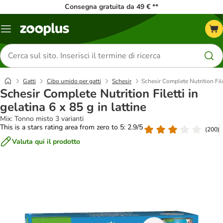
Consegna gratuita da 49 € **
Overview
catalogo
Cerca
prodotti
Gatti
Cibo umido per gatti
Schesir
Schesir Complete Nutrition Filet
Schesir Complete Nutrition Filetti in
gelatina 6 x 85 g in lattine
Mix: Tonno misto 3 varianti
This is a stars rating area from zero to 5: 2.9/5
(
200
)
Valuta qui il prodotto