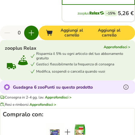
5,26 €
-15%
Aggiungi al
Aggiungi al
carrello
carrello
Approfondisci >
zooplus Relax
Risparmia il 5% su ogni articolo del tuo abbonamento
gratuito
Gestisci flessibilmente la frequenza di consegna
Modifica, sospendi o cancella quando vuoi
Guadagna 6 zooPunti su questo prodotto
Consegna in 2-4 gg. lav.
Approfondisci >
Resi e rimborsi
Approfondisci >
Compralo con: