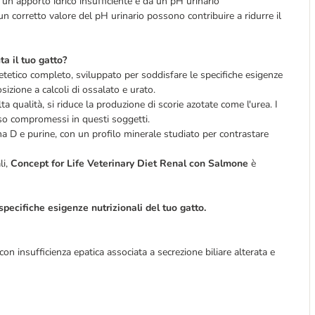
un apporto idrico insufficiente e da un pH urinario
un corretto valore del pH urinario possono contribuire a ridurre il
a il tuo gatto?
etetico completo, sviluppato per soddisfare le specifiche esigenze
osizione a calcoli di ossalato e urato.
a qualità, si riduce la produzione di scorie azotate come l'urea. I
esso compromessi in questi soggetti.
na D e purine, con un profilo minerale studiato per contrastare
li,
Concept for Life Veterinary Diet Renal
con Salmone
è
specifiche esigenze nutrizionali del tuo gatto.
con insufficienza epatica associata a secrezione biliare alterata e