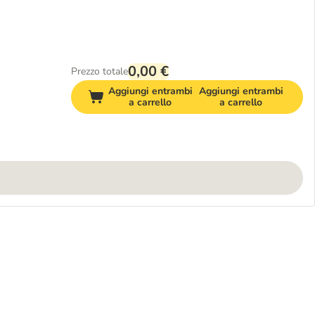
0,00 €
Prezzo totale
Aggiungi entrambi
Aggiungi entrambi
a carrello
a carrello