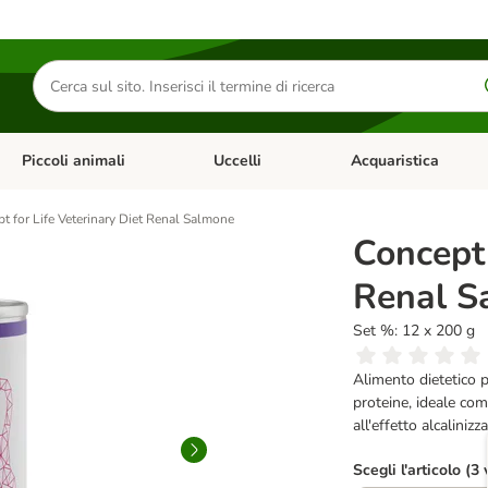
Cerca
prodotti
Piccoli animali
Uccelli
Acquaristica
Apri Menu Categoria: Diete e antiparassitari
Apri Menu Categoria: Piccoli animali
Apri Menu Categoria: U
t for Life Veterinary Diet Renal Salmone
Concept 
Renal S
Set %: 12 x 200 g
Alimento dietetico p
proteine, ideale com
all'effetto alcalinizz
Scegli l'articolo (3 