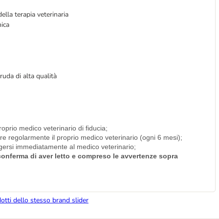
ella terapia veterinaria
nica
cruda di alta qualità
roprio medico veterinario di fiducia;
are regolarmente il proprio medico veterinario (ogni 6 mesi);
olgersi immediatamente al medico veterinario;
i conferma di aver letto e compreso le avvertenze sopra
dotti dello stesso brand slider