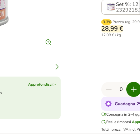
Set %: 12
2329218.
-3.3%
Prezzo reg.
29,9
28,99 €
12,08 € / kg
Approfondisci >
to
Guadagna 29
Consegna in 2-4 gg.
Resi e rimborsi
Appr
Tutti i prezzi IVA incl.
P