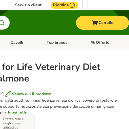
Servizio clienti
Riordina
Carrello
Cavalli
Top brands
% Offerte!
ccelli
Apri Menu Categoria: Acquaristica
Apri Menu Categoria: Cavalli
Apri Menu Categoria: T
for Life Veterinary Diet
almone
Valuta qui il prodotto
(
0
)
er gatti adulti con insufficienza renale cronica, povero di fosforo e
e supporto nutrizionale alla prevenzione dei calcoli urinari grazie
ante.
leggi tutto
Prezzo totale
degli stessi
varianti)
articoli se