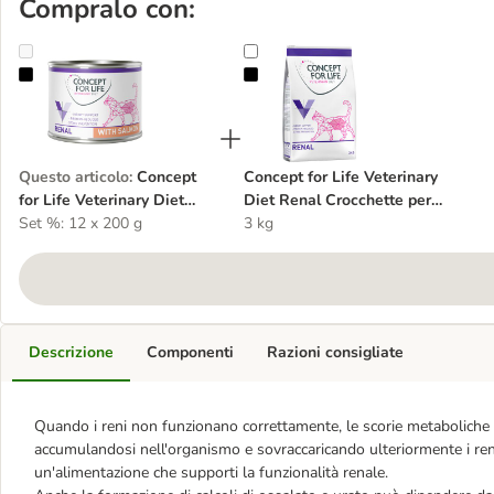
Compralo con:
Concept for Life Veterinary Diet Renal Salmone
Concept for Life Veterinary Diet R
Questo articolo
:
Concept
Concept for Life Veterinary
for Life Veterinary Diet
Diet Renal Crocchette per
Renal Salmone
Set %: 12 x 200 g
gatto
3 kg
Descrizione
Componenti
Razioni consigliate
Quando i reni non funzionano correttamente, le scorie metaboliche 
accumulandosi nell'organismo e sovraccaricando ulteriormente i reni.
un'alimentazione che supporti la funzionalità renale.