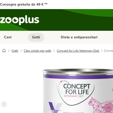
Consegna gratuita da 49 € **
Cani
Gatti
Diete e antiparassitari
Apri Menu Categoria: Cani
Apri Menu Categoria: Gatti
Gatti
Cibo umido per gatti
Concept for Life Veterinary Diet
Concep