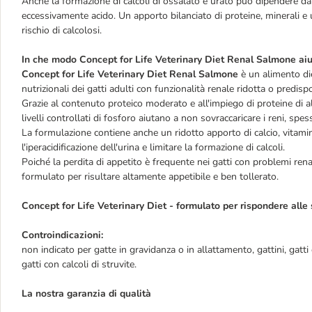
Anche la formazione di calcoli di ossalato e urato può dipendere da 
eccessivamente acido. Un apporto bilanciato di proteine, minerali e 
rischio di calcolosi.
In che modo Concept for Life Veterinary Diet Renal Salmone aiut
Concept for Life Veterinary Diet Renal
Salmone
è un alimento di
nutrizionali dei gatti adulti con funzionalità renale ridotta o predisp
Grazie al contenuto proteico moderato e all'impiego di proteine di alt
livelli controllati di fosforo aiutano a non sovraccaricare i reni, sp
La formulazione contiene anche un ridotto apporto di calcio, vitami
l'iperacidificazione dell'urina e limitare la formazione di calcoli.
Poiché la perdita di appetito è frequente nei gatti con problemi rena
formulato per risultare altamente appetibile e ben tollerato.
Concept for Life Veterinary Diet - formulato per rispondere alle 
Controindicazioni:
non indicato per gatte in gravidanza o in allattamento, gattini, gatti 
gatti con calcoli di struvite.
La nostra garanzia di qualità