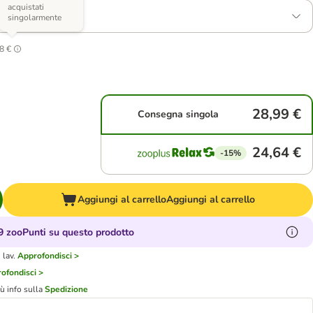
acquistati
 x 200 g
singolarmente
2
8 €
28,99 €
Consegna singola
24,64 €
-15%
Aggiungi al carrello
Aggiungi al carrello
 zooPunti su questo prodotto
 lav.
Approfondisci >
ofondisci >
iù info sulla
Spedizione