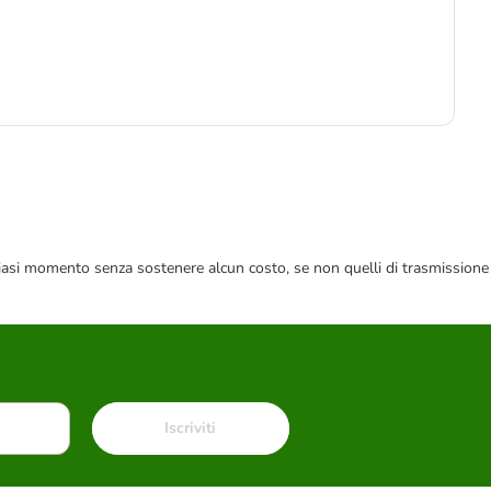
7
13,
 qualsiasi momento senza sostenere alcun costo, se non quelli di trasmissione
Iscriviti