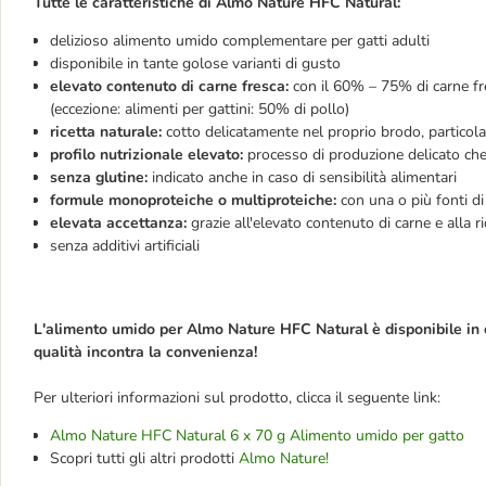
Tutte le caratteristiche di Almo Nature HFC Natural:
delizioso alimento umido complementare per gatti adulti
disponibile in tante golose varianti di gusto
elevato contenuto di carne fresca:
con il 60% – 75% di carne fr
(eccezione: alimenti per gattini: 50% di pollo)
ricetta naturale:
cotto delicatamente nel proprio brodo, particol
profilo nutrizionale elevato:
processo di produzione delicato che 
senza glutine:
indicato anche in caso di sensibilità alimentari
formule monoproteiche o multiproteiche:
con una o più fonti di
elevata accettanza:
grazie all'elevato contenuto di carne e alla r
senza additivi artificiali
L'alimento umido per Almo Nature HFC Natural è disponibile in 
qualità incontra la convenienza!
Per ulteriori informazioni sul prodotto, clicca il seguente link:
Almo Nature HFC Natural 6 x 70 g Alimento umido per gatto
Scopri tutti gli altri prodotti
Almo Nature!