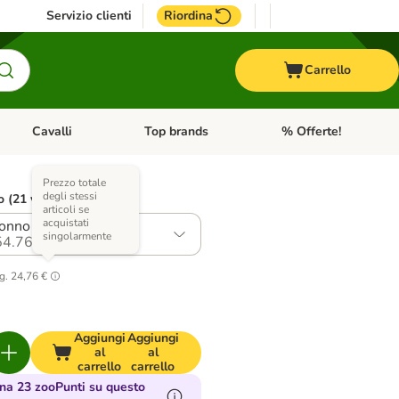
Servizio clienti
Riordina
Carrello
Cavalli
Top brands
% Offerte!
ccelli
Apri Menu Categoria: Acquaristica
Apri Menu Categoria: Cavalli
Apri Menu Categoria: T
Prezzo totale
degli stessi
o (21 varianti)
articoli se
acquistati
nno dell'Atlantico
singolarmente
4.76
g.
24,76 €
Aggiungi
Aggiungi
al
al
carrello
carrello
a 23 zooPunti su questo