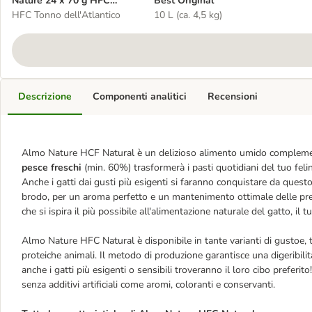
Nature 24 x 70 g HFC
Best Original
Natural
HFC Tonno dell'Atlantico
10 L (ca. 4,5 kg)
Descrizione
Componenti analitici
Recensioni
Almo Nature HCF Natural è un delizioso alimento umido complement
pesce freschi
(min. 60%) trasformerà i pasti quotidiani del tuo feli
Anche i gatti dai gusti più esigenti si faranno conquistare da quest
brodo, per un aroma perfetto e un mantenimento ottimale delle prezi
che si ispira il più possibile all'alimentazione naturale del gatto, il
Almo Nature HFC Natural è disponibile in tante varianti di gustoe, 
proteiche animali. Il metodo di produzione garantisce una digeribil
anche i gatti più esigenti o sensibili troveranno il loro cibo preferit
senza additivi artificiali come aromi, coloranti e conservanti.