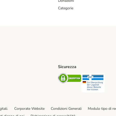
Donazioni
Categorie
Sicurezza
iane. Shipping Method
Post. Shipping Method
Security
Securit
od
ent Method
itali.
Corporate Website
Condizioni Generali
Modulo tipo di r