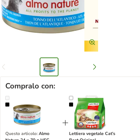
Compralo con:
Almo Nature 24 x 70 g HFC Natural
Lettiera vegetale Cat's Best Origin
Questo articolo
:
Almo
Lettiera vegetale Cat's