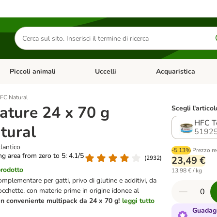
Cerca
prodotti
Piccoli animali
Uccelli
Acquaristica
Apri Menu Categoria: Diete e antiparassitari
Apri Menu Categoria: Piccoli animali
Apri Menu Categoria: U
FC Natural
ture 24 x 70 g
Scegli l'articol
HFC To
tural
51925
lantico
-5.13%
Prezzo re
ing area from zero to 5: 4.1/5
(
2932
)
23,49 €
prodotto
13,98 € / kg
plementare per gatti, privo di glutine e additivi, da
occhette, con materie prime in origine idonee al
in conveniente multipack da 24 x 70 g!
leggi tutto
Guadagn