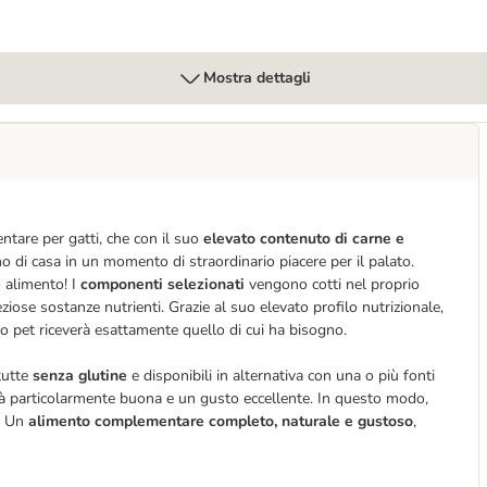
Mostra dettagli
are per gatti, che con il suo
elevato contenuto di carne e
no di casa in un momento di straordinario piacere per il palato.
o alimento! I
componenti selezionati
vengono cotti nel proprio
ose sostanze nutrienti. Grazie al suo elevato profilo nutrizionale,
 tuo pet riceverà esattamente quello di cui ha bisogno.
tutte
senza glutine
e disponibili in alternativa con una o più fonti
ità particolarmente buona e un gusto eccellente. In questo modo,
o! Un
alimento complementare completo, naturale e gustoso
,