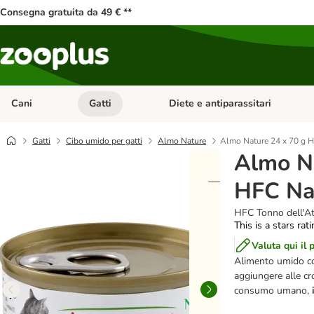
Consegna gratuita da 49 € **
Cani
Gatti
Diete e antiparassitari
Apri Menu Categoria: Cani
Apri Menu Categoria: Gatti
Gatti
Cibo umido per gatti
Almo Nature
Almo Nature 24 x 70 g H
Almo Na
HFC Na
HFC Tonno dell'At
This is a stars rat
Valuta qui il 
Alimento umido com
aggiungere alle cr
consumo umano,