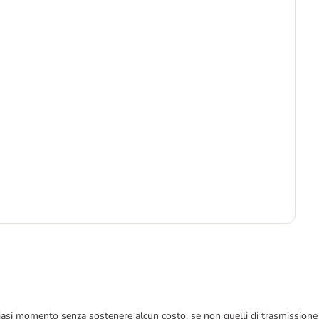
-6
7
8,9
 qualsiasi momento senza sostenere alcun costo, se non quelli di trasmissione