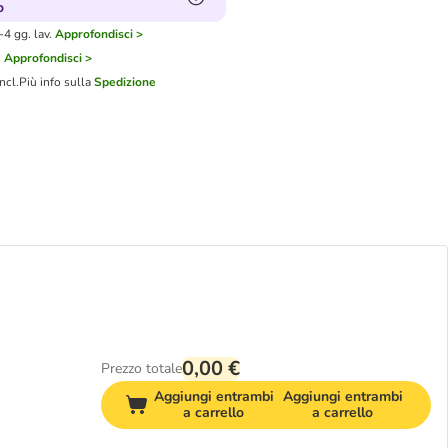
o
4 gg. lav.
Approfondisci >
i
Approfondisci >
ncl.
Più info sulla
Spedizione
0,00 €
Prezzo totale
Aggiungi entrambi
Aggiungi entrambi
a carrello
a carrello