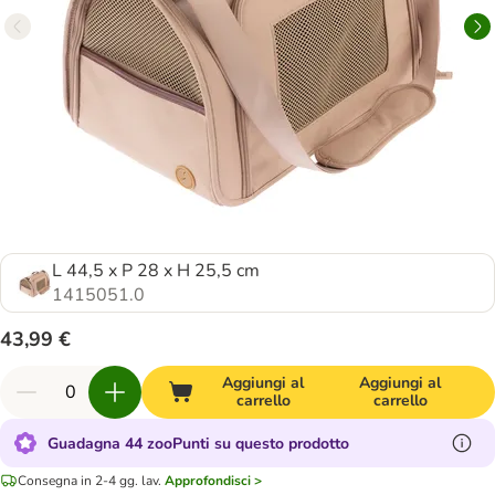
L 44,5 x P 28 x H 25,5 cm
1415051.0
43,99 €
Aggiungi al
Aggiungi al
carrello
carrello
Guadagna 44 zooPunti su questo prodotto
Consegna in 2-4 gg. lav.
Approfondisci >