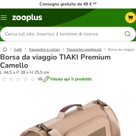
Consegna gratuita da 49 € **
Overview
catalogo
Cerca
prodotti
Gatti
Trasportini e collari
Trasportini pieghevoli
Borsa da viaggi
Borsa da viaggio TIAKI Premium
Camello
L 44,5 x P 28 x H 25,5 cm
Valuta qui il prodotto
(
0
)