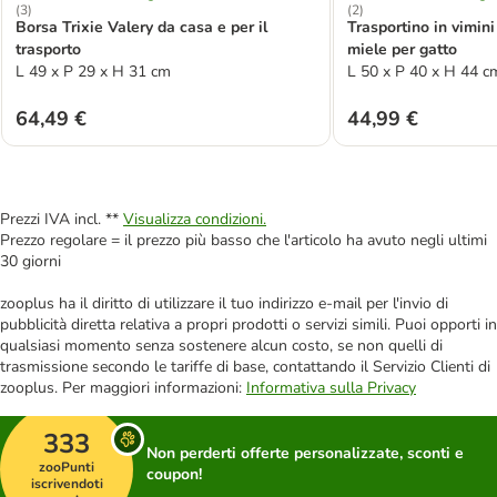
(
3
)
(
2
)
Borsa Trixie Valery da casa e per il
Trasportino in vimini
trasporto
miele per gatto
L 49 x P 29 x H 31 cm
L 50 x P 40 x H 44 c
64,49 €
44,99 €
Prezzi IVA incl. **
Visualizza condizioni.
Prezzo regolare = il prezzo più basso che l'articolo ha avuto negli ultimi
30 giorni
zooplus ha il diritto di utilizzare il tuo indirizzo e-mail per l'invio di
pubblicità diretta relativa a propri prodotti o servizi simili. Puoi opporti in
qualsiasi momento senza sostenere alcun costo, se non quelli di
trasmissione secondo le tariffe di base, contattando il Servizio Clienti di
zooplus. Per maggiori informazioni:
Informativa sulla Privacy
333
Non perderti offerte personalizzate, sconti e
zooPunti
coupon!
iscrivendoti