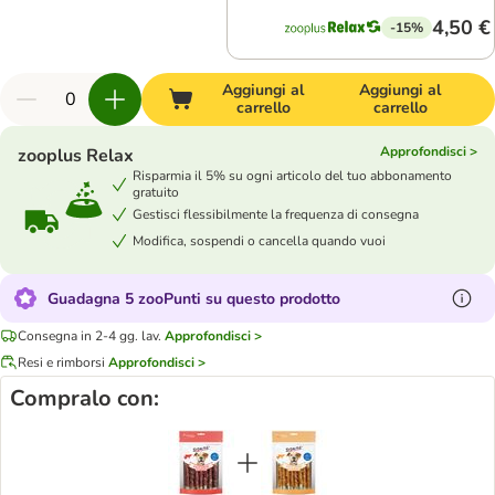
4,50 €
-15%
Aggiungi al
Aggiungi al
carrello
carrello
Approfondisci >
zooplus Relax
Risparmia il 5% su ogni articolo del tuo abbonamento
gratuito
Gestisci flessibilmente la frequenza di consegna
Modifica, sospendi o cancella quando vuoi
Guadagna 5 zooPunti su questo prodotto
Consegna in 2-4 gg. lav.
Approfondisci >
Resi e rimborsi
Approfondisci >
Compralo con: