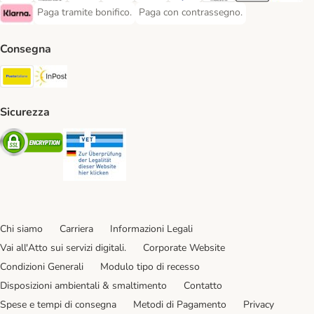
Paga tramite bonifico.
Paga con contrassegno.
Paga tramite bonifico. Payment Method
Paga con contrassegno. Payment Meth
Klarna Payment Method
Consegna
Poste Italiane. Shipping Method
InPost. Shipping Method
Sicurezza
Security
Security
Chi siamo
Carriera
Informazioni Legali
Vai all'Atto sui servizi digitali.
Corporate Website
Condizioni Generali
Modulo tipo di recesso
Disposizioni ambientali & smaltimento
Contatto
Spese e tempi di consegna
Metodi di Pagamento
Privacy