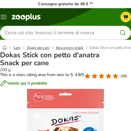
Consegna gratuita da 49 € **
Overview
catalogo
Cerca
prodotti
Cani
Snack per cani
Bocconcini snack
Dokas Stick con petto d'an
Dokas Stick con petto d'anatra
Snack per cane
200 g
This is a stars rating area from zero to 5: 4.8/5
(
38
)
Valuta qui il prodotto