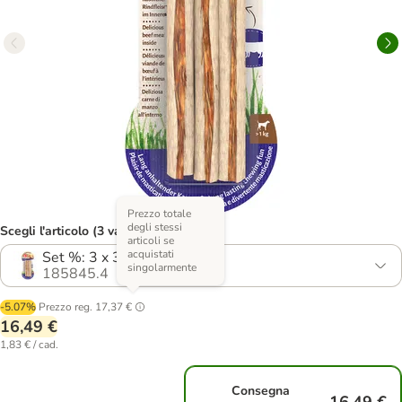
Prezzo totale
degli stessi
Scegli l'articolo (3 varianti)
articoli se
acquistati
Set %: 3 x 3 pz (225 g)
singolarmente
185845.4
-5.07%
Prezzo reg.
17,37 €
16,49 €
1,83 € / cad.
Consegna