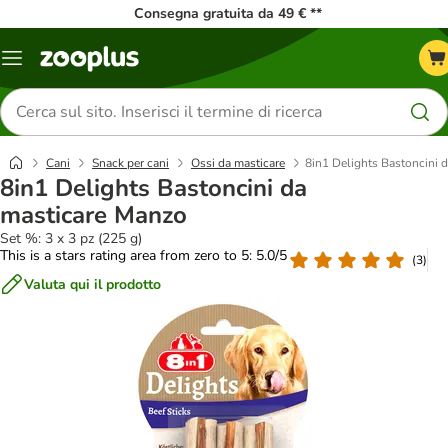
Consegna gratuita da 49 € **
Overview
catalogo
Cerca
prodotti
Cani
Snack per cani
Ossi da masticare
8in1 Delights Bastoncini 
8in1 Delights Bastoncini da
masticare Manzo
Set %: 3 x 3 pz (225 g)
This is a stars rating area from zero to 5: 5.0/5
(
3
)
Valuta qui il prodotto