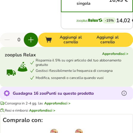
16,49 €
singola
14,02 
-15%
Aggiungi al
Aggiungi al
carrello
carrello
Approfondisci >
zooplus Relax
Risparmia il 5% su ogni articolo del tuo abbonamento
gratuito
Gestisci flessibilmente la frequenza di consegna
Modifica, sospendi o cancella quando vuoi
Guadagna 16 zooPunti su questo prodotto
Consegna in 2-4 gg. lav.
Approfondisci >
Resi e rimborsi
Approfondisci >
Compralo con: