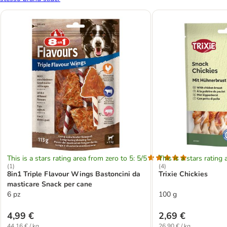
This is a stars rating area from zero to 5: 5/5
This is a stars rating 
(
1
)
(
4
)
8in1 Triple Flavour Wings Bastoncini da
Trixie Chickies
masticare Snack per cane
6 pz
100 g
4,99 €
2,69 €
44,16 € / kg
26,90 € / kg