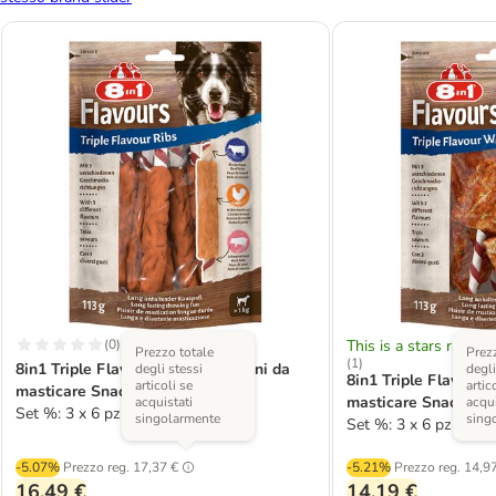
(
0
)
This is a stars rating 
Prezzo totale
Prezz
(
1
)
8in1 Triple Flavour Ribs Bastoncini da
degli stessi
degli
8in1 Triple Flavour 
articoli se
artic
masticare Snack per cane
masticare Snack per
acquistati
acqui
Set %: 3 x 6 pz
singolarmente
sing
Set %: 3 x 6 pz
-5.07%
Prezzo reg.
17,37 €
-5.21%
Prezzo reg.
14,97
16,49 €
14,19 €