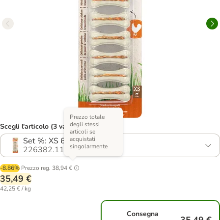
Prezzo totale
degli stessi
Scegli l'articolo (3 varianti)
articoli se
acquistati
Set %: XS 6 x 7 pz (840 g)
singolarmente
226382.11
-8.86%
Prezzo reg.
38,94 €
35,49 €
42,25 € / kg
Consegna