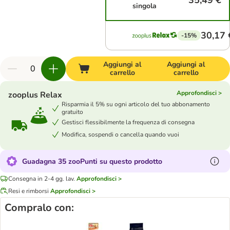
35,49 €
singola
30,17 
-15%
Aggiungi al
Aggiungi al
carrello
carrello
Approfondisci >
zooplus Relax
Risparmia il 5% su ogni articolo del tuo abbonamento
gratuito
Gestisci flessibilmente la frequenza di consegna
Modifica, sospendi o cancella quando vuoi
Guadagna 35 zooPunti su questo prodotto
Consegna in 2-4 gg. lav.
Approfondisci >
Resi e rimborsi
Approfondisci >
Compralo con: