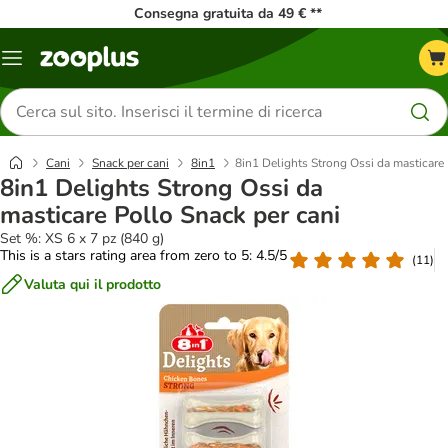
Consegna gratuita da 49 € **
Overview
catalogo
Cerca
prodotti
Cani
Snack per cani
8in1
8in1 Delights Strong Ossi da masticare 
8in1 Delights Strong Ossi da
masticare Pollo Snack per cani
Set %: XS 6 x 7 pz (840 g)
This is a stars rating area from zero to 5: 4.5/5
(
11
)
Valuta qui il prodotto