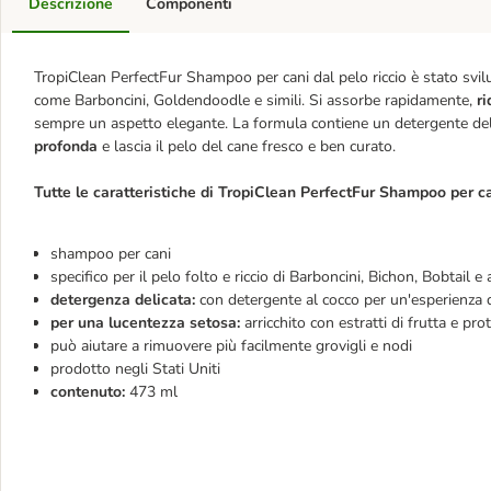
Descrizione
Componenti
TropiClean PerfectFur Shampoo per cani dal pelo riccio è stato svil
come Barboncini, Goldendoodle e simili. Si assorbe rapidamente,
ri
sempre un aspetto elegante. La formula contiene un detergente del
profonda
e lascia il pelo del cane fresco e ben curato.
Tutte le caratteristiche di TropiClean PerfectFur Shampoo per can
shampoo per cani
specifico per il pelo folto e riccio di Barboncini, Bichon, Bobtail
detergenza delicata:
con detergente al cocco per un'esperienza d
per una lucentezza setosa:
arricchito con estratti di frutta e pro
può aiutare a rimuovere più facilmente grovigli e nodi
prodotto negli Stati Uniti
contenuto:
473 ml