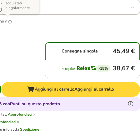
acquistati
x 473 ml
singolarmente
0
98 €
45,49 €
Consegna singola
38,67 €
-15%
Aggiungi al carrello
Aggiungi al carrello
 zooPunti su questo prodotto
 lav.
Approfondisci >
ofondisci >
iù info sulla
Spedizione