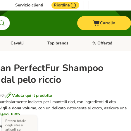
Servizio clienti
Riordina
Carrello
Cavalli
Top brands
% Offerte!
ccelli
Apri Menu Categoria: Acquaristica
Apri Menu Categoria: Cavalli
Apri Menu Categoria: T
ean PerfectFur Shampoo
 dal pelo riccio
Valuta qui il prodotto
(
0
)
rticolarmente indicato per i mantelli ricci, con ingredienti di alta
ovigli e dona volume
, con un delicato detergente al cocco, assicura una
leggi tutto
Prezzo totale
degli stessi
varianti)
articoli se