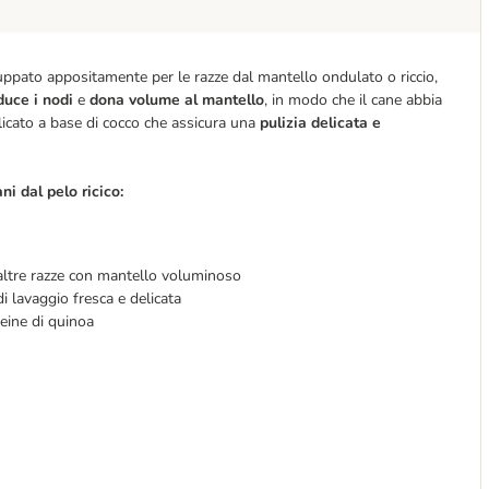
uppato appositamente per le razze dal mantello ondulato o riccio,
duce i nodi
e
dona volume al mantello
, in modo che il cane abbia
icato a base di cocco che assicura una
pulizia delicata e
i dal pelo ricico:
 e altre razze con mantello voluminoso
i lavaggio fresca e delicata
teine di quinoa