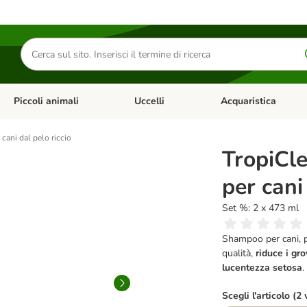
Cerca
prodotti
Piccoli animali
Uccelli
Acquaristica
Apri Menu Categoria: Diete e antiparassitari
Apri Menu Categoria: Piccoli animali
Apri Menu Categoria: U
cani dal pelo riccio
TropiCl
per cani
Set %: 2 x 473 ml
Shampoo per cani, pa
qualità,
riduce i gr
lucentezza setosa
.
Scegli l'articolo (2 