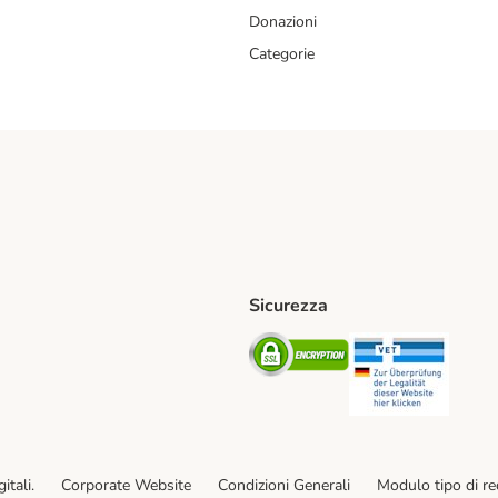
Donazioni
Categorie
Sicurezza
iane. Shipping Method
Post. Shipping Method
Security
Securit
od
ent Method
itali.
Corporate Website
Condizioni Generali
Modulo tipo di r