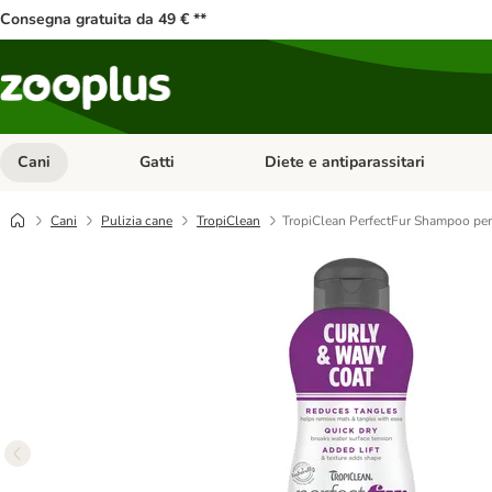
Consegna gratuita da 49 € **
Cani
Gatti
Diete e antiparassitari
Apri Menu Categoria: Cani
Apri Menu Categoria: Gatti
Cani
Pulizia cane
TropiClean
TropiClean PerfectFur Shampoo per 