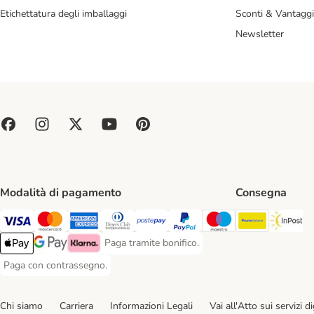
Etichettatura degli imballaggi
Sconti & Vantaggi
Newsletter
Modalità di pagamento
Consegna
Poste Ital
In
Paga con Visa. Payment Method
Paga con Mastercard. Payment Method
Paga con American Express. Payment Method
Paga con Diners Club. Payment Method
Paga con Postepay. Payment Method
Paga con PayPal. Payment Meth
Paga con Maestro. Paym
Paga tramite bonifico.
Paga tramite bonifico. Payment Method
Apple Pay Payment Method
Google Pay Payment Method
Klarna Payment Method
Paga con contrassegno.
Paga con contrassegno. Payment Method
Chi siamo
Carriera
Informazioni Legali
Vai all'Atto sui servizi dig