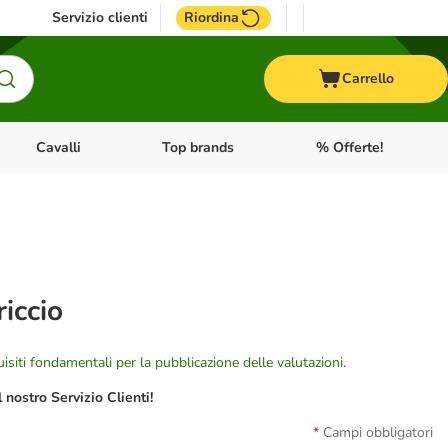
Servizio clienti
Riordina
Carrello
Cavalli
Top brands
% Offerte!
ccelli
Apri Menu Categoria: Acquaristica
Apri Menu Categoria: Cavalli
Apri Menu Categoria: T
iccio
isiti fondamentali per la pubblicazione delle valutazioni
.
nostro Servizio Clienti!
Campi obbligatori