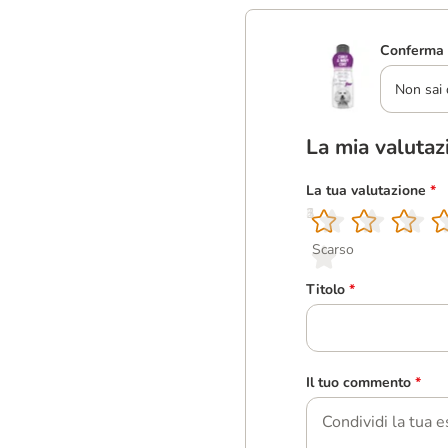
Conferma 
Non sai 
La mia valutaz
La tua valutazione
*
1
2
3
4
5
Scarso
Titolo
*
Il tuo commento
*