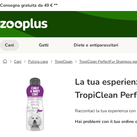
Consegna gratuita da 49 € **
Cani
Gatti
Diete e antiparassitari
Apri Menu Categoria: Cani
Apri Menu Categoria: Gatti
Cani
Pulizia cane
TropiClean
TropiClean PerfectFur Shampoo per 
La tua esperien
TropiClean Perf
Raccontaci la tua esperienza con 
Hai problemi con il tuo ordine 