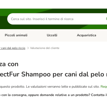
Cerca
prodotti
Piccoli animali
Uccelli
Acquaristica
Apri Menu Categoria: Diete e antiparassitari
Apri Menu Categoria: Piccoli animali
Apri Menu Categoria: U
cani dal pelo riccio
Valutazione del cliente
za con
ectFur Shampoo per cani dal pelo r
questo prodotto. Le valutazioni verranno lette e pubblicate sul sito.
Requ
o con la consegna, oppure domande relative a un prodotto? Contatta il 