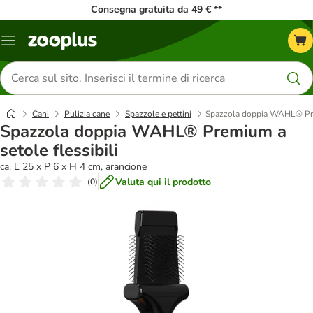
Consegna gratuita da 49 € **
Overview
catalogo
Cerca
prodotti
Cani
Pulizia cane
Spazzole e pettini
Spazzola doppia WAHL® Prem
Spazzola doppia WAHL® Premium a
setole flessibili
ca. L 25 x P 6 x H 4 cm, arancione
Valuta qui il prodotto
(
0
)