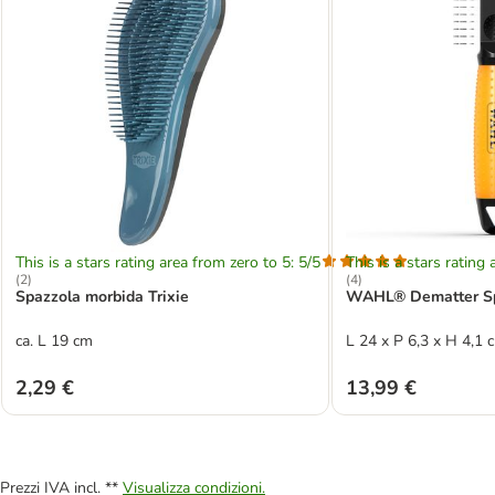
This is a stars rating area from zero to 5: 5/5
This is a stars rating 
(
2
)
(
4
)
Spazzola morbida Trixie
WAHL® Dematter Spa
ca. L 19 cm
L 24 x P 6,3 x H 4,1 
2,29 €
13,99 €
Prezzi IVA incl. **
Visualizza condizioni.