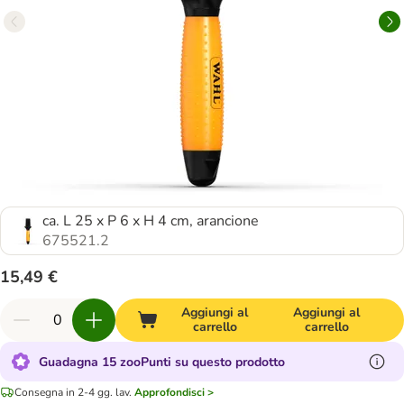
ca. L 25 x P 6 x H 4 cm, arancione
675521.2
15,49 €
Aggiungi al
Aggiungi al
carrello
carrello
Guadagna 15 zooPunti su questo prodotto
Consegna in 2-4 gg. lav.
Approfondisci >