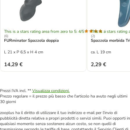
This is a stars rating area from zero to 5: 4/5
This is a stars rating 
(
6
)
(
2
)
FURminator Spazzola doppia
Spazzola morbida Tr
L 21 x P 6,5 x H 4 cm
ca. L 19 cm
14,29 €
2,29 €
Prezzi IVA incl. **
Visualizza condizioni.
Prezzo regolare = il prezzo più basso che l'articolo ha avuto negli ultimi
30 giorni
zooplus ha il diritto di utilizzare il tuo indirizzo e-mail per l'invio di
pubblicità diretta relativa a propri prodotti o servizi simili. Puoi opporti in
qualsiasi momento senza sostenere alcun costo, se non quelli di
trasmissione secondo le tariffe di base, contattando il Servizio Clienti di