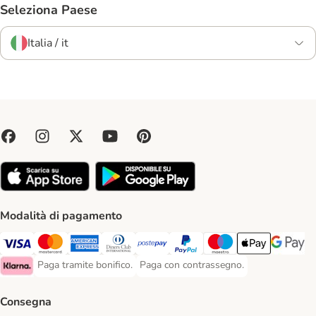
Seleziona Paese
Italia / it
Modalità di pagamento
Paga con Visa. Payment Method
Paga con Mastercard. Payment Method
Paga con American Express. Payment Method
Paga con Diners Club. Payment Method
Paga con Postepay. Payment Method
Paga con PayPal. Payment Meth
Paga con Maestro. Paym
Apple Pay Payme
Google P
Paga tramite bonifico.
Paga con contrassegno.
Paga tramite bonifico. Payment Method
Paga con contrassegno. Payment Meth
Klarna Payment Method
Consegna