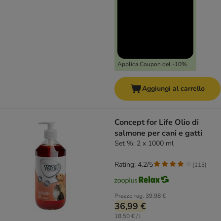
Applica Coupon del -10%
Aggiungi al carrello
Concept for Life Olio di
salmone per cani e gatti
Set %: 2 x 1000 ml
Rating: 4.2/5
(
113
)
Prezzo reg.
39,98 €
36,99 €
18,50 € / l