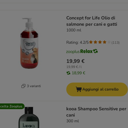
Concept for Life Olio di
salmone per cani e gatti
1000 ml
Rating: 4.2/5
(
113
)
19,99 €
19,99 € / l
18,99 €
3 varianti
Aggiungi al carrello
celta Zooplus
kooa Shampoo Sensitive per
cani
300 ml