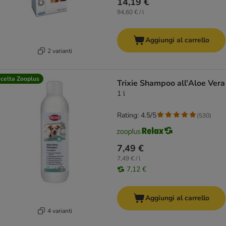
14,19 €
94,60 € / l
Aggiungi al carrello
2 varianti
celta Zooplus
Trixie Shampoo all'Aloe Vera
1 l
Rating: 4.5/5
(
530
)
7,49 €
7,49 € / l
7,12 €
Aggiungi al carrello
4 varianti