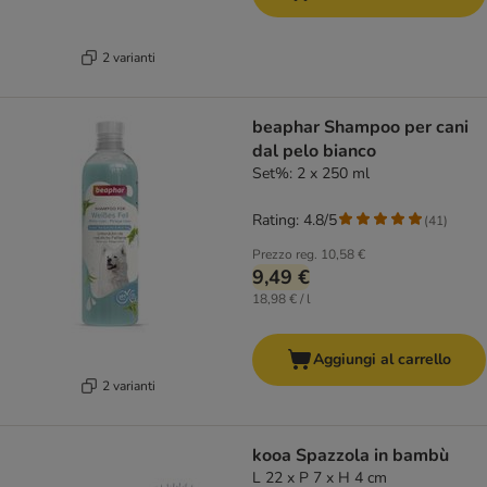
2 varianti
beaphar Shampoo per cani
dal pelo bianco
Set%: 2 x 250 ml
Rating: 4.8/5
(
41
)
Prezzo reg.
10,58 €
9,49 €
18,98 € / l
Aggiungi al carrello
2 varianti
kooa Spazzola in bambù
L 22 x P 7 x H 4 cm