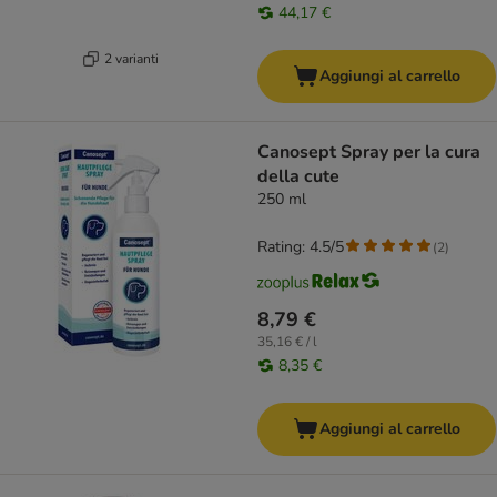
44,17 €
2 varianti
Aggiungi al carrello
Canosept Spray per la cura
della cute
250 ml
Rating: 4.5/5
(
2
)
8,79 €
35,16 € / l
8,35 €
Aggiungi al carrello