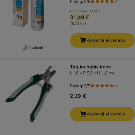
Rating: 5/5
(
3
)
Prezzo reg.
33,98 €
31,49 €
78,73 € / l
Aggiungi al carrello
2 varianti
Tagliaunghie kooa
L 16 x P 5,5 x H 1,6 cm
Rating: 5/5
(
1
)
2,19 €
Aggiungi al carrello