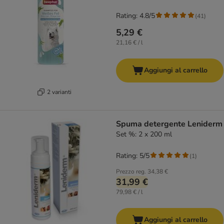
Rating: 4.8/5
(
41
)
5,29 €
21,16 € / l
Aggiungi al carrello
2 varianti
Spuma detergente Leniderm
Set %: 2 x 200 ml
Rating: 5/5
(
1
)
Prezzo reg.
34,38 €
31,99 €
79,98 € / l
Aggiungi al carrello