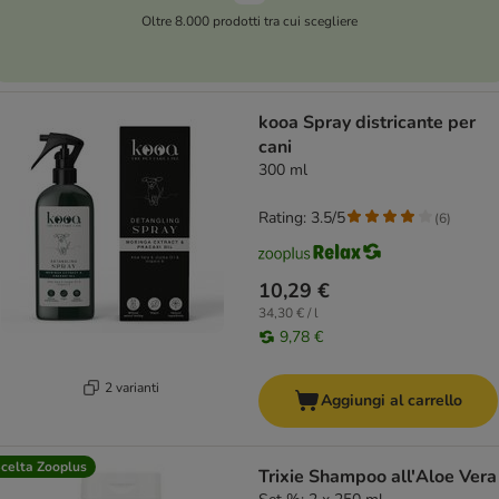
Oltre 8.000 prodotti tra cui scegliere
kooa Spray districante per
cani
300 ml
Rating: 3.5/5
(
6
)
10,29 €
34,30 € / l
9,78 €
2 varianti
Aggiungi al carrello
celta Zooplus
Trixie Shampoo all'Aloe Vera