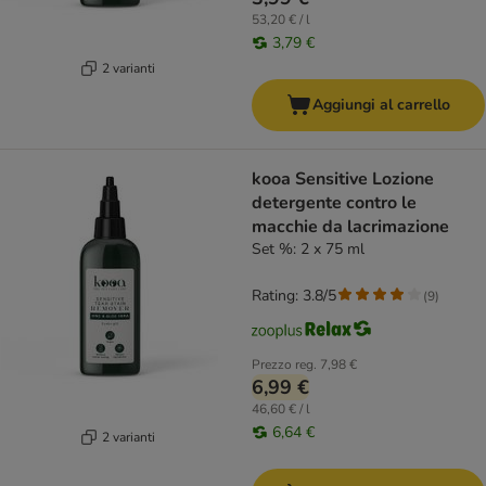
53,20 € / l
3,79 €
2 varianti
Aggiungi al carrello
kooa Sensitive Lozione
detergente contro le
macchie da lacrimazione
Set %: 2 x 75 ml
Rating: 3.8/5
(
9
)
Prezzo reg.
7,98 €
6,99 €
46,60 € / l
6,64 €
2 varianti