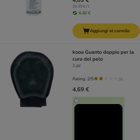
4,69 €
20,39 € / l
4,46 €
Aggiungi al carrello
kooa Guanto doppio per la
cura del pelo
1 pz
Rating: 2/5
(
1
)
4,69 €