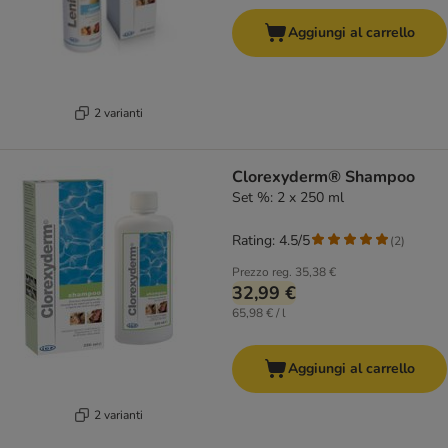
Aggiungi al carrello
2 varianti
Clorexyderm® Shampoo
Set %: 2 x 250 ml
Rating: 4.5/5
(
2
)
Prezzo reg.
35,38 €
32,99 €
65,98 € / l
Aggiungi al carrello
2 varianti