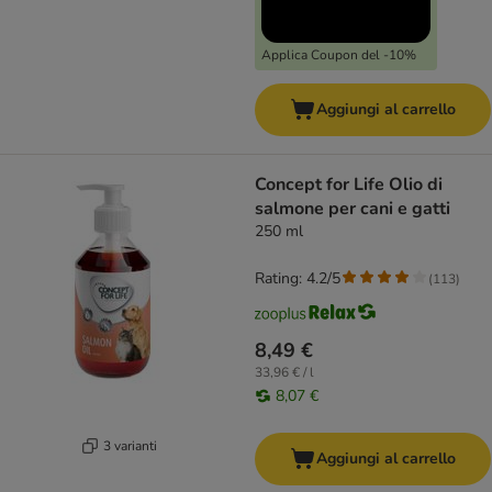
Applica Coupon del -10%
Aggiungi al carrello
Concept for Life Olio di
salmone per cani e gatti
250 ml
Rating: 4.2/5
(
113
)
8,49 €
33,96 € / l
8,07 €
3 varianti
Aggiungi al carrello