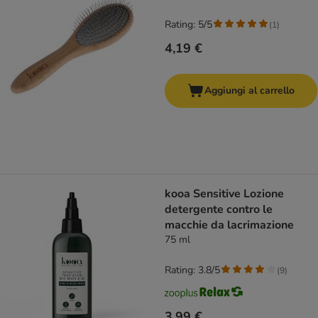
Rating: 5/5
(
1
)
4,19 €
Aggiungi al carrello
kooa Sensitive Lozione
detergente contro le
macchie da lacrimazione
75 ml
Rating: 3.8/5
(
9
)
3,99 €