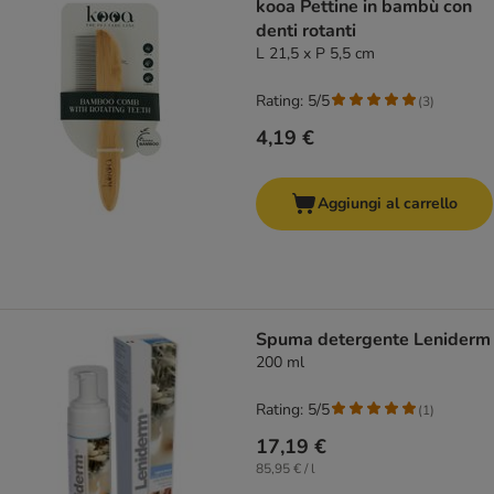
kooa Pettine in bambù con
denti rotanti
L 21,5 x P 5,5 cm
Rating: 5/5
(
3
)
4,19 €
Aggiungi al carrello
Spuma detergente Leniderm
200 ml
Rating: 5/5
(
1
)
17,19 €
85,95 € / l