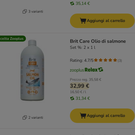
35,14 €
3 varianti
Aggiungi al carrello
celta Zooplus
Brit Care Olio di salmone
Set %: 2 x 1 l
Rating: 4.7/5
(
3
)
Prezzo reg.
35,58 €
32,99 €
16,50 € / l
31,34 €
Aggiungi al carrello
2 varianti