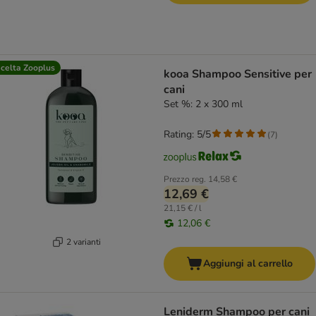
celta Zooplus
kooa Shampoo Sensitive per
cani
Set %: 2 x 300 ml
Rating: 5/5
(
7
)
Prezzo reg.
14,58 €
12,69 €
21,15 € / l
12,06 €
2 varianti
Aggiungi al carrello
Leniderm Shampoo per cani