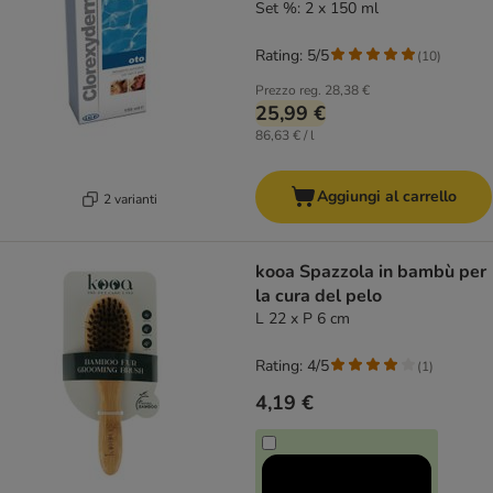
Set %: 2 x 150 ml
Rating: 5/5
(
10
)
Prezzo reg.
28,38 €
25,99 €
86,63 € / l
Aggiungi al carrello
2 varianti
kooa Spazzola in bambù per
la cura del pelo
L 22 x P 6 cm
Rating: 4/5
(
1
)
4,19 €