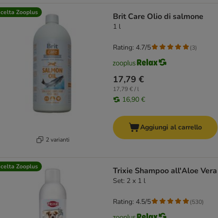
celta Zooplus
Brit Care Olio di salmone
1 l
Rating: 4.7/5
(
3
)
17,79 €
17,79 € / l
16,90 €
Aggiungi al carrello
2 varianti
celta Zooplus
Trixie Shampoo all'Aloe Vera
Set: 2 x 1 l
Rating: 4.5/5
(
530
)