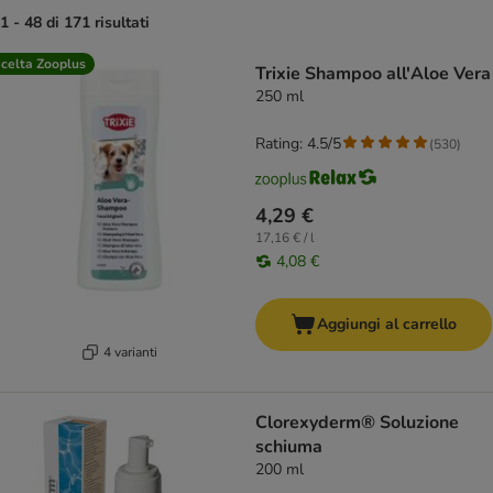
1 - 48 di 171 risultati
product items have been changed
celta Zooplus
Trixie Shampoo all'Aloe Vera
250 ml
Rating: 4.5/5
(
530
)
4,29 €
17,16 € / l
4,08 €
Aggiungi al carrello
4 varianti
Clorexyderm® Soluzione
schiuma
200 ml