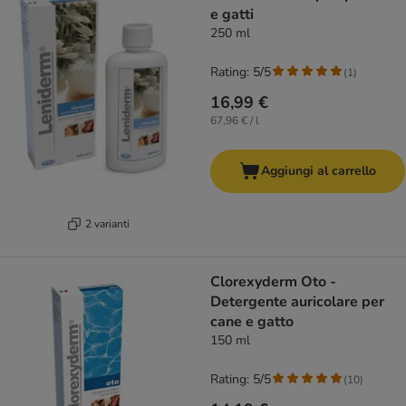
e gatti
250 ml
Rating: 5/5
(
1
)
16,99 €
67,96 € / l
Aggiungi al carrello
2 varianti
Clorexyderm Oto -
Detergente auricolare per
cane e gatto
150 ml
Rating: 5/5
(
10
)