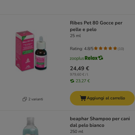
Ribes Pet 80 Gocce per
pelle e pelo
25 ml
Rating: 4.8/5
(
10
)
24,49 €
979,60 € / l
23,27 €
Aggiungi al carrello
2 varianti
beaphar Shampoo per cani
dal pelo bianco
250 ml