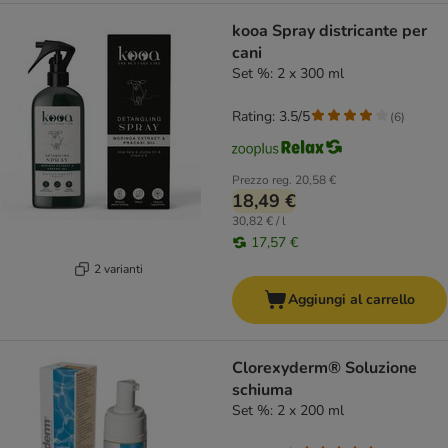
kooa Spray districante per
cani
Set %: 2 x 300 ml
Rating: 3.5/5
(
6
)
Prezzo reg.
20,58 €
18,49 €
30,82 € / l
17,57 €
2 varianti
Aggiungi al carrello
Clorexyderm® Soluzione
schiuma
Set %: 2 x 200 ml