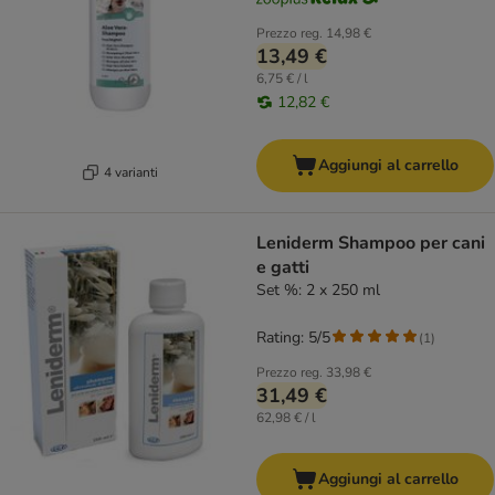
Prezzo reg.
14,98 €
13,49 €
6,75 € / l
12,82 €
Aggiungi al carrello
4 varianti
Leniderm Shampoo per cani
e gatti
Set %: 2 x 250 ml
Rating: 5/5
(
1
)
Prezzo reg.
33,98 €
31,49 €
62,98 € / l
Aggiungi al carrello