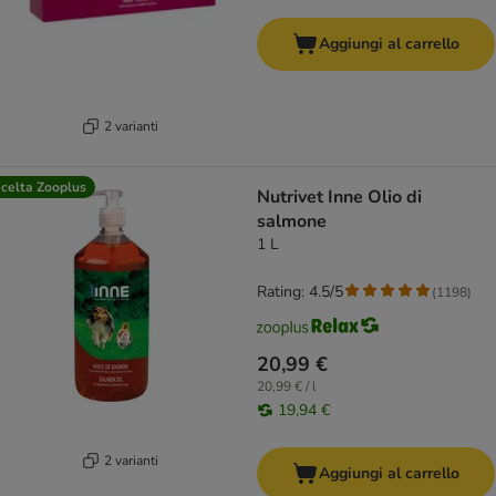
Aggiungi al carrello
2 varianti
celta Zooplus
Nutrivet Inne Olio di
salmone
1 L
Rating: 4.5/5
(
1198
)
20,99 €
20,99 € / l
19,94 €
2 varianti
Aggiungi al carrello