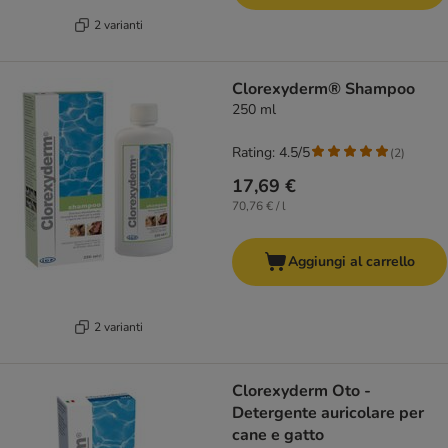
2 varianti
Clorexyderm® Shampoo
250 ml
Rating: 4.5/5
(
2
)
17,69 €
70,76 € / l
Aggiungi al carrello
2 varianti
Clorexyderm Oto -
Detergente auricolare per
cane e gatto