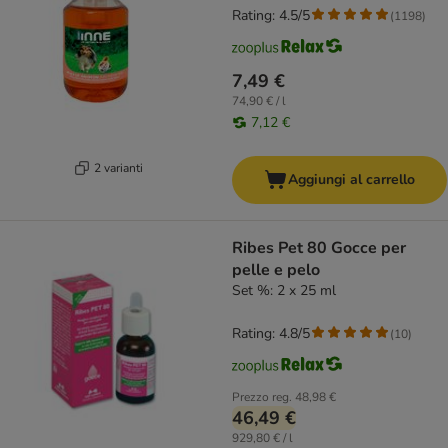
Rating: 4.5/5
(
1198
)
7,49 €
74,90 € / l
7,12 €
2 varianti
Aggiungi al carrello
Ribes Pet 80 Gocce per
pelle e pelo
Set %: 2 x 25 ml
Rating: 4.8/5
(
10
)
Prezzo reg.
48,98 €
46,49 €
929,80 € / l