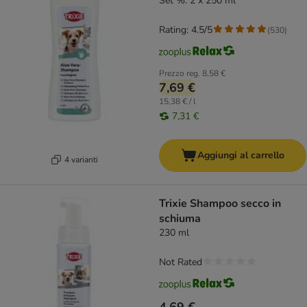
Set %: 2 x 250 ml
Rating: 4.5/5
(
530
)
Prezzo reg.
8,58 €
7,69 €
15,38 € / l
7,31 €
Aggiungi al carrello
4 varianti
Trixie Shampoo secco in
schiuma
230 ml
Not Rated