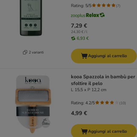
Rating: 5/5
(
7
)
7,29 €
24,30 € / l
6,93 €
2 varianti
Aggiungi al carrello
kooa Spazzola in bambù per
sfoltire il pelo
L 15,5 x P 12,2 cm
Rating: 4.2/5
(
10
)
4,99 €
Aggiungi al carrello