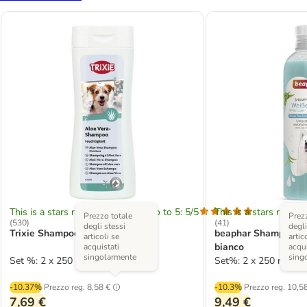
This is a stars rating area from zero to 5: 5/5
This is a stars rating 
Prezzo totale
Prezz
(
530
)
(
41
)
degli stessi
degli
Trixie Shampoo all'Aloe Vera
beaphar Shampoo per
articoli se
artic
bianco
acquistati
acqui
singolarmente
sing
Set %: 2 x 250 ml
Set%: 2 x 250 ml
-10.37%
Prezzo reg.
8,58 €
-10.3%
Prezzo reg.
10,58
7,69 €
9,49 €