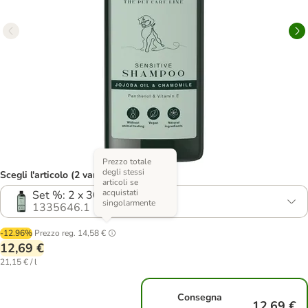
Prezzo totale
degli stessi
Scegli l'articolo (2 varianti)
articoli se
acquistati
Set %: 2 x 300 ml
singolarmente
1335646.1
-12.96%
Prezzo reg.
14,58 €
12,69 €
21,15 € / l
Consegna
12,69 €