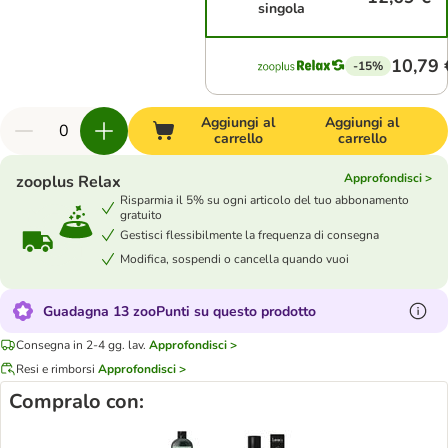
singola
10,79 
-15%
Aggiungi al
Aggiungi al
carrello
carrello
Approfondisci >
zooplus Relax
Risparmia il 5% su ogni articolo del tuo abbonamento
gratuito
Gestisci flessibilmente la frequenza di consegna
Modifica, sospendi o cancella quando vuoi
Guadagna 13 zooPunti su questo prodotto
Consegna in 2-4 gg. lav.
Approfondisci >
Resi e rimborsi
Approfondisci >
Compralo con: