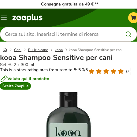
Consegna gratuita da 49 € **
Overview
catalogo
Cerca
prodotti
Cani
Pulizia cane
kooa
kooa Shampoo Sensitive per cani
kooa Shampoo Sensitive per cani
Set %: 2 x 300 ml
This is a stars rating area from zero to 5: 5.0/5
(
7
)
Valuta qui il prodotto
Scelta Zooplus