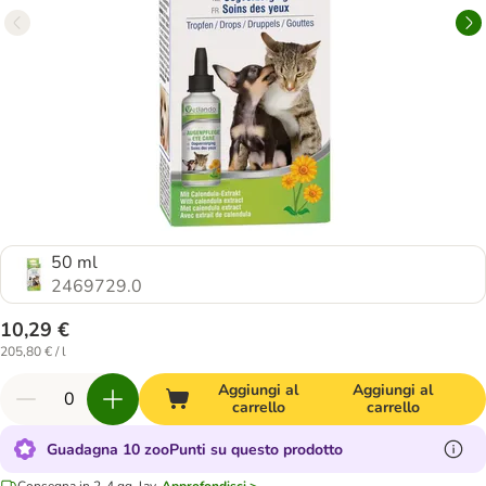
50 ml
2469729.0
10,29 €
205,80 € / l
Aggiungi al
Aggiungi al
carrello
carrello
Guadagna 10 zooPunti su questo prodotto
Consegna in 2-4 gg. lav.
Approfondisci >