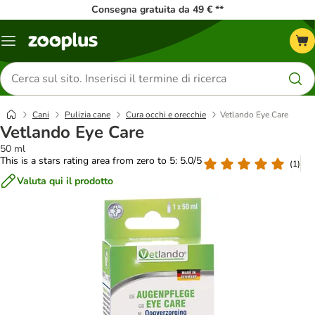
Consegna gratuita da 49 € **
Overview
catalogo
Cerca
prodotti
Cani
Pulizia cane
Cura occhi e orecchie
Vetlando Eye Care
Vetlando Eye Care
50 ml
This is a stars rating area from zero to 5: 5.0/5
(
1
)
Valuta qui il prodotto