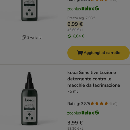
Prezzo reg.
7,98 €
6,99 €
46,60 € / l
6,64 €
2 varianti
Aggiungi al carrello
kooa Sensitive Lozione
detergente contro le
macchie da lacrimazione
75 ml
Rating: 3.8/5
(
9
)
3,99 €
53,20 € / l