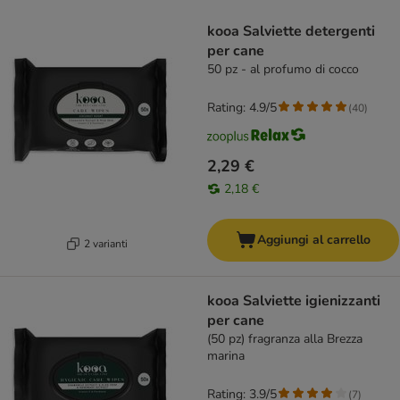
product items have been changed
kooa Salviette detergenti
per cane
50 pz - al profumo di cocco
Rating: 4.9/5
(
40
)
2,29 €
2,18 €
Aggiungi al carrello
2 varianti
kooa Salviette igienizzanti
per cane
(50 pz) fragranza alla Brezza
marina
Rating: 3.9/5
(
7
)