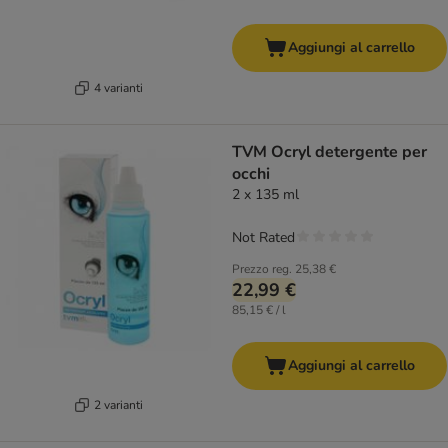
Aggiungi al carrello
4 varianti
TVM Ocryl detergente per
occhi
2 x 135 ml
Not Rated
Prezzo reg.
25,38 €
22,99 €
85,15 € / l
Aggiungi al carrello
2 varianti