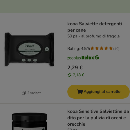
kooa Salviette detergenti
per cane
50 pz - al profumo di fragola
Rating: 4.9/5
(
40
)
2,29 €
2,18 €
Aggiungi al carrello
2 varianti
kooa Sensitive Salviettine da
dito per la pulizia di occhi e
orecchie