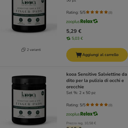
50 pz
Rating: 5/5
(
8
)
5,29 €
5,03 €
2 varianti
Aggiungi al carrello
kooa Sensitive Salviettine da
dito per la pulizia di occhi e
orecchie
Set %: 2 x 50 pz
Rating: 5/5
(
8
)
Prezzo reg.
10,58 €