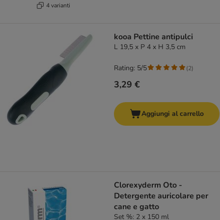
4 varianti
kooa Pettine antipulci
L 19,5 x P 4 x H 3,5 cm
Rating: 5/5
(
2
)
3,29 €
Aggiungi al carrello
Clorexyderm Oto -
Detergente auricolare per
cane e gatto
Set %: 2 x 150 ml