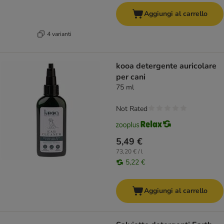
Aggiungi al carrello
4 varianti
kooa detergente auricolare
per cani
75 ml
Not Rated
5,49 €
73,20 € / l
5,22 €
Aggiungi al carrello