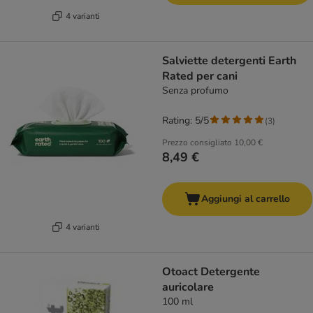
4 varianti
Salviette detergenti Earth
Rated per cani
Senza profumo
Rating: 5/5
(
3
)
Prezzo consigliato
10,00 €
8,49 €
Aggiungi al carrello
4 varianti
Otoact Detergente
auricolare
100 ml