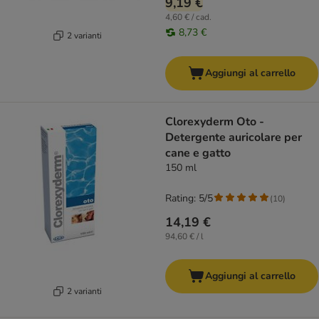
9,19 €
4,60 € / cad.
8,73 €
2 varianti
Aggiungi al carrello
Clorexyderm Oto -
Detergente auricolare per
cane e gatto
150 ml
Rating: 5/5
(
10
)
14,19 €
94,60 € / l
Aggiungi al carrello
2 varianti