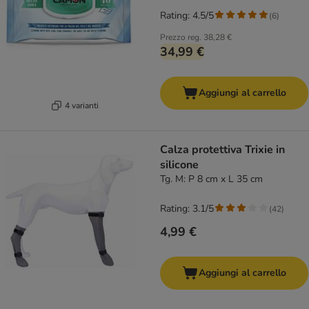
Rating: 4.5/5
(
6
)
Prezzo reg.
38,28 €
34,99 €
Aggiungi al carrello
4 varianti
Calza protettiva Trixie in
silicone
Tg. M: P 8 cm x L 35 cm
Rating: 3.1/5
(
42
)
4,99 €
Aggiungi al carrello