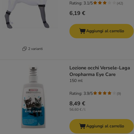
Rating: 3.1/5
(
42
)
6,19 €
Aggiungi al carrello
2 varianti
Lozione occhi Versele-Laga
Oropharma Eye Care
150 ml
Rating: 3.9/5
(
9
)
8,49 €
56,60 € / l
Aggiungi al carrello