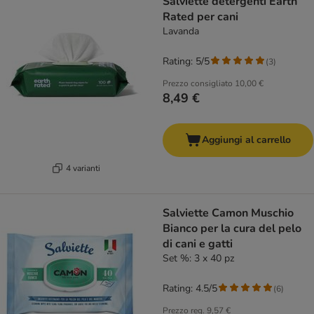
Salviette detergenti Earth
Rated per cani
Lavanda
Rating: 5/5
(
3
)
Prezzo consigliato
10,00 €
8,49 €
Aggiungi al carrello
4 varianti
Salviette Camon Muschio
Bianco per la cura del pelo
di cani e gatti
Set %: 3 x 40 pz
Rating: 4.5/5
(
6
)
Prezzo reg.
9,57 €