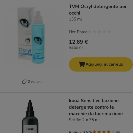
TVM Ocryl detergente per
occhi
135 ml
Not Rated
12,69 €
94,00 € / l
Aggiungi al carrello
2 varianti
kooa Sensitive Lozione
detergente contro le
macchie da lacrimazione
Set %: 2 x 75 ml
Rating: 3.8/5
(
9
)