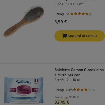
L 22 x P 7 x H 4 cm
Rating: 5/5
(
1
)
3,99 €
Aggiungi al carrello
Salviette Camon Clorexidina
e Mirra per cani
Set %: 12 x 40 pz
Rating: 4.4/5
(
12
)
Prezzo reg.
35,88 €
32,49 €