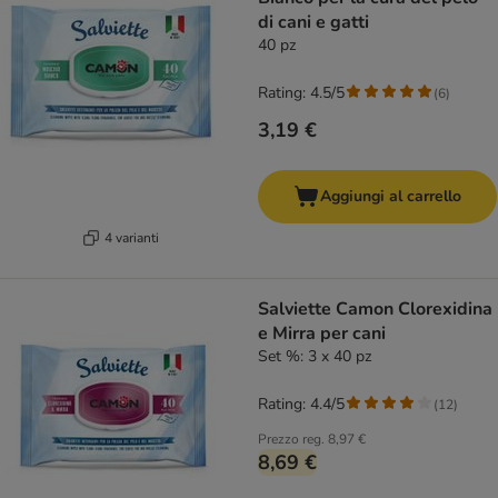
di cani e gatti
40 pz
Rating: 4.5/5
(
6
)
3,19 €
Aggiungi al carrello
4 varianti
Salviette Camon Clorexidina
e Mirra per cani
Set %: 3 x 40 pz
Rating: 4.4/5
(
12
)
Prezzo reg.
8,97 €
8,69 €