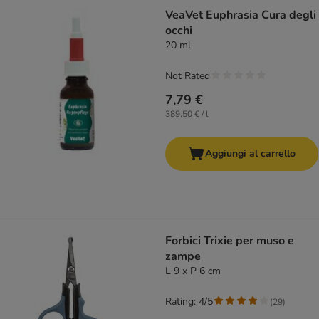
VeaVet Euphrasia Cura degli
occhi
20 ml
Not Rated
7,79 €
389,50 € / l
Aggiungi al carrello
Forbici Trixie per muso e
zampe
L 9 x P 6 cm
Rating: 4/5
(
29
)