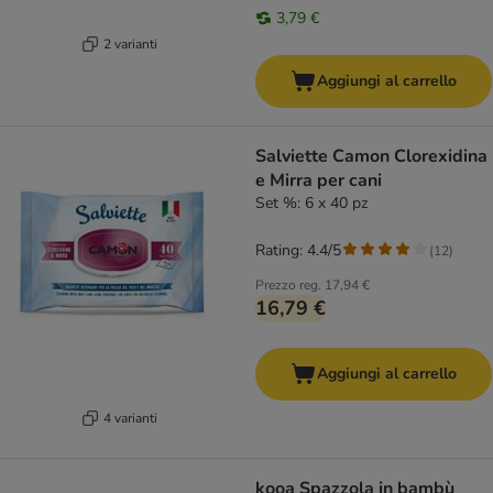
3,79 €
2 varianti
Aggiungi al carrello
Salviette Camon Clorexidina
e Mirra per cani
Set %: 6 x 40 pz
Rating: 4.4/5
(
12
)
Prezzo reg.
17,94 €
16,79 €
Aggiungi al carrello
4 varianti
kooa Spazzola in bambù