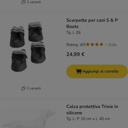
2 varianti
Scarpette per cani S & P
Boots
Tg. L (5)
Rating: 4/5
(
528
)
24,99 €
Aggiungi al carrello
2 varianti
Calza protettiva Trixie in
silicone
Tg. L: P 10 cm x L 40 cm